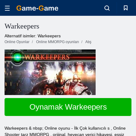
Warkeepers
Alternatif isimler: Warkeepers
Online Oyunlar
Online MMORPG oyunları
Atış
Oynamak Warkeepers
Warkeepers & nbsp; Online
oyunu -
İlk
Çok kullanıcılı
s
, Online
Shooter
tarz
MMORPG
, orijinal, heyecan verici hikayesi, eşsiz