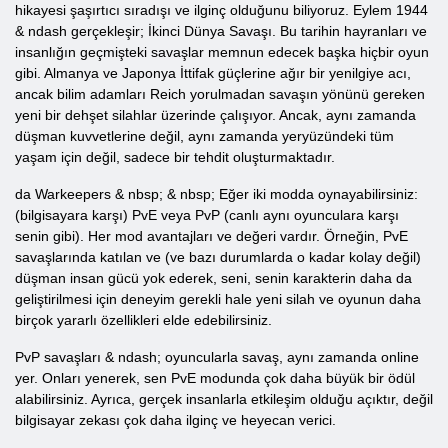
hikayesi şaşırtıcı sıradışı ve ilginç olduğunu biliyoruz. Eylem 1944
& ndash gerçekleşir; İkinci Dünya Savaşı. Bu tarihin hayranları ve
insanlığın geçmişteki savaşlar memnun edecek başka hiçbir oyun
gibi. Almanya ve Japonya İttifak güçlerine ağır bir yenilgiye acı,
ancak bilim adamları Reich yorulmadan savaşın yönünü gereken
yeni bir dehşet silahlar üzerinde çalışıyor. Ancak, aynı zamanda
düşman kuvvetlerine değil, aynı zamanda yeryüzündeki tüm
yaşam için değil, sadece bir tehdit oluşturmaktadır.
da Warkeepers & nbsp; & nbsp; Eğer iki modda oynayabilirsiniz:
(bilgisayara karşı) PvE veya PvP (canlı aynı oyunculara karşı
senin gibi). Her mod avantajları ve değeri vardır. Örneğin, PvE
savaşlarında katılan ve (ve bazı durumlarda o kadar kolay değil)
düşman insan gücü yok ederek, seni, senin karakterin daha da
geliştirilmesi için deneyim gerekli hale yeni silah ve oyunun daha
birçok yararlı özellikleri elde edebilirsiniz.
PvP savaşları & ndash; oyuncularla savaş, aynı zamanda online
yer. Onları yenerek, sen PvE modunda çok daha büyük bir ödül
alabilirsiniz. Ayrıca, gerçek insanlarla etkileşim olduğu açıktır, değil
bilgisayar zekası çok daha ilginç ve heyecan verici.