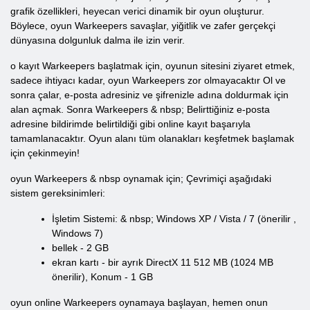
grafik özellikleri, heyecan verici dinamik bir oyun oluşturur.
Böylece, oyun
Warkeepers
savaşlar, yiğitlik ve zafer gerçekçi
dünyasına dolgunluk dalma ile izin verir.
o kayıt Warkeepers başlatmak için, oyunun sitesini ziyaret etmek,
sadece ihtiyacı kadar, oyun Warkeepers zor olmayacaktır Ol ve
sonra çalar, e-posta adresiniz ve şifrenizle adına doldurmak için
alan açmak. Sonra Warkeepers & nbsp; Belirttiğiniz e-posta
adresine bildirimde belirtildiği gibi online kayıt başarıyla
tamamlanacaktır. Oyun alanı tüm olanakları keşfetmek başlamak
için çekinmeyin!
oyun Warkeepers & nbsp oynamak için; Çevrimiçi aşağıdaki
sistem gereksinimleri:
İşletim Sistemi: & nbsp; Windows XP / Vista / 7 (önerilir
,
Windows
7)
bellek - 2 GB
ekran kartı - bir ayrık DirectX 11 512 MB (1024 MB
önerilir), Konum - 1 GB
oyun online Warkeepers oynamaya başlayan, hemen onun