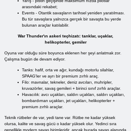
Yarış - pistin geçişinde maksimum hızda pilotlar
arasındaki rekabet;
Events - Otantik savaşların tarihsel yeniden yaratılması.
Bu tür savaşlara yalnızca gerçek bir savaşta bu yerde
bulunan araçlar katılabilir.
War Thunder'ın askeri teçhizatı: tanklar, uçaklar,
helikopterler, gemiler
Oyuna var olduğu süre boyunca eklenen her şeyi anlatmak zor.
Çalışma bugün de devam ediyor.
Tanks: hafif, orta ve ağır, kundağı motorlu silahlar,
SPAAG'ler ve ayrı bir premium zırhlı araç.
Filo: mavnalar, tekneler, deniz avcıları, muhripler,
kruvazörler, savaş gemileri + birinci sınıf zırhlı araçlar.
Havacılık: avcı uçakları, saldırı uçakları, saldırı uçakları,
bombardıman uçakları, jet uçakları, helikopterler +
premium zırhlı araçlar.
Teknik rütbeler de var, yedi tane var. Rütbe ne kadar yüksek
olursa, kalite ve savaş gücü o kadar yüksek olur. Yedinci sıra
genellikle modern savaş birimleridir, ancak burada savaş alanında