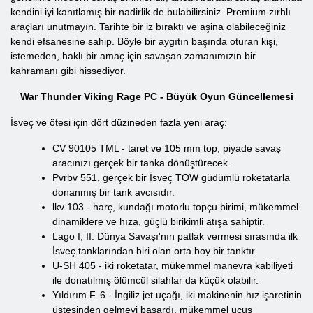
kendini iyi kanıtlamış bir nadirlik de bulabilirsiniz. Premium zırhlı
araçları unutmayın. Tarihte bir iz bıraktı ve aşina olabileceğiniz
kendi efsanesine sahip. Böyle bir aygıtın başında oturan kişi,
istemeden, haklı bir amaç için savaşan zamanımızın bir
kahramanı gibi hissediyor.
War Thunder Viking Rage PC - Büyük Oyun Güncellemesi
İsveç ve ötesi için dört düzineden fazla yeni araç:
CV 90105 TML - taret ve 105 mm top, piyade savaş
aracınızı gerçek bir tanka dönüştürecek.
Pvrbv 551, gerçek bir İsveç TOW güdümlü roketatarla
donanmış bir tank avcısıdır.
lkv 103 - harç, kundağı motorlu topçu birimi, mükemmel
dinamiklere ve hıza, güçlü birikimli atışa sahiptir.
Lago I, II. Dünya Savaşı'nın patlak vermesi sırasında ilk
İsveç tanklarından biri olan orta boy bir tanktır.
U-SH 405 - iki roketatar, mükemmel manevra kabiliyeti
ile donatılmış ölümcül silahlar da küçük olabilir.
Yıldırım F. 6 - İngiliz jet uçağı, iki makinenin hız işaretinin
üstesinden gelmeyi başardı, mükemmel uçuş