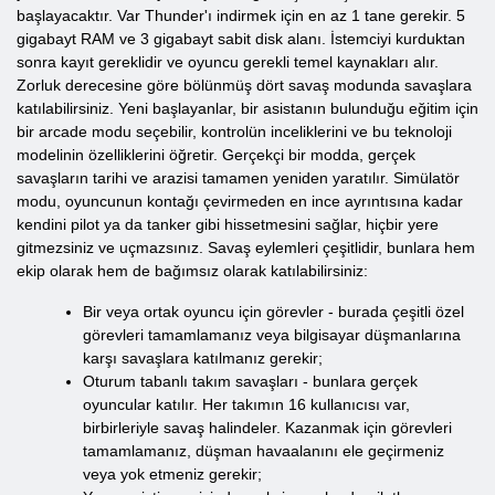
başlayacaktır. Var Thunder'ı indirmek için en az 1 tane gerekir. 5
gigabayt RAM ve 3 gigabayt sabit disk alanı. İstemciyi kurduktan
sonra kayıt gereklidir ve oyuncu gerekli temel kaynakları alır.
Zorluk derecesine göre bölünmüş dört savaş modunda savaşlara
katılabilirsiniz. Yeni başlayanlar, bir asistanın bulunduğu eğitim için
bir arcade modu seçebilir, kontrolün inceliklerini ve bu teknoloji
modelinin özelliklerini öğretir. Gerçekçi bir modda, gerçek
savaşların tarihi ve arazisi tamamen yeniden yaratılır. Simülatör
modu, oyuncunun kontağı çevirmeden en ince ayrıntısına kadar
kendini pilot ya da tanker gibi hissetmesini sağlar, hiçbir yere
gitmezsiniz ve uçmazsınız. Savaş eylemleri çeşitlidir, bunlara hem
ekip olarak hem de bağımsız olarak katılabilirsiniz:
Bir veya ortak oyuncu için görevler - burada çeşitli özel
görevleri tamamlamanız veya bilgisayar düşmanlarına
karşı savaşlara katılmanız gerekir;
Oturum tabanlı takım savaşları - bunlara gerçek
oyuncular katılır. Her takımın 16 kullanıcısı var,
birbirleriyle savaş halindeler. Kazanmak için görevleri
tamamlamanız, düşman havaalanını ele geçirmeniz
veya yok etmeniz gerekir;