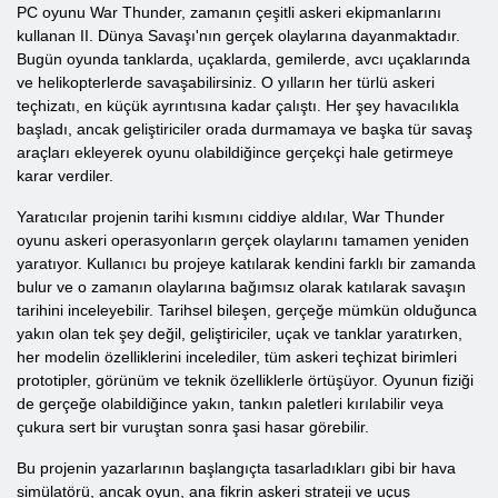
PC oyunu War Thunder, zamanın çeşitli askeri ekipmanlarını
kullanan II. Dünya Savaşı'nın gerçek olaylarına dayanmaktadır.
Bugün oyunda tanklarda, uçaklarda, gemilerde, avcı uçaklarında
ve helikopterlerde savaşabilirsiniz. O yılların her türlü askeri
teçhizatı, en küçük ayrıntısına kadar çalıştı. Her şey havacılıkla
başladı, ancak geliştiriciler orada durmamaya ve başka tür savaş
araçları ekleyerek oyunu olabildiğince gerçekçi hale getirmeye
karar verdiler.
Yaratıcılar projenin tarihi kısmını ciddiye aldılar, War Thunder
oyunu askeri operasyonların gerçek olaylarını tamamen yeniden
yaratıyor. Kullanıcı bu projeye katılarak kendini farklı bir zamanda
bulur ve o zamanın olaylarına bağımsız olarak katılarak savaşın
tarihini inceleyebilir. Tarihsel bileşen, gerçeğe mümkün olduğunca
yakın olan tek şey değil, geliştiriciler, uçak ve tanklar yaratırken,
her modelin özelliklerini incelediler, tüm askeri teçhizat birimleri
prototipler, görünüm ve teknik özelliklerle örtüşüyor. Oyunun fiziği
de gerçeğe olabildiğince yakın, tankın paletleri kırılabilir veya
çukura sert bir vuruştan sonra şasi hasar görebilir.
Bu projenin yazarlarının başlangıçta tasarladıkları gibi bir hava
simülatörü, ancak oyun, ana fikrin askeri strateji ve uçuş