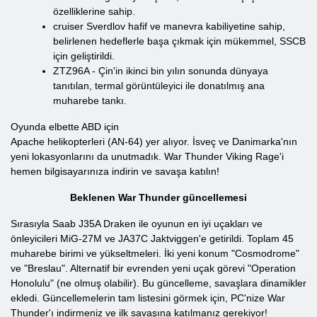
özelliklerine sahip.
cruiser Sverdlov hafif ve manevra kabiliyetine sahip,
belirlenen hedeflerle başa çıkmak için mükemmel, SSCB
için geliştirildi.
ZTZ96A - Çin'in ikinci bin yılın sonunda dünyaya
tanıtılan, termal görüntüleyici ile donatılmış ana
muharebe tankı.
Oyunda elbette ABD için
Apache helikopterleri (AN-64) yer alıyor. İsveç ve Danimarka'nın
yeni lokasyonlarını da unutmadık. War Thunder Viking Rage'i
hemen bilgisayarınıza indirin ve savaşa katılın!
Beklenen War Thunder güncellemesi
Sırasıyla Saab J35A Draken ile oyunun en iyi uçakları ve
önleyicileri MiG-27M ve JA37C Jaktviggen'e getirildi. Toplam 45
muharebe birimi ve yükseltmeleri. İki yeni konum "Cosmodrome"
ve "Breslau". Alternatif bir evrenden yeni uçak görevi "Operation
Honolulu" (ne olmuş olabilir). Bu güncelleme, savaşlara dinamikler
ekledi. Güncellemelerin tam listesini görmek için, PC'nize War
Thunder'ı indirmeniz ve ilk savaşına katılmanız gerekiyor!