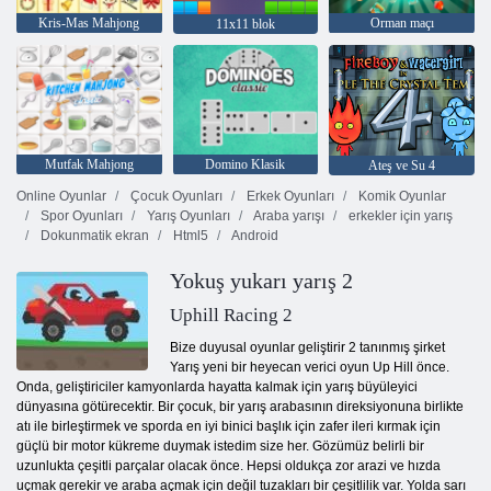
Kris-Mas Mahjong
Orman maçı
11x11 blok
Mutfak Mahjong
Domino Klasik
Ateş ve Su 4
Online Oyunlar
Çocuk Oyunları
Erkek Oyunları
Komik Oyunlar
Spor Oyunları
Yarış Oyunları
Araba yarışı
erkekler için yarış
Dokunmatik ekran
Html5
Android
Yokuş yukarı yarış 2
Uphill Racing 2
Bize duyusal oyunlar geliştirir 2 tanınmış şirket
Yarış yeni bir heyecan verici oyun Up Hill önce.
Onda, geliştiriciler kamyonlarda hayatta kalmak için yarış büyüleyici
dünyasına götürecektir. Bir çocuk, bir yarış arabasının direksiyonuna birlikte
atı ile birleştirmek ve sporda en iyi binici başlık için zafer ileri kırmak için
güçlü bir motor kükreme duymak istedim size her. Gözümüz belirli bir
uzunlukta çeşitli parçalar olacak önce. Hepsi oldukça zor arazi ve hızda
uçmak gerekir ve araba açmak için değil tuzakları bir çeşitlilik var. Yolda sarı