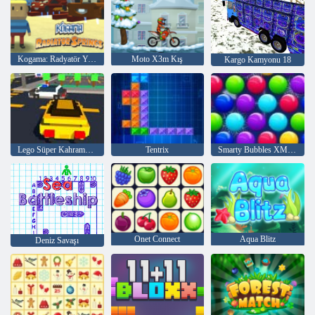
Kogama: Radyatör Yayları
Moto X3m Kış
Kargo Kamyonu 18
Lego Süper Kahraman Yarışı
Tentrix
Smarty Bubbles XMas Sürümü
Onet Connect
Aqua Blitz
Deniz Savaşı