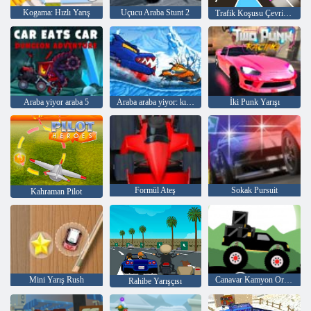
Kogama: Hızlı Yarış
Uçucu Araba Stunt 2
Trafik Koşusu Çevrimiçi
Araba yiyor araba 5
Araba araba yiyor: kış macera
İki Punk Yarışı
Formül Ateş
Sokak Pursuit
Kahraman Pilot
Mini Yarış Rush
Canavar Kamyon Orman Teslimi
Rahibe Yarışçısı