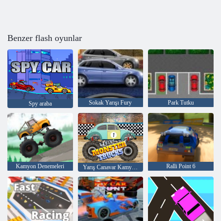
Benzer flash oyunlar
Sokak Yarışı Fury
Park Tutku
Spy araba
Kamyon Denemeleri
Ralli Point 6
Yarış Canavar Kamyonları