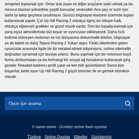
simgeleri toplamak için. Onlar size puan ve diğer araçların satın almak ya da
mevcut olanları yükseltme çeşitli bonuslar, verecektir. Ana şey, er sizin için
daha iyi takip geçmesi unutmayın. Sürücü bilgisayar klavyesi üzerinde tuşları
kullanılarak yapılır. Çal Up Hill Racing 2 oldukça ilginç bir hikaye hattı,
oldukça eğlenceli grafikler ve güzel müzik vardır. Tüm bu hayatta kalmak için
yarış eşsiz atmosferinde bizi koyar ve oyuncuları etkileyecek. Daha hızlı
indirme kükreyen motorları ve hız dünyasına dokunmatik telefon, bilgisayar
ya da tablet ve dalış Tepesi Racing 2 Yukarı apps. Farklı ülkelerden gelen
oyuncular arasında ligde bir tür rekabet etmek istiyorsanız, online internette
doğrudan oynamak için tavsiye ederiz. Bunu yapmak için bir minimum kayıt
formu doldurmaları ya da herhangi bir sosyal ağ hesabınızı kullanarak giriş
gerekir. Rekabet katılımcı profil çalar ve kim bilir görüntülenir Sonra tüm
başarılar, belki oyun Up Hill Racing 2 güçlü biniciler ilk on girmek mümkün
olacak.
© game-game - Ücretsiz online flash oyunlar
English
Türkçe
Online Oyunlar
Etiketler
Görüşleriniz