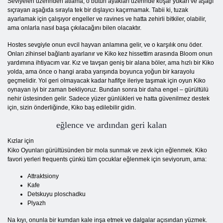
Seviyeleri üzerinden atlama, o bütün ayakları üzerinde koşar yukarı ve aşağı
sıçrayan aşağıda sırayla tek bir dışlayıcı kaçırmamak. Tabii ki, tuzak
ayarlamak için çalışıyor engeller ve ravines ve hatta zehirli bitkiler, olabilir,
ama onlarla nasıl başa çıkılacağını bilen olacaktır.
Hostes sevgiyle onun evcil hayvan anlamına gelir, ve o karşılık onu öder.
Onları zihinsel bağlantı ayarlanır ve Kiko kez hissettim arasında Bloom onun
yardımına ihtiyacım var. Kız ve tavşan geniş bir alana böler, ama hızlı bir Kiko
yolda, ama önce o hangi araba yarışında boyunca yoğun bir karayolu
geçmelidir. Yol geri olmayacak kadar hafifçe ileriye taşımak için oyun Kiko
oynayan iyi bir zaman bekliyoruz. Bundan sonra bir daha engel – gürültülü
nehir üstesinden gelir. Sadece yüzer günlükleri ve hatta güvenilmez destek
için, sizin önderliğinde, Kiko baş edilebilir gidin.
eğlence ve ardından geri kalan
Kızlar için
Kiko Oyunları gürültüsünden bir mola sunmak ve zevk için eğlenmek. Kiko
favori yerleri frequents çünkü tüm çocuklar eğlenmek için seviyorum, ama:
Attraktsiony
Kafe
Detskuyu ploschadku
Plyazh
Na kıyı, onunla bir kumdan kale inşa etmek ve dalgalar açısından yüzmek.