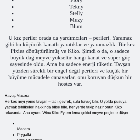
Flory
Tekny
Stelly
Muzy
Blum
U kız periler orada da yardımcıları – perileri. Yaramaz
gibi bu küçücük kanatlı yaratıklar ve yaramazlık. Bir kez
Pixies dönüştürülmüş ve Kiko. Şimdi o da, o sadece
büyük dağ meyve yükseltir hangi kanat ve süper güç
sayesinde oldu. Ama bu sadece enerji tüketir. Tavşan
yüzden sürekli bir engel değil perileri ve küçük bir
büyüme mücadele canavarlar, onu koruyan düşkün bir
hostes var.
Havuç Macera
Herkes neyi yeme tavşan – tatlı, gevrek, sulu havuç bilir. O yolda pusuya
yatmak tehlikeleri hakkında bilse bile, her yerde takip hazır onun Kiko
arkasında. Ana oyunu Winx Kiko Eylem tema çekici meyve peşinde düşer.
Macera
Prygalki