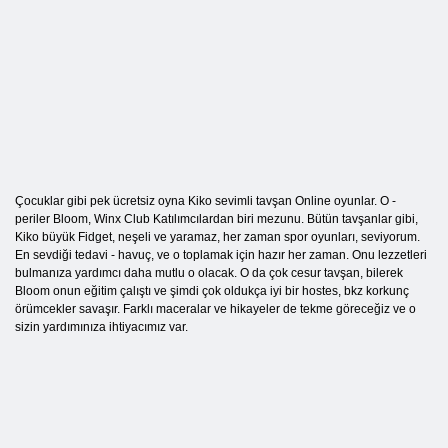
Çocuklar gibi pek ücretsiz oyna Kiko sevimli tavşan Online oyunlar. O -
periler Bloom, Winx Club Katılımcılardan biri mezunu. Bütün tavşanlar gibi,
Kiko büyük Fidget, neşeli ve yaramaz, her zaman spor oyunları, seviyorum.
En sevdiği tedavi - havuç, ve o toplamak için hazır her zaman. Onu lezzetleri
bulmanıza yardımcı daha mutlu o olacak. O da çok cesur tavşan, bilerek
Bloom onun eğitim çalıştı ve şimdi çok oldukça iyi bir hostes, bkz korkunç
örümcekler savaşır. Farklı maceralar ve hikayeler de tekme göreceğiz ve o
sizin yardımınıza ihtiyacımız var.