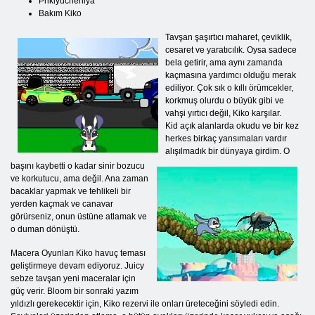
Priklyucheniya
Bakım Kiko
Tavşan şaşırtıcı maharet, çeviklik,
cesaret ve yaratıcılık. Oysa sadece
bela getirir, ama aynı zamanda
kaçmasına yardımcı olduğu merak
ediliyor. Çok sık o kıllı örümcekler,
korkmuş olurdu o büyük gibi ve
vahşi yırtıcı değil, Kiko karşılar.
Kid açık alanlarda okudu ve bir kez
herkes birkaç yansımaları vardır
alışılmadık bir dünyaya girdim. O
başını kaybetti o kadar sinir bozucu
ve korkutucu, ama değil. Ana zaman
bacaklar yapmak ve tehlikeli bir
yerden kaçmak ve canavar
görürseniz, onun üstüne atlamak ve
o duman dönüştü.
Macera Oyunları Kiko havuç teması
geliştirmeye devam ediyoruz. Juicy
sebze tavşan yeni maceralar için
güç verir. Bloom bir sonraki yazım
yıldızlı gerekecektir için, Kiko rezervi ile onları üreteceğini söyledi edin.