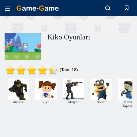
Kiko Oyunları
(Total 18)
Macera
7 yıl
Aksiyon
Beceri
Nesne
Toplama