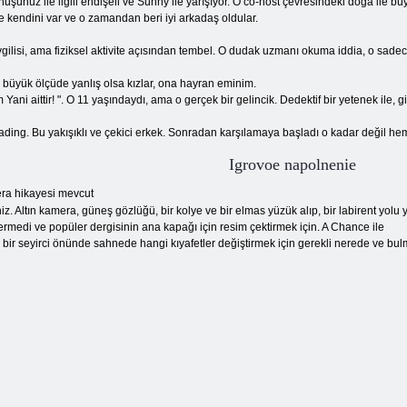
ünüşünüz ile ilgili endişeli ve Sunny ile yarışıyor. O co-host çevresindeki doğa ile b
e kendini var ve o zamandan beri iyi arkadaş oldular.
sevgilisi, ama fiziksel aktivite açısından tembel. O dudak uzmanı okuma iddia, o sadec
e büyük ölçüde yanlış olsa kızlar, ona hayran eminim.
ni aittir! ". O 11 yaşındaydı, ama o gerçek bir gelincik. Dedektif bir yetenek ile, g
ading. Bu yakışıklı ve çekici erkek. Sonradan karşılamaya başladı o kadar değil he
Igrovoe napolnenie
era hikayesi mevcut
siniz. Altın kamera, güneş gözlüğü, bir kolye ve bir elmas yüzük alıp, bir labirent y
vermedi ve popüler dergisinin ana kapağı için resim çektirmek için. A Chance ile
 seyirci önünde sahnede hangi kıyafetler değiştirmek için gerekli nerede ve bulma