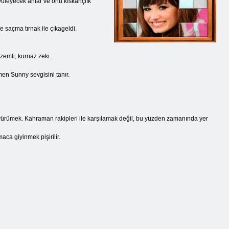
üyüleyecek anlar ve onu kıskançlık
e saçma tırnak ile çıkageldi.
izemli, kurnaz zeki.
men Sunny sevgisini tanır.
olu yürümek. Kahraman rakipleri ile karşılamak değil, bu yüzden zamanında yer
ca giyinmek pişirilir.