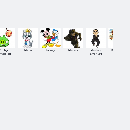
Gelişim
Moda
Disney
Macera
Manken
Bulmacalar
oyunları
Oyunları