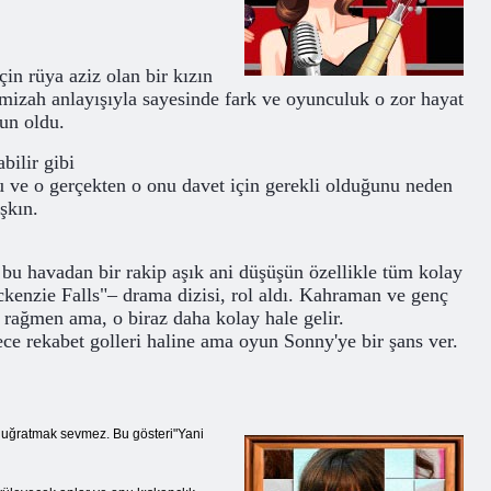
çin rüya aziz olan bir kızın
mizah anlayışıyla sayesinde fark ve oyunculuk o zor hayat
gun oldu.
bilir gibi
u ve o gerçekten o onu davet için gerekli olduğunu neden
şkın.
bu havadan bir rakip aşık ani düşüşün özellikle tüm kolay
ackenzie Falls"– drama dizisi, rol aldı. Kahraman ve genç
a rağmen ama, o biraz daha kolay hale gelir.
ce rekabet golleri haline ama oyun Sonny'ye bir şans ver.
ına uğratmak sevmez. Bu gösteri"Yani