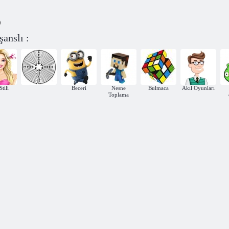
)
anslı :
Stili
Beceri
Nesne
Bulmaca
Akıl Oyunları
Toplama