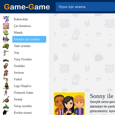
Kabarcıklar
Çin dominosu
Mantık
Erkekler için oyunları
Tank oyunları
Atış
Yarış Oyunları
Zombiler
Serüven
Futbol
Lego NinjaGo
Örümcek Adam
Sonny ile
Strateji
Gençlik serisi gen
Savaş oyunları
atamaları ile yard
göreceksiniz. Ayrı
Keskin nisanci