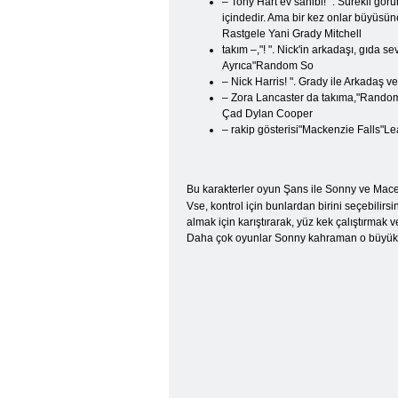
– Tony Hart ev sahibi! ". Sürekli gör
içindedir. Ama bir kez onlar büyüsün
Rastgele Yani Grady Mitchell
takım –,"! ". Nick'in arkadaşı, gıda 
Ayrıca"Random So
– Nick Harris! ". Grady ile Arkadaş v
– Zora Lancaster da takıma,"Random Ya
Çad Dylan Cooper
– rakip gösterisi"Mackenzie Falls"Le
Bu karakterler oyun Şans ile Sonny ve Mac
Vse, kontrol için bunlardan birini seçebilir
almak için karıştırarak, yüz kek çalıştırmak 
Daha çok oyunlar Sonny kahraman o büyük bir