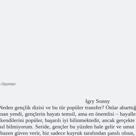
 Oyunları
Igry Sonny
Neden gençlik dizisi ve bu tür popüler transfer? Onlar abarttı
nan yendi, gençlerin hayatı temsil, ama en önemlisi – hayaller
kendilerini popüler, başarılı iyi bilinmektedir, ancak gerçekte
sıl bilmiyorum. Seride, gençler bu yüzden hale gelir ve um
bazen güven verir, biz sadece kuyruk tarafından şanslı olsun