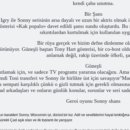
kendi çaba unutma.
Bir Şans
Igry ile Sonny serisinin arsa dayalı ve uzun bir aktris olmak i
österisi «Kak popalo» davet edildi şansı sundu oluşturdu. Bu 
sıkıntılardan kurtulmak için kullanılan uy
Bir rüya gerçek ve bizim defne dinlenme ola
örünüyor. Güneşli baştan Tony Hart gösterisi, bir co-host old
anlamak değil, rakip üzerinde öfkeli, şa
Güneşli
nıtlamak için, ve sadece TV programı yararına olacağını. Ama 
imdi Toni transferi ve Sonny ile birlikte üst için savaşıyor"M
a sempati karşılıklı çünkü o gizli tutmak için gerekli olmasın
arkadaşları ve onların günlük konular, sorunlar ve seri sade
Geroi oyunu Sonny shans
un karakteri Sonny. Wisconsin iyi, dürüst bir kız. Adil ve sevdiklerini hayal kırıklığ
kli Çad aşık olan ve ilk toplantı ile yarışıyor.