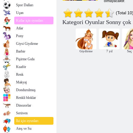
olmayacaktır.
Spor Dalları
(Total 10
Uçan
Kızlar için oyunları
Kategori Oyunlar Sonny çok ş
Atlar
Pony
Giysi Giydirme
Barbie
Giydirme
7 yıl
Saç 
Pişirme Gıda
Kuaför
Renk
Makyaj
Dondurulmuş
Renkli bloklar
Dinozorlar
Serüven
İki için oyunları
Ateş ve Su