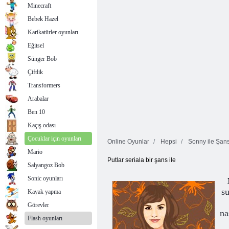
Minecraft
Bebek Hazel
Karikatürler oyunları
Eğitsel
Sünger Bob
Çiftlik
Transformers
Arabalar
Ben 10
Kaçış odası
Çocuklar için oyunları
Online Oyunlar
Hepsi
Sonny ile Şans
Mario
Putlar seriala bir şans ile
Salyangoz Bob
Sonic oyunları
su
Kayak yapma
Görevler
na
Flash oyunları