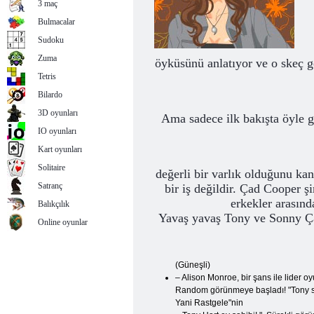
3 maç
Bulmacalar
Sudoku
Zuma
öyküsünü anlatıyor ve o skeç g
Tetris
Bilardo
3D oyunları
Ama sadece ilk bakışta öyle g
IO oyunları
Kart oyunları
Solitaire
değerli bir varlık olduğunu ka
Satranç
bir iş değildir. Çad Cooper ş
erkekler arasınd
Balıkçılık
Yavaş yavaş Tony ve Sonny Çad 
Online oyunlar
(Güneşli)
– Alison Monroe, bir şans ile lider oy
Random görünmeye başladı! "Tony süre
Yani Rastgele"nin