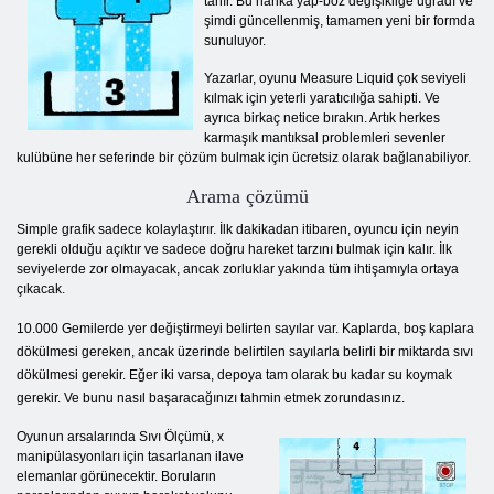
tanır. Bu harika yap-boz değişikliğe uğradı ve
şimdi güncellenmiş, tamamen yeni bir formda
sunuluyor.
Yazarlar, oyunu Measure Liquid çok seviyeli
kılmak için yeterli yaratıcılığa sahipti. Ve
ayrıca birkaç netice bırakın. Artık herkes
karmaşık mantıksal problemleri sevenler
kulübüne her seferinde bir çözüm bulmak için ücretsiz olarak bağlanabiliyor.
Arama çözümü
Simple grafik sadece kolaylaştırır. İlk dakikadan itibaren, oyuncu için neyin
gerekli olduğu açıktır ve sadece doğru hareket tarzını bulmak için kalır. İlk
seviyelerde zor olmayacak, ancak zorluklar yakında tüm ihtişamıyla ortaya
çıkacak.
10.000 Gemilerde yer değiştirmeyi belirten sayılar var. Kaplarda, boş kaplara
dökülmesi gereken, ancak üzerinde belirtilen sayılarla belirli bir miktarda sıvı
dökülmesi gerekir. Eğer iki varsa, depoya tam olarak bu kadar su koymak
gerekir. Ve bunu nasıl başaracağınızı tahmin etmek zorundasınız.
Oyunun arsalarında Sıvı Ölçümü, x
manipülasyonları için tasarlanan ilave
elemanlar görünecektir. Boruların