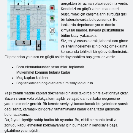
gerçekten bir uzman olabileceğiniz yerdir.
Kendinizi en güçlü zehirli maddeleri
oluşturmak için çalışmaların sürdüğü gizli
bir laboratuvarda buluyorsunuz. Bu
tanklarda depolanan yarım damla
kimyasal madde, havada püskürtülürse
bütün kıtayı yakacaktır.
Siz, en iyi casus olarak, laboratuara girme
ve sıvıyı incelemek için birkaç örnek alma
konusunda tehlikeli bir görev üstlenirsiniz.
Ekipmandan yalnızca en güçlü aside dayanabilen boş gemiler vardır.
Boru elemanlarından tasarımları toplamak
Mükemmel konumu bulana kadar
Moş kapları kaldırın
Boş tanklardan boş olanlara tüm sıvıyı doldurun
Yeşil zehirli madde kapları dökmemelidir, aksi takdirde bir felaket ortaya çıkar.
Bazen sıvının yolu oldukça karmaşıktır ve aşağıdan üst kaba geçmesine
yardım etmeniz gerekir. Bir kerede seviyeyi tamamlamak için yeterince şanslı
değilseniz, karmaşık bir görevi tamamlayana kadar daha fazla girişimde
bulunacaksınız.
Bu, faydalı içeriğe sahip harika bir oyundur. Bu, ciddi bir mantık testi ve
zorluğu kabul etmekten korkmayanlar için bulmacanın kendisiyle başa
çıkabilme yeteneğidir.