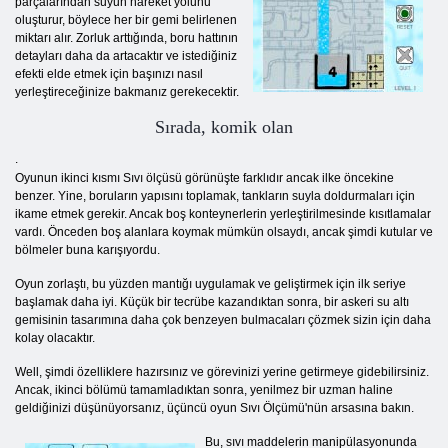
parçalarından suyun hareket yolunu
oluşturur, böylece her bir gemi belirlenen
miktarı alır. Zorluk arttığında, boru hattının
detayları daha da artacaktır ve istediğiniz
efekti elde etmek için başınızı nasıl
yerleştireceğinize bakmanız gerekecektir.
Sırada, komik olan
.
Oyunun ikinci kısmı Sıvı ölçüsü görünüşte farklıdır ancak ilke öncekine
benzer. Yine, boruların yapısını toplamak, tankların suyla doldurmaları için
ikame etmek gerekir. Ancak boş konteynerlerin yerleştirilmesinde kısıtlamalar
vardı. Önceden boş alanlara koymak mümkün olsaydı, ancak şimdi kutular ve
bölmeler buna karışıyordu.
Oyun zorlaştı, bu yüzden mantığı uygulamak ve geliştirmek için ilk seriye
başlamak daha iyi. Küçük bir tecrübe kazandıktan sonra, bir askeri su altı
gemisinin tasarımına daha çok benzeyen bulmacaları çözmek sizin için daha
kolay olacaktır.
Well, şimdi özelliklere hazırsınız ve görevinizi yerine getirmeye gidebilirsiniz.
Ancak, ikinci bölümü tamamladıktan sonra, yenilmez bir uzman haline
geldiğinizi düşünüyorsanız, üçüncü oyun Sıvı Ölçümü'nün arsasına bakın.
Bu, sıvı maddelerin manipülasyonunda