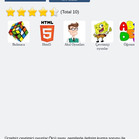
(Total 10)
Bulmaca
Html5
Akıl Oyunları
Çevrimiçi
Öğrenme
oyunlar
Ücretsiz çevrimiçi oyunlar Ölçü sıvısı, gemilerle iletişim kurma sorunu ile