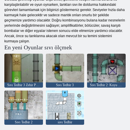
karşılaştırılabilir ve oyun oynarken, tankları sıvı ile doldurma hakkındaki
görevleri tamamlamak için bilginizi göstermeniz gerekir. Seviyeler hızla daha
karmaşık hale gelecektir ve sadece mantık onları onurlu bir şekilde
geçmenize yardımcı olacaktır. Doğru kombinasyonu bulana kadar nesnelerin
yerlerinde değiştirilmesini sağlayın; amplifikatörler, bölücüler, savaş karşıtı
bombalar ve diğer eşyalar istenen sonucu elde etmenize yardımcı olacaktır.
Ancak, önce su tanklarına akacak olan mevcut bir su temini sistemini
kurmaya çalışın.
En yeni Oyunlar sıvı ölçmek
Sıvı Tedbir 3 Zehir Paketi
Sıvı Tedbir 3
Sıvı Tedbir 2: Koyu Sıvı Seviye Paketi
Sıvı Tedbir 2
sıvı Tedbir