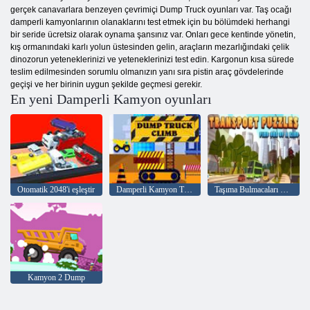
gerçek canavarlara benzeyen çevrimiçi Dump Truck oyunları var. Taş ocağı
damperli kamyonlarının olanaklarını test etmek için bu bölümdeki herhangi
bir seride ücretsiz olarak oynama şansınız var. Onları gece kentinde yönetin,
kış ormanındaki karlı yolun üstesinden gelin, araçların mezarlığındaki çelik
dinozorun yeteneklerinizi ve yeteneklerinizi test edin. Kargonun kısa sürede
teslim edilmesinden sorumlu olmanızın yanı sıra pistin araç gövdelerinde
geçişi ve her birinin uygun şekilde geçmesi gerekir.
En yeni Damperli Kamyon oyunları
Otomatik 2048'i eşleştir
Damperli Kamyon Tırmanışı
Taşıma Bulmacaları bir tür bulmak
Kamyon 2 Dump