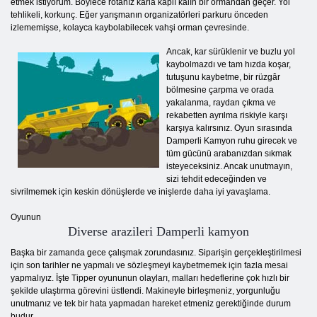
etmek istiyorum. Böylece rotanız karla kaplı kalın bir ormandan geçer. Yol
tehlikeli, korkunç. Eğer yarışmanın organizatörleri parkuru önceden
izlememişse, kolayca kaybolabilecek vahşi orman çevresinde.
Ancak, kar sürüklenir ve buzlu yol
kaybolmazdı ve tam hızda koşar,
tutuşunu kaybetme, bir rüzgâr
bölmesine çarpma ve orada
yakalanma, raydan çıkma ve
rekabetten ayrılma riskiyle karşı
karşıya kalırsınız. Oyun sırasında
Damperli Kamyon ruhu girecek ve
tüm gücünü arabanızdan sıkmak
isteyeceksiniz. Ancak unutmayın,
sizi tehdit edeceğinden ve
sivrilmemek için keskin dönüşlerde ve inişlerde daha iyi yavaşlama.
Oyunun
Diverse arazileri Damperli kamyon
Başka bir zamanda gece çalışmak zorundasınız. Siparişin gerçekleştirilmesi
için son tarihler ne yapmalı ve sözleşmeyi kaybetmemek için fazla mesai
yapmalıyız. İşte Tipper oyununun olayları, malları hedeflerine çok hızlı bir
şekilde ulaştırma görevini üstlendi. Makineyle birleşmeniz, yorgunluğu
unutmanız ve tek bir hata yapmadan hareket etmeniz gerektiğinde durum
budur.