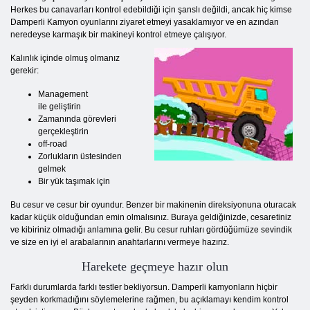
Herkes bu canavarları kontrol edebildiği için şanslı değildi, ancak hiç kimse
Damperli Kamyon oyunlarını ziyaret etmeyi yasaklamıyor ve en azından
neredeyse karmaşık bir makineyi kontrol etmeye çalışıyor.
Kalınlık içinde olmuş olmanız
gerekir:
Management
ile geliştirin
Zamanında görevleri
gerçekleştirin
off-road
Zorlukların üstesinden
gelmek
Bir yük taşımak için
Bu cesur ve cesur bir oyundur. Benzer bir makinenin direksiyonuna oturacak
kadar küçük olduğundan emin olmalısınız. Buraya geldiğinizde, cesaretiniz
ve kibiriniz olmadığı anlamına gelir. Bu cesur ruhları gördüğümüze sevindik
ve size en iyi el arabalarının anahtarlarını vermeye hazırız.
Harekete geçmeye hazır olun
Farklı durumlarda farklı testler bekliyorsun. Damperli kamyonların hiçbir
şeyden korkmadığını söylemelerine rağmen, bu açıklamayı kendim kontrol