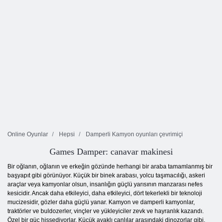
Online Oyunlar
Hepsi
Damperli Kamyon oyunları çevrimiçi
Games Damper: canavar makinesi
Bir oğlanın, oğlanın ve erkeğin gözünde herhangi bir araba tamamlanmış bir
başyapıt gibi görünüyor. Küçük bir binek arabası, yolcu taşımacılığı, askeri
araçlar veya kamyonlar olsun, insanlığın güçlü yarısının manzarası nefes
kesicidir. Ancak daha etkileyici, daha etkileyici, dört tekerlekli bir teknoloji
mucizesidir, gözler daha güçlü yanar. Kamyon ve damperli kamyonlar,
traktörler ve buldozerler, vinçler ve yükleyiciler zevk ve hayranlık kazandı.
Özel bir güç hissediyorlar. Küçük ayaklı canlılar arasındaki dinozorlar gibi.