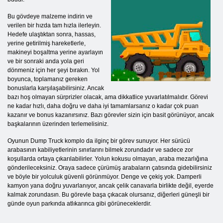
Bu gövdeye malzeme indirin ve
verilen bir hızda tam hızla ilerleyin.
Hedefe ulaştıktan sonra, hassas,
yerine getirilmiş hareketlerle,
makineyi boşaltma yerine ayarlayın
ve bir sonraki anda yola geri
dönmeniz için her şeyi bırakın. Yol
boyunca, toplamanız gereken
bonuslarla karşılaşabilirsiniz. Ancak
bazı hoş olmayan sürprizler olacak, ama dikkatlice yuvarlatılmalıdır. Görevi
ne kadar hızlı, daha doğru ve daha iyi tamamlarsanız o kadar çok puan
kazanır ve bonus kazanırsınız. Bazı görevler sizin için basit görünüyor, ancak
başkalarının üzerinden terlemelisiniz.
Oyunun Dump Truck komplo da ilginç bir görev sunuyor. Her sürücü
arabasının kabiliyetlerinin sınırlarını bilmek zorundadır ve sadece zor
koşullarda ortaya çıkarılabilirler. Yolun kokusu olmayan, araba mezarlığına
gönderileceksiniz. Oraya sadece çürümüş arabaların çatısında gidebilirsiniz
ve böyle bir yolculuk güvenli görünmüyor. Denge ve çekiş yok. Damperli
kamyon yana doğru yuvarlanıyor, ancak çelik canavarla birlikte değil, eyerde
kalmak zorundasın. Bu görevle başa çıkacak olursanız, diğerleri güneşli bir
günde oyun parkında atlıkarınca gibi görüneceklerdir.