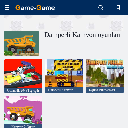
Damperli Kamyon oyunları
Damperli Kamyon Tırmanışı
Taşıma Bulmacaları bir tür bulmak
Otomatik 2048'i eşleştir
Kamyon 2 Dump