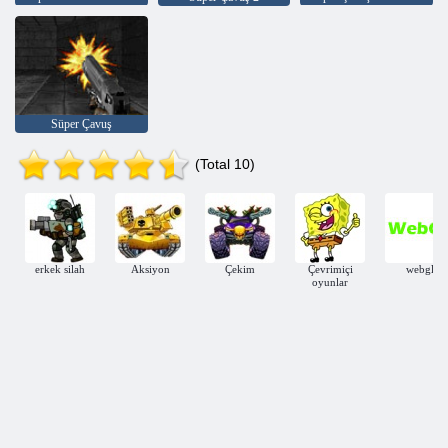
Süper Çavuş
(Total 10)
erkek silah
Aksiyon
Çekim
Çevrimiçi
webgl
oyunlar