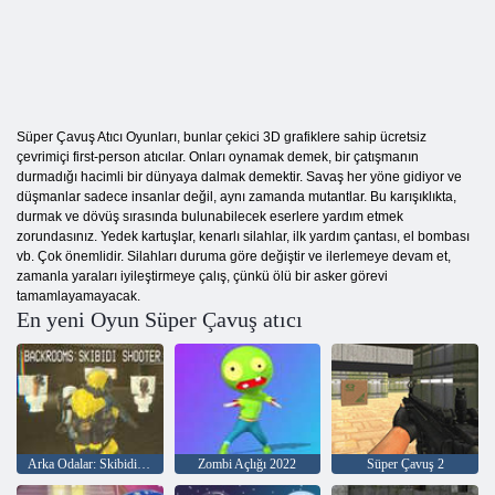
Süper Çavuş Atıcı Oyunları, bunlar çekici 3D grafiklere sahip ücretsiz
çevrimiçi first-person atıcılar. Onları oynamak demek, bir çatışmanın
durmadığı hacimli bir dünyaya dalmak demektir. Savaş her yöne gidiyor ve
düşmanlar sadece insanlar değil, aynı zamanda mutantlar. Bu karışıklıkta,
durmak ve dövüş sırasında bulunabilecek eserlere yardım etmek
zorundasınız. Yedek kartuşlar, kenarlı silahlar, ilk yardım çantası, el bombası
vb. Çok önemlidir. Silahları duruma göre değiştir ve ilerlemeye devam et,
zamanla yaraları iyileştirmeye çalış, çünkü ölü bir asker görevi
tamamlayamayacak.
En yeni Oyun Süper Çavuş atıcı
Arka Odalar: Skibidi Shooter
Zombi Açlığı 2022
Süper Çavuş 2