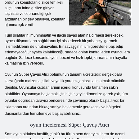
ordunun komploları gizlice tehlikeli
suçluların inine gizlice giriyor,
teçhizatı ve cephaneliği çok
arzulanan bir şey bırakıyor, komutan
ajanına ışık verdi.
Tüm silahların, mühimmatın ve ilacın savaş alanına girmesi gerekecek,
ayrıca düşmanların sağlıklarını iyi hissedecek bir yabancıyı görmek
istemediklerini de unutmayalım. Bir savaşçının tüm görevlerle baş edip
edemeyeceği, hayatta kalabileceği, sadece onları kontrol eden oyunculara
bağlıdır. Sadece konsantrasyon, beceri ve hızlı tepki, kahramanın hayatta
kalmasına izin verecek.
Oyunun Süper Çavuş Atıcı bölümünün tamamı ücretsizdir, gerçek para
karşılığında malzeme, silah veya ilk yardım çantası satın almak mümkün
değildir. Oyuncular cüzdanlarının içeriği konusunda tamamen sakin
olabilirler. Oynamaya başlamak için hiçbir şey indirmenize gerek yok, tüm
oyunlar doğrudan tarayıcı penceresinde çevrimiçi olarak başlatılıyor, bir
tıklamanın ardından birkaç saniye beklemeniz gerekecek ve bölgeleri
düşmanlardan temizlemeye başlayabilirsiniz.
oyun incelemesi Süper Çavuş Atıcı
Sam oyun oldukça basittir, çünkü bu türün hem deneyimli hem de acemi