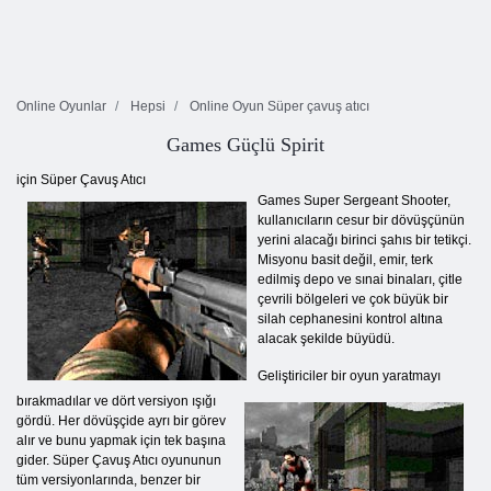
Online Oyunlar
Hepsi
Online Oyun Süper çavuş atıcı
Games Güçlü Spirit
için Süper Çavuş Atıcı
Games Super Sergeant Shooter,
kullanıcıların cesur bir dövüşçünün
yerini alacağı birinci şahıs bir tetikçi.
Misyonu basit değil, emir, terk
edilmiş depo ve sınai binaları, çitle
çevrili bölgeleri ve çok büyük bir
silah cephanesini kontrol altına
alacak şekilde büyüdü.
Geliştiriciler bir oyun yaratmayı
bırakmadılar ve dört versiyon ışığı
gördü. Her dövüşçide ayrı bir görev
alır ve bunu yapmak için tek başına
gider. Süper Çavuş Atıcı oyununun
tüm versiyonlarında, benzer bir