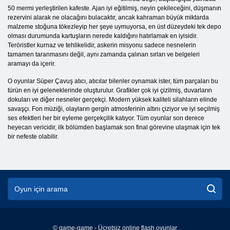
50 mermi yerleştirilen kafeste. Ajan iyi eğitilmiş, neyin çekileceğini, düşmanın
rezervini alarak ne olacağını bulacaktır, ancak kahraman büyük miktarda
malzeme stoğuna tökezleyip her şeye uymuyorsa, en üst düzeydeki tek depo
olması durumunda kartuşların nerede kaldığını hatırlamak en iyisidir.
Teröristler kurnaz ve tehlikelidir, askerin misyonu sadece nesnelerin
tamamen taranmasını değil, aynı zamanda çalınan sırları ve belgeleri
aramayı da içerir.
O oyunlar Süper Çavuş atıcı, atıcılar bilenler oynamak ister, tüm parçaları bu
türün en iyi geleneklerinde oluşturulur. Grafikler çok iyi çizilmiş, duvarların
dokuları ve diğer nesneler gerçekçi. Modern yüksek kaliteli silahların elinde
savaşçı. Fon müziği, olayların gergin atmosferinin altını çiziyor ve iyi seçilmiş
ses efektleri her bir eyleme gerçekçilik katıyor. Tüm oyunlar son derece
heyecan vericidir, ilk bölümden başlamak son final görevine ulaşmak için tek
bir nefeste olabilir.
© game-game - Ücretsiz online flash oyunlar