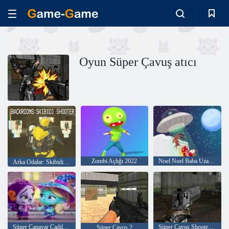
Oyun Süper Çavuş atıcı
Zombi Açlığı 2022
Noel Noel Baba Uzaylı Savaşı
Arka Odalar: Skibidi Shooter
Süper Canavar Cadılar Bayramı Yapboz
Süper Çavuş Shooter 2: Yeni Seviyeler
Süper Çavuş 2