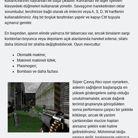
kullanıcılarının hayranları ile başa çıkabilir. Kahraman ve diğer işlevleri
klavyedeki düğmeleri kullanarak yönetin. Savaşçının hareketinden oklar
sorumludur, tercihinize bağlı olarak ok imlecini veya A, S, D, W harflerini
kullanabilirsiniz. Atış bir boşluk tarafından yapılır ve kapıyı Ctrl tuşuyla
açmanız gerekir.
En başından, ajanın elinde yalnızca bir tabancası var, ancak binaların sargı
koridorları boyunca veya depoların açık alanlarında hareket ederse, silahı
daha ölümcül bir silahla değiştirebilecek. Oyun mevcuttur:
Otomatik makine;
Makineli makineli tüfek;
Plasmogen;
Bombası ve daha fazlası.
Süper Çavuş Atıcı oyun oynarken,
askerin sağlığının başlangıçta en
yüksek göstergelere sahip olduğu
unutulmamalıdır, ancak dağınık
terörist gruplarıyla görüşdükten
sonra performansı çarpıcı bir şekilde
kötüleşir, ancak ilk yardım
çantasından mucize hapları
alırsanız şeklini eski haline
getirebilirsiniz. Mühimmat stoğu
sınırsız değil, başlangıçta yalnızca