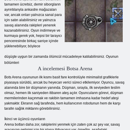
tamamen ücretsiz, demir siborgların
ayrıntılarıyla ankastre mağazaları
var, ancak onları yalnızca sanal para
için satın alabilirsiniz ve yalnızca
savaş alanında rakipleri yenerek
kazanabilirsiniz. Oyun indirmeye ve
kurmaya gerek yok, hepsi bir tarayıcı
penceresinde birkaç saniye içinde
yüklenebiliyor, böylece
düşüşte uygun bir zamanda ölümcül mücadeleye katılabilirsiniz. Oyunun
bölümleri
A incelemesi Botsa Arena
Bots Arena oyununun ilk kısmı basit fare kontrolüyle minimalist grafiklerle
piyasaya sürüldü, ancak bu heyecan verici süreci etkilemiyor. Oyuncu, savaş
alanında bire bir düşmanın yanında. Düşman, sırayla, ilk seviyeden teslim
olmaz, hemen ilk saniyeden itibaren ateş açılır. Oyuncuların görevi, düşman
mermilerinden kaçınmak ve rakibin tamamen imhasına kadar hedef ateşi
yakmaktır. Ekranın sağ tarafında, hem kullanıcının robotunun hem de karşı
tarafın sağlık miktarını görebilirsiniz.
İkinci ve üçüncü oyunların
Arena botları daha zor, rakiplerini yenmek için zaten çok az şey var, savaş
aracınızın gelişimi için bir plana ihtiyacınız var, örneğin, aşağıdaki