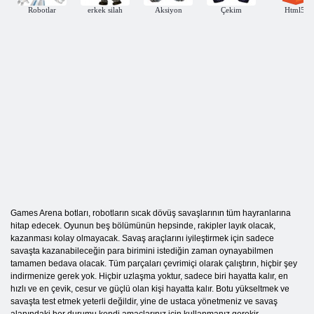
Robotlar
erkek silah
Aksiyon
Çekim
Html5
Games Arena botları, robotların sıcak dövüş savaşlarının tüm hayranlarına
hitap edecek. Oyunun beş bölümünün hepsinde, rakipler layık olacak,
kazanması kolay olmayacak. Savaş araçlarını iyileştirmek için sadece
savaşta kazanabileceğin para birimini istediğin zaman oynayabilmen
tamamen bedava olacak. Tüm parçaları çevrimiçi olarak çalıştırın, hiçbir şey
indirmenize gerek yok. Hiçbir uzlaşma yoktur, sadece biri hayatta kalır, en
hızlı ve en çevik, cesur ve güçlü olan kişi hayatta kalır. Botu yükseltmek ve
savaşta test etmek yeterli değildir, yine de ustaca yönetmeniz ve savaş
alanındaki her durumu kendi amaçlarınız için kullanmanız gerekir.