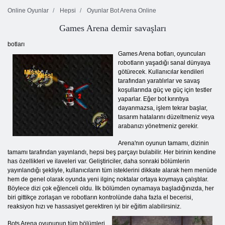
Online Oyunlar
Hepsi
Oyunlar Bot Arena Online
Games Arena demir savaşları
botları
Games Arena botları, oyuncuları
robotların yaşadığı sanal dünyaya
götürecek. Kullanıcılar kendileri
tarafından yaratılırlar ve savaş
koşullarında güç ve güç için testler
yaparlar. Eğer bot kırıntıya
dayanmazsa, işlem tekrar başlar,
tasarım hatalarını düzeltmeniz veya
arabanızı yönetmeniz gerekir.
Arena'nın oyunun tamamı, dizinin
tamamı tarafından yayınlandı, hepsi beş parçayı bulabilir. Her birinin kendine
has özellikleri ve ilaveleri var. Geliştiriciler, daha sonraki bölümlerin
yayınlandığı şekliyle, kullanıcıların tüm isteklerini dikkate alarak hem menüde
hem de genel olarak oyunda yeni ilginç noktalar ortaya koymaya çalıştılar.
Böylece dizi çok eğlenceli oldu. İlk bölümden oynamaya başladığınızda, her
biri gittikçe zorlaşan ve robotların kontrolünde daha fazla el becerisi,
reaksiyon hızı ve hassasiyet gerektiren iyi bir eğitim alabilirsiniz.
Bots Arena oyununun tüm bölümleri