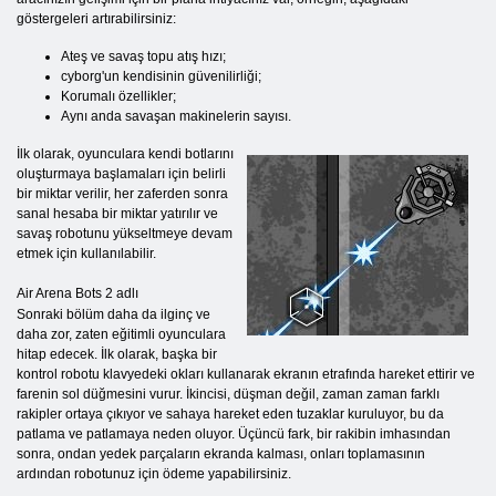
göstergeleri artırabilirsiniz:
Ateş ve savaş topu atış hızı;
cyborg'un kendisinin güvenilirliği;
Korumalı özellikler;
Aynı anda savaşan makinelerin sayısı.
İlk olarak, oyunculara kendi botlarını
oluşturmaya başlamaları için belirli
bir miktar verilir, her zaferden sonra
sanal hesaba bir miktar yatırılır ve
savaş robotunu yükseltmeye devam
etmek için kullanılabilir.
Air Arena Bots 2 adlı
Sonraki bölüm daha da ilginç ve
daha zor, zaten eğitimli oyunculara
hitap edecek. İlk olarak, başka bir
kontrol robotu klavyedeki okları kullanarak ekranın etrafında hareket ettirir ve
farenin sol düğmesini vurur. İkincisi, düşman değil, zaman zaman farklı
rakipler ortaya çıkıyor ve sahaya hareket eden tuzaklar kuruluyor, bu da
patlama ve patlamaya neden oluyor. Üçüncü fark, bir rakibin imhasından
sonra, ondan yedek parçaların ekranda kalması, onları toplamasının
ardından robotunuz için ödeme yapabilirsiniz.