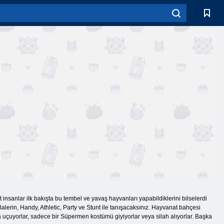
 insanlar ilk bakışta bu tembel ve yavaş hayvanları yapabildiklerini bilselerdi
Balerin, Handy, Athletic, Party ve Stunt ile tanışacaksınız. Hayvanat bahçesi
ya uçuyorlar, sadece bir Süpermen kostümü giyiyorlar veya silah alıyorlar. Başka