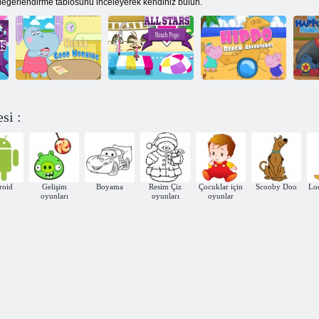
o değerlendirme tablosunu inceleyerek kendiniz bulun.
)
si :
Suaygırı
All Stars Plajı
Su Aygırı Sahil
H
Günaydın
Pogo
Maceraları
S
roid
Gelişim
Boyama
Resim Çiz
Çocuklar için
Scooby Doo
Lo
oyunları
oyunları
oyunlar