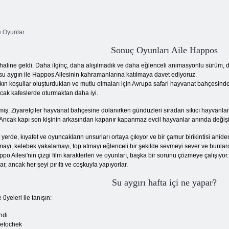
 Oyunlar
Sonuç Oyunları Aile Happos
m haline geldi. Daha ilginç, daha alışılmadık ve daha eğlenceli animasyonlu sürüm, 
 su aygırı ile Happos Ailesinin kahramanlarına katılmaya davet ediyoruz.
akın koşullar oluşturdukları ve mutlu olmaları için Avrupa safari hayvanat bahçesinde
ncak kafeslerde oturmaktan daha iyi.
şmiş. Ziyaretçiler hayvanat bahçesine dolanırken gündüzleri sıradan sıkıcı hayvanla
. Ancak kapı son kişinin arkasından kapanır kapanmaz evcil hayvanlar anında değişi
r yerde, kıyafet ve oyuncakların unsurları ortaya çıkıyor ve bir çamur birikintisi anid
ayı, kelebek yakalamayı, top atmayı eğlenceli bir şekilde sevmeyi sever ve bunlarda
ippo Ailesi'nin çizgi film karakterleri ve oyunları, başka bir sorunu çözmeye çalışıyo
r, ancak her şeyi pırıltı ve coşkuyla yapıyorlar.
Su aygırı hafta içi ne yapar?
e üyeleri ile tanışın:
ndi
vetochek