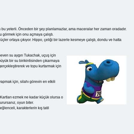
in bu yeterli. Önceden bir şey planlamazlar, ama maceralar her zaman oradadır.
nu görmek için onu açmaya çalıştı.
ler ortaya çıkıyor. Hippo, çeliği bir lazerle kesmeye çalıştı, dondu ve hatta
even su aygırı Tukachak, uçuş için
büyük bir su birikintisinden çıkarmaya
 gerçekleştirerek ve topu kurtarmak için
mak için, silahı görevin en etkili
. Kartları ezmek ne kadar küçük olursa o
rursanız, oyun biter.
ğlenceli, karakterlerin kış tatil