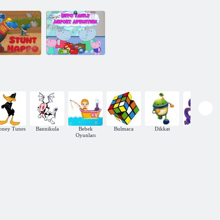
Hippo Ailesi
appos ailesi
Havaalanı
tunt Happo
Macerası
oney Tunes
Bannikula
Bebek
Bulmaca
Dikkat
Hafıza
Oyunları