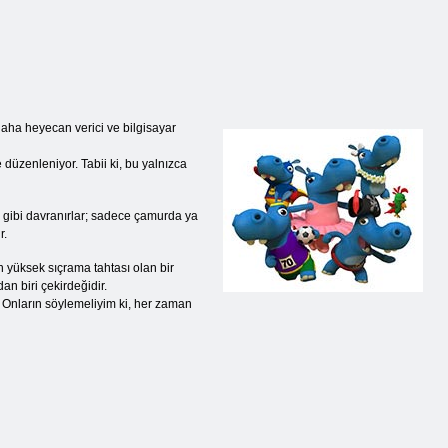
daha heyecan verici ve bilgisayar
 düzenleniyor. Tabii ki, bu yalnızca
r gibi davranırlar; sadece çamurda ya
r.
en yüksek sıçrama tahtası olan bir
n biri çekirdeğidir.
r. Onların söylemeliyim ki, her zaman