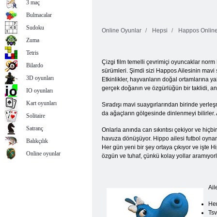
3 maç
Bulmacalar
Sudoku
Online Oyunlar
Hepsi
Happos Online
Zuma
Tetris
Çizgi film temelli çevrimiçi oyuncaklar nor
Bilardo
sürümleri. Şimdi sizi Happos Ailesinin mavi
3D oyunları
Etkinlikler, hayvanların doğal ortamlarına y
gerçek doğanın ve özgürlüğün bir taklidi, a
IO oyunları
Kart oyunları
Sıradışı mavi suaygırlarından birinde yerle
da ağaçların gölgesinde dinlenmeyi bilirler
Solitaire
Satranç
Onlarla anında can sıkıntısı çekiyor ve hiçbi
havuza dönüşüyor. Hippo ailesi futbol oynam
Balıkçılık
Her gün yeni bir şey ortaya çıkıyor ve işte H
Online oyunlar
özgün ve tuhaf, çünkü kolay yollar aramıyorla
Ail
He
Ts