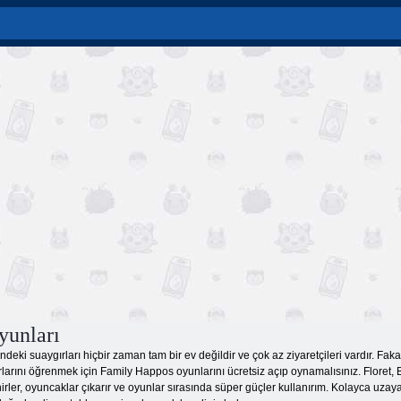
yunları
eki suaygırları hiçbir zaman tam bir ev değildir ve çok az ziyaretçileri vardır. Fakat
Sırlarını öğrenmek için Family Happos oyunlarını ücretsiz açıp oynamalısınız. Floret, 
irler, oyuncaklar çıkarır ve oyunlar sırasında süper güçler kullanırım. Kolayca uza