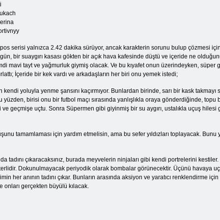
i
yukach
erina
rtivnyy
pos serisi yalnızca 2.42 dakika sürüyor, ancak karakterin sorunu bulup çözmesi iç
 gün, bir suaygırı kasası gökten bir açık hava kafesinde düştü ve içeride ne olduğu
mdi mavi tayt ve yağmurluk giymiş olacak. Ve bu kıyafet onun üzerindeyken, süper güç
ırlattı; İçeride bir kek vardı ve arkadaşların her biri onu yemek istedi;
endi yoluyla yenme şansını kaçırmıyor. Bunlardan birinde, sarı bir kask takmayı s
u yüzden, birisi onu bir futbol maçı sırasında yanlışlıkla oraya gönderdiğinde, topu 
di ve geçmişe uçtu. Sonra Süpermen gibi giyinmiş bir su aygırı, ustalıkla uçuş hilesi
nu tamamlaması için yardım etmelisin, ama bu sefer yıldızları toplayacak. Bunu yap
 tadını çıkaracaksınız, burada meyvelerin ninjaları gibi kendi portrelerini kestiler
yeterlidir. Dokunulmayacak periyodik olarak bombalar görünecektir. Üçünü havaya uçu
imin her anının tadını çıkar. Bunların arasında aksiyon ve yaratıcı renklendirme için e
 onları gerçekten büyülü kılacak.