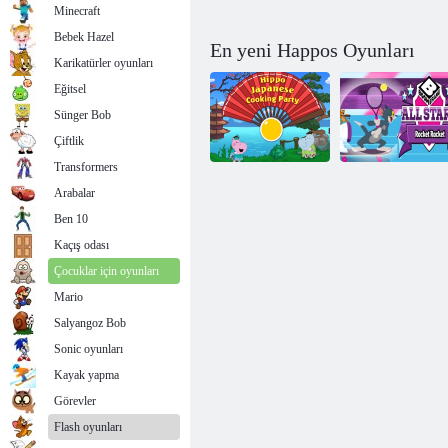
Minecraft
Bebek Hazel
En yeni Happos Oyunları
Karikatürler oyunları
Eğitsel
Sünger Bob
Çiftlik
Transformers
Arabalar
Ben 10
Hippo Japon
All Stars Roket
Yemek Partisi
Raketi
Kaçış odası
Çocuklar için oyunları
Mario
Salyangoz Bob
Sonic oyunları
Kayak yapma
Görevler
Flash oyunları