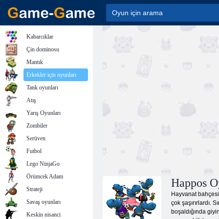
Kabarcıklar
Çin dominosu
Mantık
Erkekler için oyunları
Tank oyunları
Atış
Yarış Oyunları
Zombiler
Serüven
Futbol
Lego NinjaGo
Örümcek Adam
Happos O
Strateji
Hayvanat bahçesind
Savaş oyunları
çok şaşırırlardı. 
boşaldığında giyin
Keskin nisanci