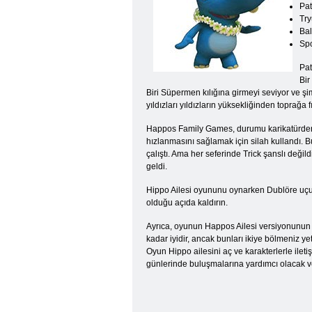
Pat
Tr
Bal
Spo
Pat
Bir
Biri Süpermen kılığına girmeyi seviyor ve şi
yıldızları yıldızların yüksekliğinden toprağa f
Happos Family Games, durumu karikatürden k
hızlanmasını sağlamak için silah kullandı. B
çalıştı. Ama her seferinde Trick şanslı değil
geldi.
Hippo Ailesi oyununu oynarken Dublöre uçuşu
olduğu açıda kaldırın.
Ayrıca, oyunun Happos Ailesi versiyonunun da
kadar iyidir, ancak bunları ikiye bölmeniz 
Oyun Hippo ailesini aç ve karakterlerle iletiş
günlerinde buluşmalarına yardımcı olacak ve