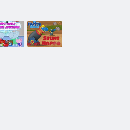
ippo Ailesi
Havaalanı
Happos ailesi
Macerası
Stunt Happo