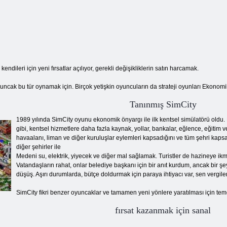
ileri için yeni fırsatlar açılıyor, gerekli değişikliklerin satın harcamak.
yuncak bu tür oynamak için. Birçok yetişkin oyuncuların da strateji oyunları Ekonomik
Tanınmış SimCity
1989 yılında SimCity oyunu ekonomik önyargı ile ilk kentsel simülatörü oldu.
gibi, kentsel hizmetlere daha fazla kaynak, yollar, bankalar, eğlence, eğitim ve 
havaalanı, liman ve diğer kuruluşlar eylemleri kapsadığını ve tüm şehri kaps
diğer şehirler ile
Medeni su, elektrik, yiyecek ve diğer mal sağlamak. Turistler de hazineye ikma
Vatandaşların rahat, onlar belediye başkanı için bir anıt kurdum, ancak bir şe
düşüş. Aşırı durumlarda, bütçe doldurmak için paraya ihtiyacı var, sen vergile
SimCity fikri benzer oyuncaklar ve tamamen yeni yönlere yaratılması için te
fırsat kazanmak için sanal