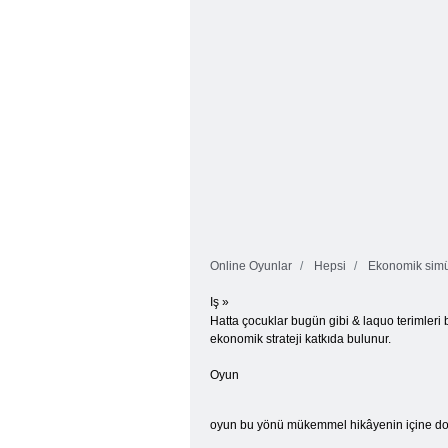
Online Oyunlar
Hepsi
Ekonomik simü
Iş »
Hatta çocuklar bugün gibi & laquo terimleri b
ekonomik strateji katkıda bulunur.
Oyun
oyun bu yönü mükemmel hikâyenin içine dok