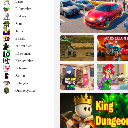
3 maç
Bulmacalar
Sudoku
Zuma
Cevher Fırtınası
Tetris
Bilardo
3D oyunları
IO oyunları
Kart oyunları
Solitaire
Satranç
Üs savunma
Araba Bayisi
Mars Kolonisi
Balıkçılık
Online oyunlar
Alternatif Kızlar
Tıklayıcıyla
Denizkızı Kahve
Çıkıyor
Dükkanı