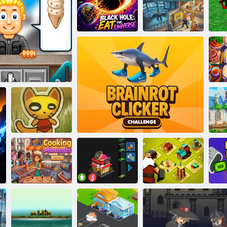
Konteyner Açık
Artırması
Hapishane
Kara Delik:
Mimarı: Cage
Evreni Yiyin
Krallık Rush
Break Tycoon
İ
Kağıt El
Sanatları
emalı Buz
Savaşları
Ai
Milyarder olmak
Pişirme Anları
istiyorum 2
Brainrot Tıklama Yarışması
Şehir kurma
P