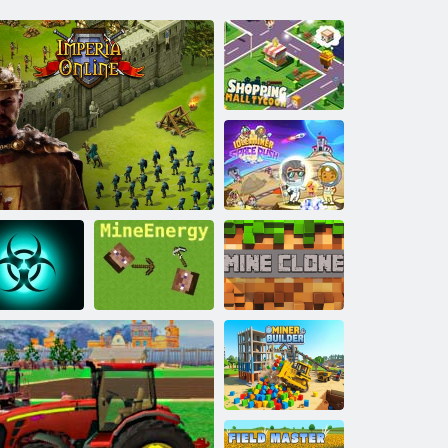
Alışveriş
Merkezi Tycoon
Boşta Madenci
Uzay Rush
Salgın
Simülatörü
Imperia Online
Mayın
Maden Klonu 4