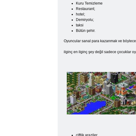
Kuru Temizleme
Restaurant;
hotel;
Demiryolu;
taksi
Bütün şehir.
Oyuncular sanal para kazanmak ve böylece kend
ilginç en ilginç şey değil sadece çocuklar o
çiftlik araziler.