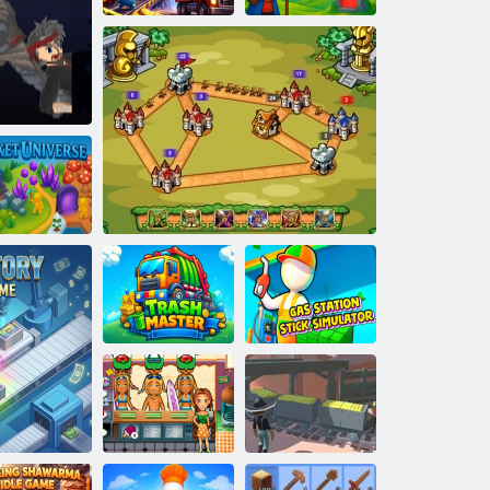
Idle Magic
Canavar
Academy
Fabrikası Kralı
Silah Baronu
Tycoon
Cep evreni
Benzin
İstasyonu
Çubuk
Çöp Ustası
Kraliyet Şövalyesi
Simülatörü