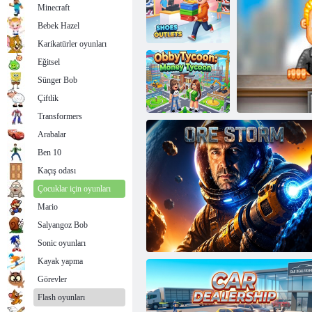
Minecraft
Bebek Hazel
Karikatürler oyunları
Eğitsel
Sünger Bob
Ayakkabı
Mağazaları
Zımpara taşı
Çiftlik
Transformers
Arabalar
Ben 10
ObbyTycoon:
Para Kralı
Kaçış odası
Çocuklar için oyunları
Mario
Salyangoz Bob
Kr
Sonic oyunları
Kayak yapma
Görevler
Flash oyunları