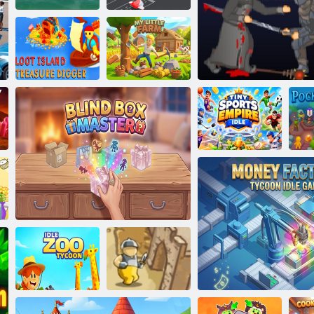
İmparatorluğu
ada
Havaalanı vızıltı
Yağma Adası-
Benim Küçük
Hazine Kazıcı
Çiftliğim
Minik Spor
İmparatorluğu
Boşta
Feodalizm 3