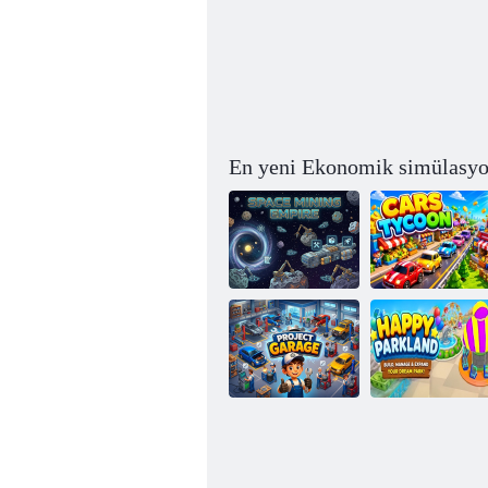
En yeni Ekonomik simülasyo
Uzay
Madenciliği
İmparatorluğu
Araba Kralı
Mutlu Park
Proje Garajı
Alanı