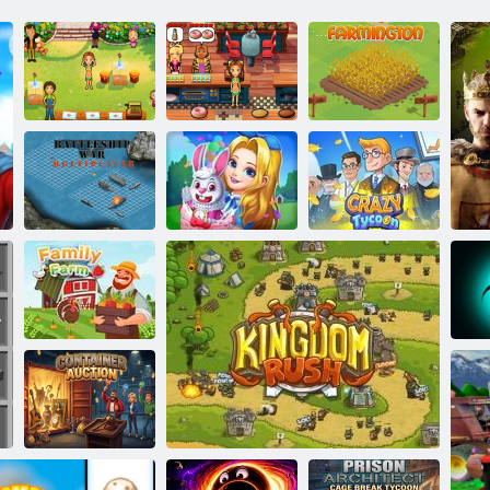
Lezzetli
Lezzetli
Emily'nin Home
Emily'nin Yeni
Sweet Home
Bir Başlangıç
Farmington
Savaş gemisi
savaş çok
Rüyaları
oyunculu
Birleştir
Çılgın İş Adamı
Aile çiftliği