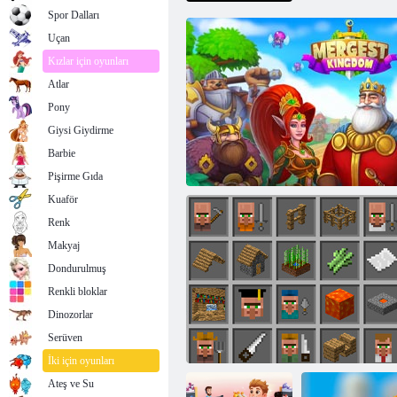
Spor Dalları
Uçan
Kızlar için oyunları
Atlar
Pony
Giysi Giydirme
Barbie
Pişirme Gıda
Kuaför
Renk
Makyaj
Dondurulmuş
Renkli bloklar
Dinozorlar
Serüven
En İyisi Krallık
İki için oyunları
Ateş ve Su