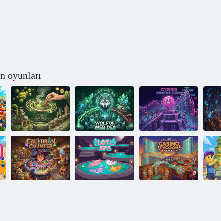
n oyunları
Matcha Çırpma
Web DEX'in
Siber Devre
M
Çemberi
Kurt'u
Parası
Kumarhane
Kazan Sayacı
Lotl Spa
Kralı