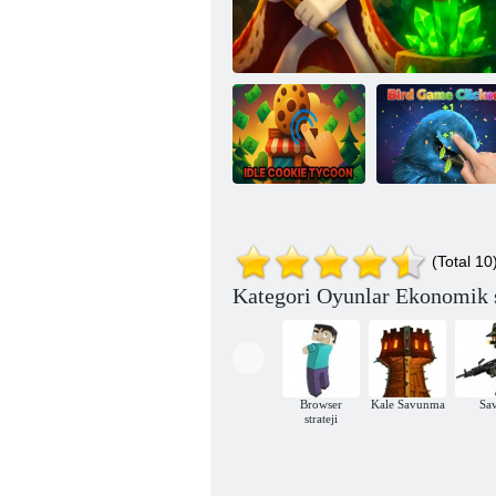
Boşta Kurabiye
Kuş Oyunu
(Total 10
Kralı
Kral Zindanı
Tıklayıcısı
Kategori Oyunlar Ekonomik 
Browser
Kale Savunma
Sa
strateji