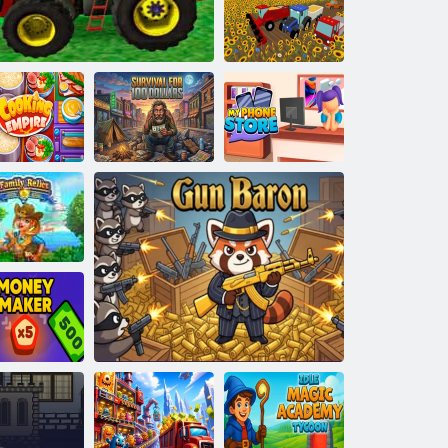
Madenci
İnşaatçısı
Saha Ustası
Yemek
100 dolara
Telefon
mparatorluğu
Traktör Çiftçiliği 2018
hayatta kalma
Mağazam
le Kalıntıları
ara üreticisi