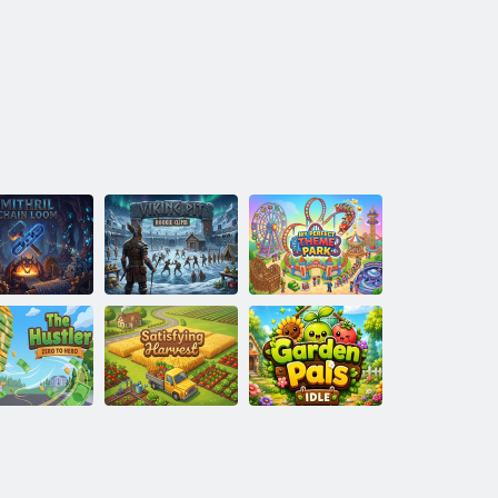
Viking Çukuru:
ithril Zincir
Çaylak
Mükemmel
Tezgahı
Tırmanışı
Tema Parkım
Tatmin Edici
Bahçe Dostları
Dolandırıcı
Hasat
BOŞTA