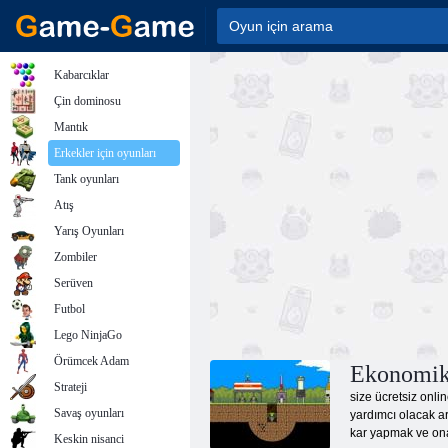
Kabarcıklar
Çin dominosu
Mantık
Erkekler için oyunları
Tank oyunları
Atış
Yarış Oyunları
Zombiler
Serüven
Futbol
Lego NinjaGo
Örümcek Adam
Ekonomik 
Strateji
size ücretsiz onli
Savaş oyunları
yardımcı olacak ar
kar yapmak ve ona 
Keskin nisanci