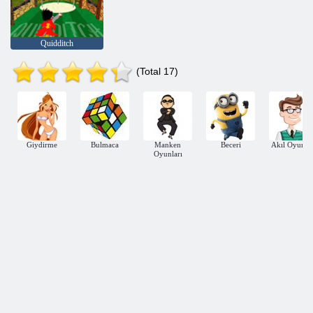
Quidditch
(Total 17)
Giydirme
Bulmaca
Manken
Beceri
Akıl Oyunlar
Oyunları