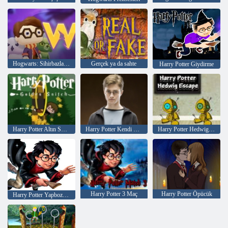
Hogwarts: Sihirbazlar Savaşı
Gerçek ya da sahte
Harry Potter Giydirme
Harry Potter Altın Snitch
Harry Potter Kendi Sihirbaz Yap
Harry Potter Hedwig'den Kaçış
Harry Potter 3 Maç
Harry Potter Öpücük
Harry Potter Yapboz Koleksiyonu