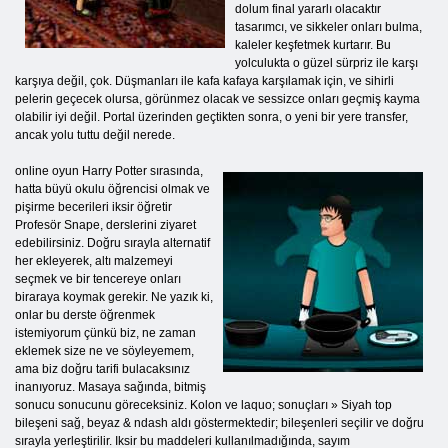
dolum final yararlı olacaktır
tasarımcı, ve sikkeler onları bulma,
kaleler keşfetmek kurtarır. Bu
yolculukta o güzel sürpriz ile karşı
karşıya değil, çok. Düşmanları ile kafa kafaya karşılamak için, ve sihirli
pelerin geçecek olursa, görünmez olacak ve sessizce onları geçmiş kayma
olabilir iyi değil. Portal üzerinden geçtikten sonra, o yeni bir yere transfer,
ancak yolu tuttu değil nerede.
online oyun Harry Potter sırasında,
hatta büyü okulu öğrencisi olmak ve
pişirme becerileri iksir öğretir
Profesör Snape, derslerini ziyaret
edebilirsiniz. Doğru sırayla alternatif
her ekleyerek, altı malzemeyi
seçmek ve bir tencereye onları
biraraya koymak gerekir. Ne yazık ki,
onlar bu derste öğrenmek
istemiyorum çünkü biz, ne zaman
eklemek size ne ve söyleyemem,
ama biz doğru tarifi bulacaksınız
inanıyoruz. Masaya sağında, bitmiş
sonucu sonucunu göreceksiniz. Kolon ve laquo; sonuçları » Siyah top
bileşeni sağ, beyaz & ndash aldı göstermektedir; bileşenleri seçilir ve doğru
sırayla yerleştirilir. Iksir bu maddeleri kullanılmadığında, sayım