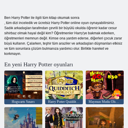
Ben Harry Potter ile ilgili tüm kitap okumak sonra
, tüm dizi inceledik ve ücretsiz Harry Potter online oyun oynayabilirsiniz.
Sadık arkadaşları tarafından çevrili bir büyülü okulda öğrenir kadar cesur
sihirbaz olmak hayal değil kim? Öğretmenler Harry'ye bakmak ederken,
öğretmenleri memnun değil. Kimse ona yardım ederse, diğerleri çocuk zarar
büyü kullanın. Çalarken, teşhir tüm araziler ve arkadaşları düşmanları etkisiz
ve tüm sorunlara çözüm bulmanıza yardımcı olur. Birlikte hareket ve
korkmayın.
En yeni Harry Potter oyunları
Hogwarts Sınavı
Harry Potter Quidditch Dünya Kupası
Maymun Mutlu Olsun Sahnesi 830