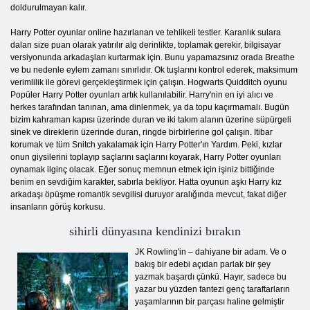
doldurulmayan kalır.
Harry Potter oyunlar online hazırlanan ve tehlikeli testler. Karanlık sulara
dalan size puan olarak yatırılır alg derinlikte, toplamak gerekir, bilgisayar
versiyonunda arkadaşları kurtarmak için. Bunu yapamazsınız orada Breathe
ve bu nedenle eylem zamanı sınırlıdır. Ok tuşlarını kontrol ederek, maksimum
verimlilik ile görevi gerçekleştirmek için çalışın. Hogwarts Quidditch oyunu
Popüler Harry Potter oyunları artık kullanılabilir. Harry'nin en iyi alıcı ve
herkes tarafından tanınan, ama dinlenmek, ya da topu kaçırmamalı. Bugün
bizim kahraman kapısı üzerinde duran ve iki takım alanın üzerine süpürgeli
sinek ve direklerin üzerinde duran, ringde birbirlerine gol çalışın. Itibar
korumak ve tüm Snitch yakalamak için Harry Potter'ın Yardım. Peki, kızlar
onun giysilerini toplayıp saçlarını saçlarını koyarak, Harry Potter oyunları
oynamak ilginç olacak. Eğer sonuç memnun etmek için işiniz bittiğinde
benim en sevdiğim karakter, sabırla bekliyor. Hatta oyunun aşkı Harry kız
arkadaşı öpüşme romantik sevgilisi duruyor aralığında mevcut, fakat diğer
insanların görüş korkusu.
sihirli dünyasına kendinizi bırakın
JK Rowling'in – dahiyane bir adam. Ve o
bakış bir edebi açıdan parlak bir şey
yazmak başardı çünkü. Hayır, sadece bu
yazar bu yüzden fantezi genç taraftarların
yaşamlarının bir parçası haline gelmiştir