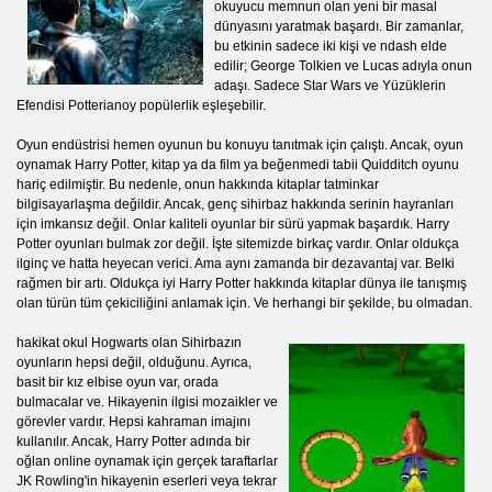
okuyucu memnun olan yeni bir masal
dünyasını yaratmak başardı. Bir zamanlar,
bu etkinin sadece iki kişi ve ndash elde
edilir; George Tolkien ve Lucas adıyla onun
adaşı. Sadece Star Wars ve Yüzüklerin
Efendisi Potterianoy popülerlik eşleşebilir.
Oyun endüstrisi hemen oyunun bu konuyu tanıtmak için çalıştı. Ancak, oyun
oynamak Harry Potter, kitap ya da film ya beğenmedi tabii Quidditch oyunu
hariç edilmiştir. Bu nedenle, onun hakkında kitaplar tatminkar
bilgisayarlaşma değildir. Ancak, genç sihirbaz hakkında serinin hayranları
için imkansız değil. Onlar kaliteli oyunlar bir sürü yapmak başardık. Harry
Potter oyunları bulmak zor değil. İşte sitemizde birkaç vardır. Onlar oldukça
ilginç ve hatta heyecan verici. Ama aynı zamanda bir dezavantaj var. Belki
rağmen bir artı. Oldukça iyi Harry Potter hakkında kitaplar dünya ile tanışmış
olan türün tüm çekiciliğini anlamak için. Ve herhangi bir şekilde, bu olmadan.
hakikat okul Hogwarts olan Sihirbazın
oyunların hepsi değil, olduğunu. Ayrıca,
basit bir kız elbise oyun var, orada
bulmacalar ve. Hikayenin ilgisi mozaikler ve
görevler vardır. Hepsi kahraman imajını
kullanılır. Ancak, Harry Potter adında bir
oğlan online oynamak için gerçek taraftarlar
JK Rowling'in hikayenin eserleri veya tekrar