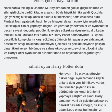
erkek çocuk hayatta kim
Nasıl harika tek İngiliz Joanne Murray sıradan bir çocuk, güçlü sihirbaz ve
sihir gizli okulu girdiği kitabın arsa için böyle büyük bir fikir geldi. Çocuklar
için yazılmış bir kitap, ansızın okunur bir bestseller, hatta eski nesil oldu.
Fantezi Joan aşağıdaki hacimlerde hikayeyi devam etmek için yeterli oldu.
Fikir kitaplar filmler yapmaya başladı ve yazarlar, yönetmenler ve oyuncuların
beceri sayesinde, onlar popülerlik ve gişe yüksek seviyesine işgal o kadar
tehlikeli oldu. Mutlaka fark olarak biz Harry Potter bahsediyoruz. Bu çocuk
deceitfully komplolarını karşı sökülmüş ölümcül bir savaşta yer aldı, ancak
dostluk ve sevgi hakkında unutmayın. Çok hızlı bir şekilde olayların gelişimi
dinamikleri ve son bölümde ve sahne okuyucu ve izleyicinin dikkatini tutar.
Ve Harry Potter oyun sunan biz onlar daha az heyecan verici görünüyor
umuyoruz.
sihirli oyun Harry Potter dolu
Her oyun – Bu olaylar, görevler,
riskler değil, aynı zamanda keyifli
anlarla dolu yeni bir hikaye vardır.
Geliştiriciler şeylerin kişisel
görünümünde kendi ürünlerini
yapmaya çalıştım ve şimdi Harry
tamamen yeni bir şekilde bakmak ve
hareket başladı. Örneğin, bir küçük
adam Lego olma, bu hesabınızı