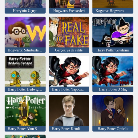
Harry'nin Uçuşu
Hogwarts Prensesleri
Kogama: Hogwarts Sihirli Maceraları
Hogwarts: Sihirbazlar Savaşı
Gerçek ya da sahte
Harry Potter Giydirme
Harry Potter Hedwig'den Kaçış
Harry Potter Yapboz Koleksiyonu
Harry Potter 3 Maç
Harry Potter Altın Snitch
Harry Potter Kendi Sihirbaz Yap
Harry Potter Öpücük