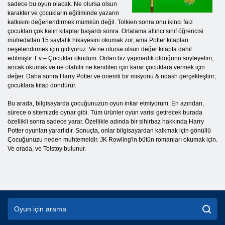
sadece bu oyun olacak. Ne olursa olsun
karakter ve çocukların eğitiminde yazarın
katkısını değerlendirmek mümkün değil. Tolkien sonra onu ikinci faiz
çocukları çok kalın kitaplar başardı sonra. Ortalama altıncı sınıf öğrencisi
müfredattan 15 sayfalık hikayesini okumak zor, ama Potter kitapları
neşelendirmek için gidiyoruz. Ve ne olursa olsun değer kitapta dahil
edilmiştir. Ev – Çocuklar okudum. Onları biz yapmadık olduğunu söyleyelim,
ancak okumak ve ne olabilir ne kendileri için karar çocuklara vermek için
değer. Daha sonra Harry Potter ve önemli bir misyonu & ndash gerçekleştirir;
çocuklara kitap döndürür.
Bu arada, bilgisayarda çocuğunuzun oyun inkar etmiyorum. En azından,
sürece o sitemizde oynar gibi. Tüm ürünler oyun varisi getirecek burada
özellikli sonra sadece yarar. Özellikle adında bir sihirbaz hakkında Harry
Potter oyunları yararlıdır. Sonuçta, onlar bilgisayardan kalkmak için gönüllü
Çocuğunuzu neden muhtemeldir. JK Rowling'in bütün romanları okumak için.
Ve orada, ve Tolstoy bulunur.