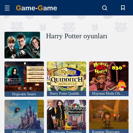
Harry Potter oyunları
Harry Potter Quidditch Dünya Kupası
Maymun Mutlu Olsun Sahnesi 830
Hogwarts Sınavı
Harry'nin Uçuşu
Kogama: Hogwarts Sihirli Maceraları
Hogwarts Prensesleri