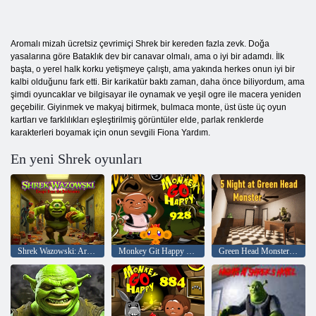
Aromalı mizah ücretsiz çevrimiçi Shrek bir kereden fazla zevk. Doğa
yasalarına göre Bataklık dev bir canavar olmalı, ama o iyi bir adamdı. İlk
başta, o yerel halk korku yetişmeye çalıştı, ama yakında herkes onun iyi bir
kalbi olduğunu fark etti. Bir karikatür baktı zaman, daha önce biliyordum, ama
şimdi oyuncaklar ve bilgisayar ile oynamak ve yeşil ogre ile macera yeniden
geçebilir. Giyinmek ve makyaj bitirmek, bulmaca monte, üst üste üç oyun
kartları ve farklılıkları eşleştirilmiş görüntüler elde, parlak renklerde
karakterleri boyamak için onun sevgili Fiona Yardım.
En yeni Shrek oyunları
Shrek Wazowski: Arka odalardan kaçış
Monkey Git Happy 928
Green Head Monster'da 5 Gece