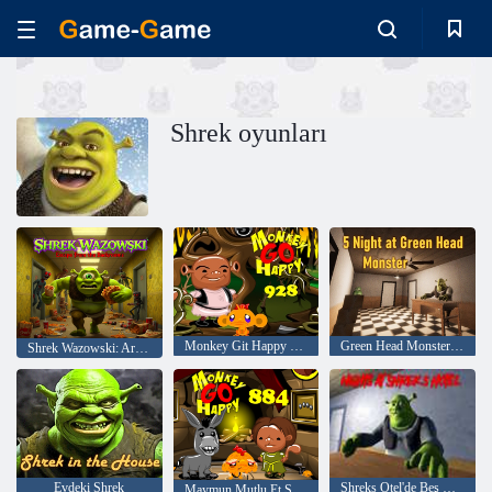
Shrek oyunları
Monkey Git Happy 928
Green Head Monster'da 5 Gece
Shrek Wazowski: Arka odalardan kaçış
Evdeki Shrek
Shreks Otel'de Beş Gece
Maymun Mutlu Et Sahnesi 884