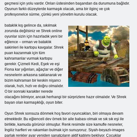
geçmesi için yolu vardır. Onları üstesinden başarıdan da durumuna bağlıdır.
Oyunun farklı düzeylerde karmaşık olacak, ama bir ilginç ve çok
profesyonelce sürme, çünkü yeni yönetim kurulu olacak.
bataklık kış gelince
da, sıkılmak
zorunda değilsiniz ve Shrek online
oyunlar sizin için hazırladık yeni bir
eğlence – orman ve bataklık
sakinleri ile kartopu kavgalar. Shrek
puan kazanmak için tüm
kahramanlar vurmak kartopu
gerekir. Çizmeli Kedi, Eşek ve eşi
Fiona kar yığınları, ağaçlar ve diğer
nesnelerin arkasına saklanarak ve
bizim kahraman bir keskin nişancı
olarak, hızlı, hızlı ve doğru olmalıdır.
O bir sonraki karakter nerede
olacağını bilmiyor, ancak herhangi bir sürprizlere hazır olmalıdır. Ve Shrek
bayan olan karmaşıklığı, oyun biter.
Oyun Shrek sonsuza dönmek hoş favori oyuncakları, biri olmaya devam
etmektedir. Bu eğlenceli dev örnek bir aile babası olmak ve sık sık eşi ile
birlikte, kamuda görünür olmuştur. Renk resimde size kamufle nesneler,
İngiliz harfleri ve rakamları bulmak için sunuyoruz. Siyah-beyazlı-images
parlak renkler ayar yeniden sanatçıların aktif katılımı bekliyor. Çocuklar