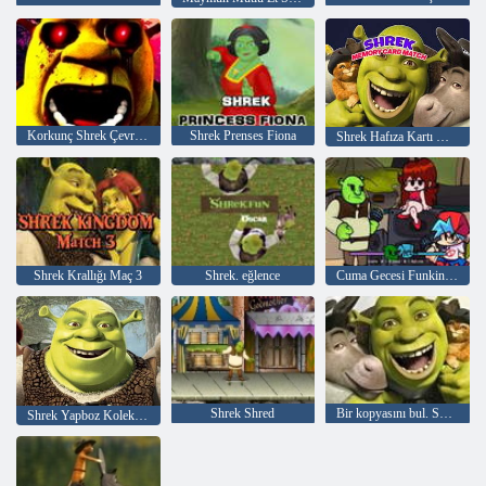
Korkunç Shrek Çevrimiçi
Shrek Prenses Fiona
Shrek Hafıza Kartı Maçı
Shrek Krallığı Maç 3
Shrek. eğlence
Cuma Gecesi Funkin vs Shrek
Shrek Shred
Bir kopyasını bul. Shrek
Shrek Yapboz Koleksiyonu