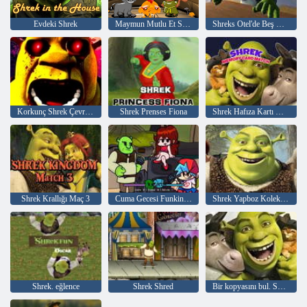
Evdeki Shrek
Maymun Mutlu Et Sahnesi 884
Shreks Otel'de Beş Gece
Korkunç Shrek Çevrimiçi
Shrek Prenses Fiona
Shrek Hafıza Kartı Maçı
Shrek Krallığı Maç 3
Cuma Gecesi Funkin vs Shrek
Shrek Yapboz Koleksiyonu
Shrek. eğlence
Shrek Shred
Bir kopyasını bul. Shrek