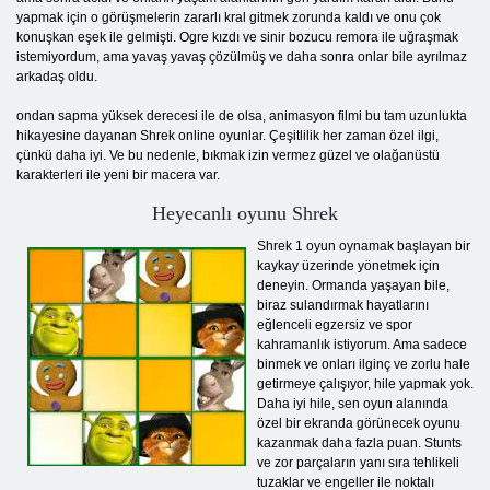
yapmak için o görüşmelerin zararlı kral gitmek zorunda kaldı ve onu çok
konuşkan eşek ile gelmişti. Ogre kızdı ve sinir bozucu remora ile uğraşmak
istemiyordum, ama yavaş yavaş çözülmüş ve daha sonra onlar bile ayrılmaz
arkadaş oldu.
ondan sapma yüksek derecesi ile de olsa, animasyon filmi bu tam uzunlukta
hikayesine dayanan Shrek online oyunlar. Çeşitlilik her zaman özel ilgi,
çünkü daha iyi. Ve bu nedenle, bıkmak izin vermez güzel ve olağanüstü
karakterleri ile yeni bir macera var.
Heyecanlı oyunu Shrek
Shrek 1 oyun oynamak başlayan bir
kaykay üzerinde yönetmek için
deneyin. Ormanda yaşayan bile,
biraz sulandırmak hayatlarını
eğlenceli egzersiz ve spor
kahramanlık istiyorum. Ama sadece
binmek ve onları ilginç ve zorlu hale
getirmeye çalışıyor, hile yapmak yok.
Daha iyi hile, sen oyun alanında
özel bir ekranda görünecek oyunu
kazanmak daha fazla puan. Stunts
ve zor parçaların yanı sıra tehlikeli
tuzaklar ve engeller ile noktalı