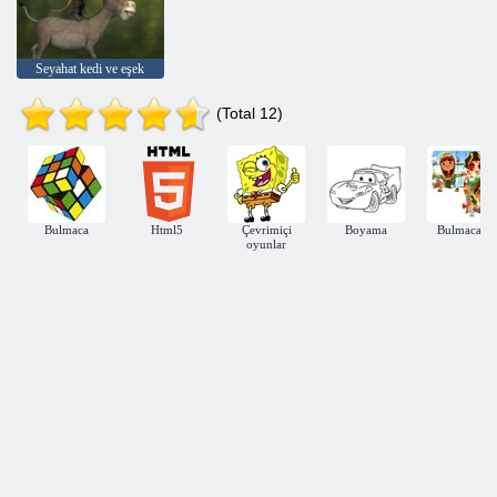
Seyahat kedi ve eşek
(Total 12)
Bulmaca
Html5
Çevrimiçi
Boyama
Bulmacalar
oyunlar