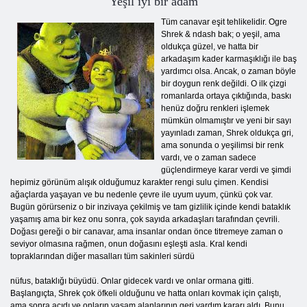
Yeşil iyi bir adam
Tüm canavar eşit tehlikelidir. Ogre
Shrek & ndash bak; o yeşil, ama
oldukça güzel, ve hatta bir
arkadaşım kader karmaşıklığı ile baş
yardımcı olsa. Ancak, o zaman böyle
bir doygun renk değildi. O ilk çizgi
romanlarda ortaya çıktığında, baskı
henüz doğru renkleri işlemek
mümkün olmamıştır ve yeni bir sayı
yayınladı zaman, Shrek oldukça gri,
ama sonunda o yeşilimsi bir renk
vardı, ve o zaman sadece
güçlendirmeye karar verdi ve şimdi
hepimiz görünüm alışık olduğumuz karakter rengi sulu çimen. Kendisi
ağaçlarda yaşayan ve bu nedenle çevre ile uyum uyum, çünkü çok var.
Bugün görürseniz o bir inzivaya çekilmiş ve tam gizlilik içinde kendi bataklık
yaşamış ama bir kez onu sonra, çok sayıda arkadaşları tarafından çevrili.
Doğası gereği o bir canavar, ama insanlar ondan önce titremeye zaman o
seviyor olmasına rağmen, onun doğasını eşleşti asla. Kral kendi
topraklarından diğer masalları tüm sakinleri sürdü
nüfus, bataklığı büyüdü. Onlar gidecek vardı ve onlar ormana gitti.
Başlangıçta, Shrek çok öfkeli olduğunu ve hatta onları kovmak için çalıştı,
ama sonra acıdı ve onların yaşam alanlarının geri yardım kararı aldı. Bunu