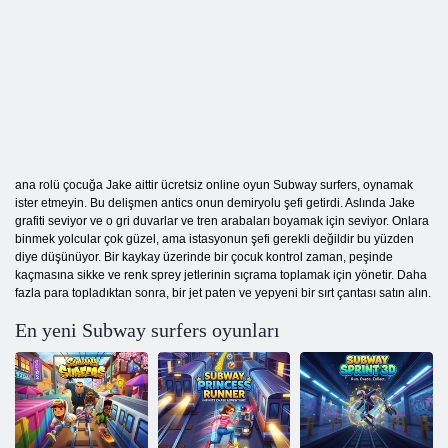
ana rolü çocuğa Jake aittir ücretsiz online oyun Subway surfers, oynamak
ister etmeyin. Bu delişmen antics onun demiryolu şefi getirdi. Aslında Jake
grafiti seviyor ve o gri duvarlar ve tren arabaları boyamak için seviyor. Onlara
binmek yolcular çok güzel, ama istasyonun şefi gerekli değildir bu yüzden
diye düşünüyor. Bir kaykay üzerinde bir çocuk kontrol zaman, peşinde
kaçmasına sikke ve renk sprey jetlerinin sıçrama toplamak için yönetir. Daha
fazla para topladıktan sonra, bir jet paten ve yepyeni bir sırt çantası satın alın.
En yeni Subway surfers oyunları