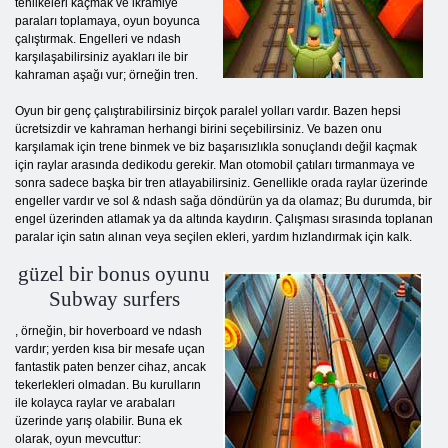
tehlikeleri kaçmak ve ikramiye
paraları toplamaya, oyun boyunca
çalıştırmak. Engelleri ve ndash
karşılaşabilirsiniz ayakları ile bir
kahraman aşağı vur; örneğin tren.
Oyun bir genç çalıştırabilirsiniz birçok paralel yolları vardır. Bazen hepsi
ücretsizdir ve kahraman herhangi birini seçebilirsiniz. Ve bazen onu
karşılamak için trene binmek ve biz başarısızlıkla sonuçlandı değil kaçmak
için raylar arasında dedikodu gerekir. Man otomobil çatıları tırmanmaya ve
sonra sadece başka bir tren atlayabilirsiniz. Genellikle orada raylar üzerinde
engeller vardır ve sol & ndash sağa döndürün ya da olamaz; Bu durumda, bir
engel üzerinden atlamak ya da altında kaydırın. Çalışması sırasında toplanan
paralar için satın alınan veya seçilen ekleri, yardım hızlandırmak için kalk.
güzel bir bonus oyunu
Subway surfers
, örneğin, bir hoverboard ve ndash
vardır; yerden kısa bir mesafe uçan
fantastik paten benzer cihaz, ancak
tekerlekleri olmadan. Bu kurulların
ile kolayca raylar ve arabaları
üzerinde yarış olabilir. Buna ek
olarak, oyun mevcuttur: