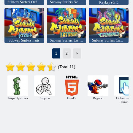
Subway Surfers Oxford
Subway Surfers New York
Kaykay sörfü
Subway Surfers Paris
Subway Surfers Las Vegas
Subway Surfers Cambridge
1
2
>
(Total 11)
Koşu Oyunları
Koşucu
Html5
Begalki
Dokunmati
ekran