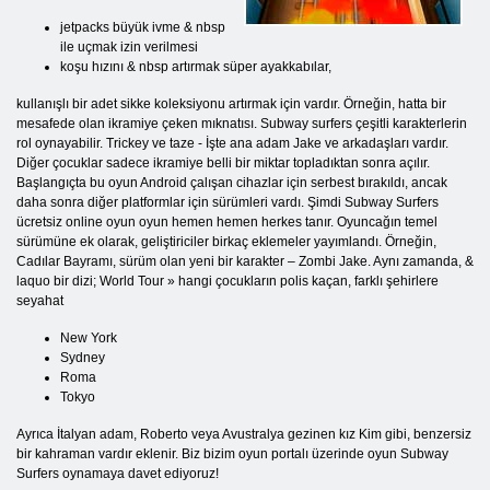
jetpacks büyük ivme & nbsp
ile uçmak izin verilmesi
koşu hızını & nbsp artırmak süper ayakkabılar,
kullanışlı bir adet sikke koleksiyonu artırmak için vardır. Örneğin, hatta bir
mesafede olan ikramiye çeken mıknatısı. Subway surfers çeşitli karakterlerin
rol oynayabilir. Trickey ve taze - İşte ana adam Jake ve arkadaşları vardır.
Diğer çocuklar sadece ikramiye belli bir miktar topladıktan sonra açılır.
Başlangıçta bu oyun Android çalışan cihazlar için serbest bırakıldı, ancak
daha sonra diğer platformlar için sürümleri vardı. Şimdi Subway Surfers
ücretsiz online oyun oyun hemen hemen herkes tanır. Oyuncağın temel
sürümüne ek olarak, geliştiriciler birkaç eklemeler yayımlandı. Örneğin,
Cadılar Bayramı, sürüm olan yeni bir karakter – Zombi Jake. Aynı zamanda, &
laquo bir dizi; World Tour » hangi çocukların polis kaçan, farklı şehirlere
seyahat
New York
Sydney
Roma
Tokyo
Ayrıca İtalyan adam, Roberto veya Avustralya gezinen kız Kim gibi, benzersiz
bir kahraman vardır eklenir. Biz bizim oyun portalı üzerinde oyun Subway
Surfers oynamaya davet ediyoruz!