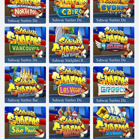
Subway Surfers Dünya Turu Kahire
Subway Surfers Dünya Turu Sidney
Subway Surfers Dünya Turu Kuzey Kutbu
Subway Surfers Dünya Turu Vancouver
Subway Surfers Dünya Turu Atlanta
Subway Sörfçüleri Bangkok
Subway Surfers Barselona
Subway Surfers Dünya Turu: Las Vegas
Subway Surfers Dünya turu Yunanistan