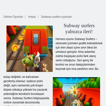
Online Oyunlar
Hepsi
Subway surfers oyunları
Subway surfers
yalnızca ileri!
Heroes oyunu Subway Surfers –
otomobil çizimleri grafiti indirebilmek
için tren depo içine sınır ötesi bir
umutsuz gençler. Ama adamlar
zulmü başlayan polis fark utanç
verici olduğunu. Sen genç bir
kontrol ve onun takipçilerinden
kaçmak için ona yardımcı olur. Bu
kolay değildir, ve kahraman
gecikmiş olamaz: sadece polis
değil, aynı zamanda çok kızgın
köpek oldukça yüksek hız yazarak
yeteneğine kendisini kovalayan
sonra. Subway Surfers bilgisayarda
online oynamak durumunda