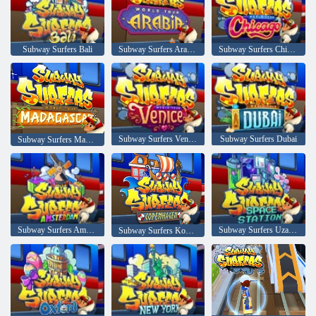
Subway Surfers Bali
Subway Surfers Arabistan
Subway Surfers Chicago
Subway Surfers Venedik
Subway Surfers Dubai
Subway Surfers Madagaskar
Subway Surfers Amsterdam
Subway Surfers Uzay İstasyonu
Subway Surfers Kopenhag