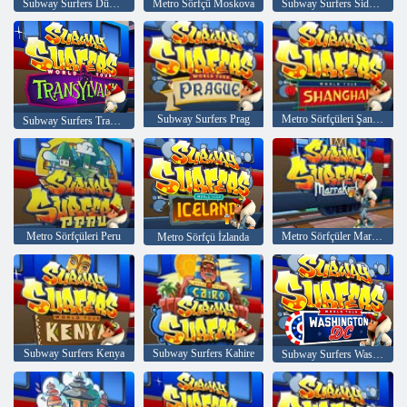
Subway Surfers Dünya turu Sao Paulo
Metro Sörfçü Moskova
Subway Surfers Sidney
Subway Surfers Prag
Metro Sörfçüleri Şanghay
Subway Surfers Transilvanya
Metro Sörfçüleri Peru
Metro Sörfçüler Marakeş
Metro Sörfçü İzlanda
Subway Surfers Kenya
Subway Surfers Kahire
Subway Surfers Washington