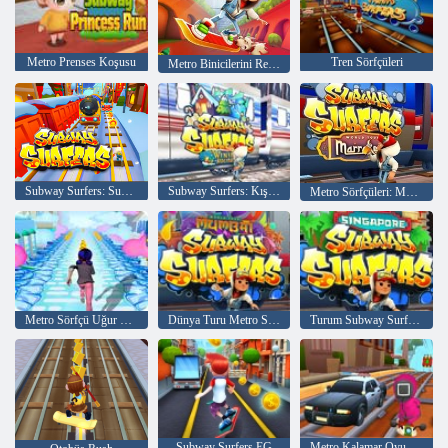
Metro Prenses Koşusu
Tren Sörfçüleri
Metro Binicilerini Renklendirelim
Subway Surfers: Subway City Xmas
Subway Surfers: Kış Tatili
Metro Sörfçüleri: Marakeş
Metro Sörfçü Uğur Böceği Koşucusu
Dünya Turu Metro Sörfçüleri Mumbai
Turum Subway Surfers Singapur
Subway Surfers EG
Metro Kalamar Oyunu 3D - Subway Runner