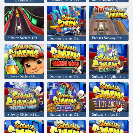
Otobüs Rush
Subway Surfers: Orleans Cadılar Bayramı
Prenses Subway Surfers Koşucusu
Subway Surfers Dünya Turu: Houston
Subway Surfers Dünya Turu New York
Subway Surfers Dünya Turu Hong Kong
Subway Sörfçüleri Edinburgh
Subway Sörfçüleri Little Rock
Subway Surfers Dünya Turu Meksika
Subway Surfers Dünya Turu Los Angeles