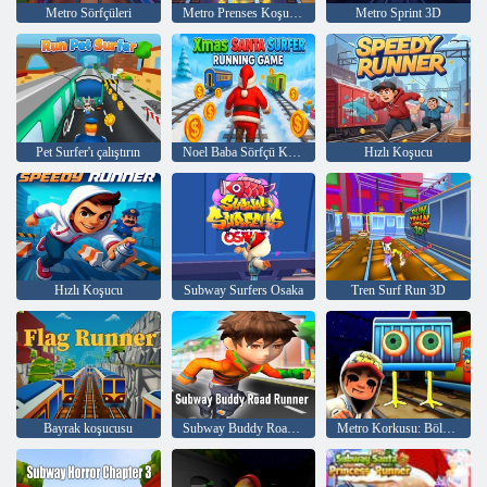
Metro Sörfçüleri
Metro Prenses Koşucusu
Metro Sprint 3D
Pet Surfer'ı çalıştırın
Noel Baba Sörfçü Koşu Oyunu
Hızlı Koşucu
Hızlı Koşucu
Subway Surfers Osaka
Tren Surf Run 3D
Bayrak koşucusu
Subway Buddy Road Runner
Metro Korkusu: Bölüm 1