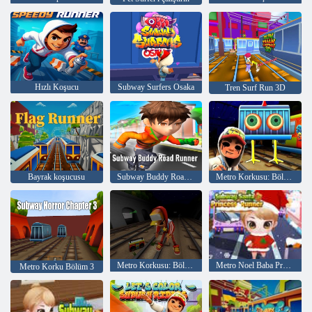
Hızlı Koşucu
Subway Surfers Osaka
Tren Surf Run 3D
Bayrak koşucusu
Subway Buddy Road Runner
Metro Korkusu: Bölüm 1
Metro Korkusu: Bölüm 2
Metro Noel Baba Prenses Koşucusu
Metro Korku Bölüm 3