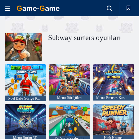
Subway surfers oyunları
Metro Sörfçüleri
Metro Prenses Koşucusu
Noel Baba Sörfçü Koşu Oyunu
Metro Sprint 3D
Hızlı Koşucu
Pet Surfer'ı çalıştırın