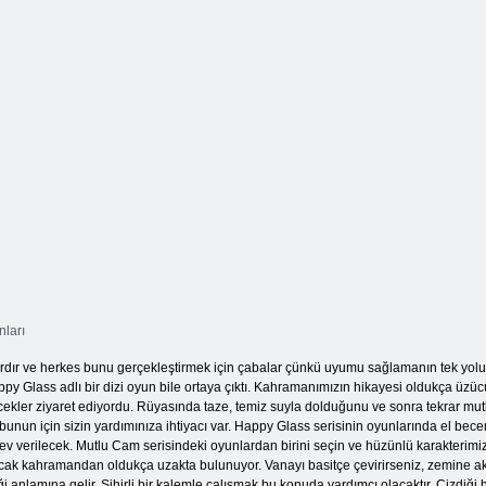
Mutlu Dolu
Mutlu Dolu
Bardak Doldur
Bardak 5
Bardak 4
nları
r ve herkes bunu gerçekleştirmek için çabalar çünkü uyumu sağlamanın tek yolu bud
py Glass adlı bir dizi oyun bile ortaya çıktı. Kahramanımızın hikayesi oldukça üzüc
er ziyaret ediyordu. Rüyasında taze, temiz suyla dolduğunu ve sonra tekrar mutlu ola
unun için sizin yardımınıza ihtiyacı var. Happy Glass serisinin oyunlarında el bec
örev verilecek. Mutlu Cam serisindeki oyunlardan birini seçin ve hüzünlü karakterimiz
, ancak kahramandan oldukça uzakta bulunuyor. Vanayı basitçe çevirirseniz, zemine ak
anlamına gelir. Sihirli bir kalemle çalışmak bu konuda yardımcı olacaktır. Çizdiği he