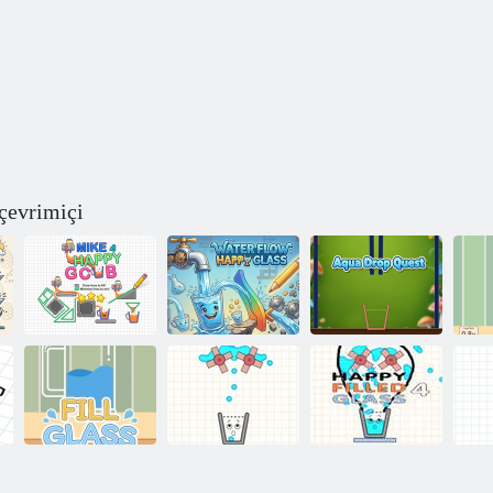
çevrimiçi
Mike ve Mutlu
Su Akışı Mutlu
Su Damlası
Bardak
Bardak
Görevi
Ca