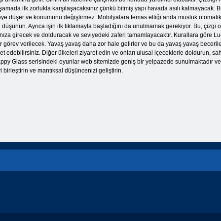
amada ilk zorlukla karşılaşacaksınız çünkü bitmiş yapı havada asılı kalmayacak.
eye düşer ve konumunu değiştirmez. Mobilyalara temas ettiği anda musluk otomatik ol
düşünün. Ayrıca işin ilk tıklamayla başladığını da unutmamak gerekiyor. Bu, çizgi 
za girecek ve dolduracak ve seviyedeki zaferi tamamlayacaktır. Kurallara göre Lucky
 görev verilecek. Yavaş yavaş daha zor hale gelirler ve bu da yavaş yavaş becerilerin
ret edebilirsiniz. Diğer ülkeleri ziyaret edin ve onları ulusal içeceklerle doldurun, sa
r. Happy Glass serisindeki oyunlar web sitemizde geniş bir yelpazede sunulmaktadır ve
birleştirin ve mantıksal düşüncenizi geliştirin.