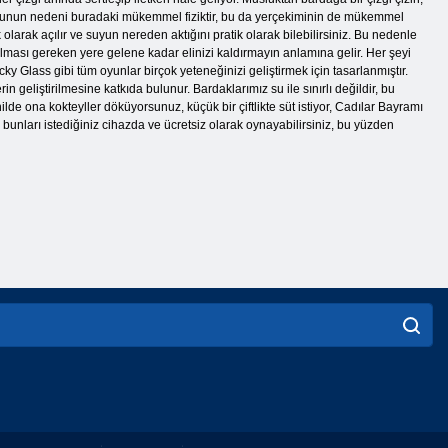
 Bunun nedeni buradaki mükemmel fiziktir, bu da yerçekiminin de mükemmel
arak açılır ve suyun nereden aktığını pratik olarak bilebilirsiniz. Bu nedenle
olması gereken yere gelene kadar elinizi kaldırmayın anlamına gelir. Her şeyi
 Glass gibi tüm oyunlar birçok yeteneğinizi geliştirmek için tasarlanmıştır.
 geliştirilmesine katkıda bulunur. Bardaklarımız su ile sınırlı değildir, bu
hilde ona kokteyller döküyorsunuz, küçük bir çiftlikte süt istiyor, Cadılar Bayramı
 bunları istediğiniz cihazda ve ücretsiz olarak oynayabilirsiniz, bu yüzden