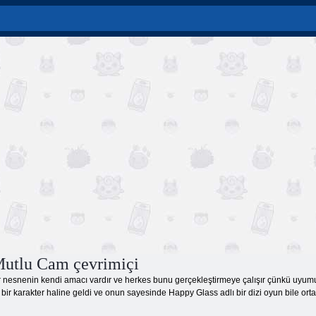
Mutlu Cam çevrimiçi
nesnenin kendi amacı vardır ve herkes bunu gerçekleştirmeye çalışır çünkü uyumu sa
ir karakter haline geldi ve onun sayesinde Happy Glass adlı bir dizi oyun bile ortay