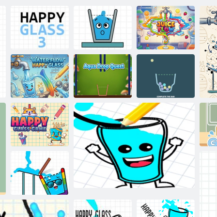
Mutlu Cam
Meyve Suyu
Mutlu Cam 3
Bulmacaları
Akışı
Su Akışı Mutlu
Su Damlası
Bardak
Görevi
Cam arayışı
Mutlu Cam
Oyunu
Ba