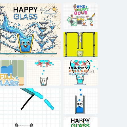
Mike ve Mutlu
Bardak
Patlatmak
Mutlu Dolu
Mutlu Dolu
rdak Doldur
Mutlu Bardak
Bardak 5
Bardak 4