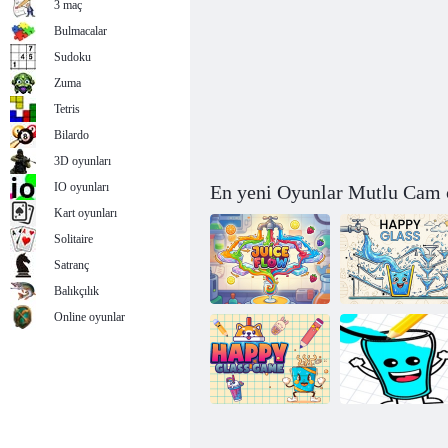
3 maç
Bulmacalar
Sudoku
Zuma
Tetris
Bilardo
3D oyunları
IO oyunları
En yeni Oyunlar Mutlu Cam 
Kart oyunları
Solitaire
Satranç
Balıkçılık
Online oyunlar
Meyve Suyu
Akışı
Mutlu Bardak