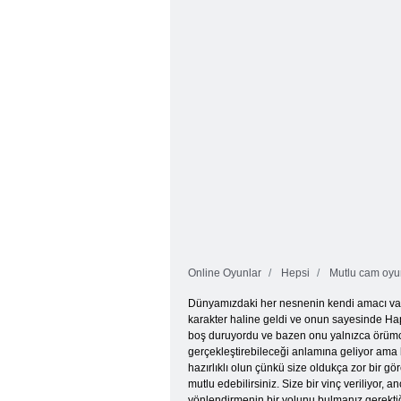
Mutlu Cam
Oyunu
Mutlu Bardak
Online Oyunlar
Hepsi
Mutlu cam oyu
Dünyamızdaki her nesnenin kendi amacı vardı
karakter haline geldi ve onun sayesinde Hap
boş duruyordu ve bazen onu yalnızca örümcekl
gerçekleştirebileceği anlamına geliyor ama b
hazırlıklı olun çünkü size oldukça zor bir g
mutlu edebilirsiniz. Size bir vinç veriliyor
yönlendirmenin bir yolunu bulmanız gerektiği 