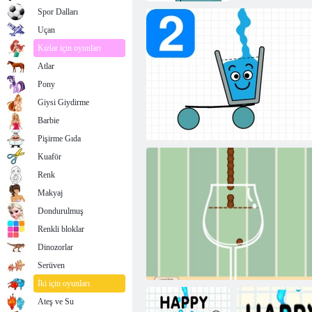
Spor Dalları
Uçan
Kızlar için oyunları
Atlar
Pony
Giysi Giydirme
Barbie
Pişirme Gıda
Kuaför
Renk
Makyaj
Dondurulmuş
Renkli bloklar
Dinozorlar
Mutlu Cam Bulmacalar 2
Serüven
İki için oyunları
Ateş ve Su