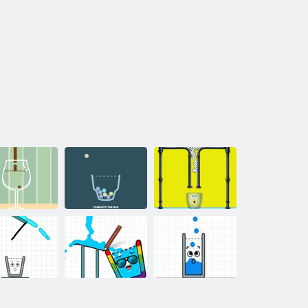
mı doldurmak
Cam arayışı
Patlatmak