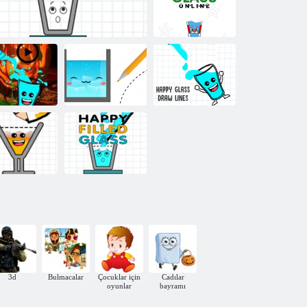
Mutlu Cam 3
Mutlu Cam
Çevrimiçi
Mutlu Cam
dılar Bayramı
Mutlu Cam
Mutlu Cam
Sürümü
Mutlu Dolu Bardak 4
Oyunu
Çizme Çizgileri
Mutlu Dolu
utlu Cam 2
Bardak
3d
Bulmacalar
Çocuklar için
Cadılar
oyunlar
bayramı