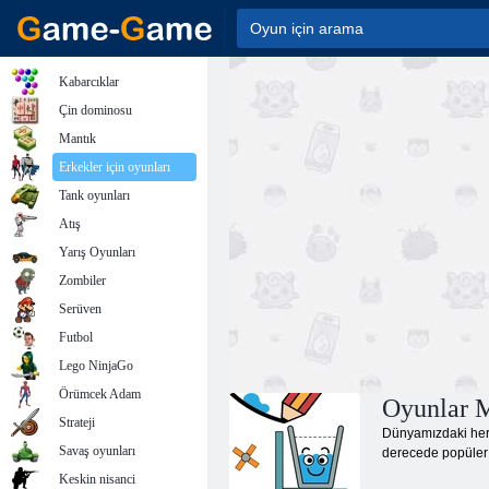
Kabarcıklar
Çin dominosu
Mantık
Erkekler için oyunları
Tank oyunları
Atış
Yarış Oyunları
Zombiler
Serüven
Futbol
Lego NinjaGo
Örümcek Adam
Oyunlar 
Strateji
Dünyamızdaki her 
Savaş oyunları
derecede popüler b
Keskin nisanci