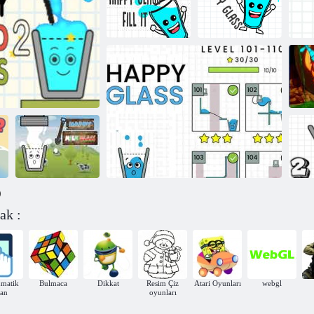
Mutlu Dolu
Bardak
Mutlu Bardak
Doldur
Mutlu Bardak
Mutlu cam
Ca
)
ak :
Mutlu Süt
Dolu Bardak 2
Bardağı
M
matik
Bulmaca
Dikkat
Resim Çiz
Atari Oyunları
webgl
ran
oyunları
Mutlu cam susuz balık