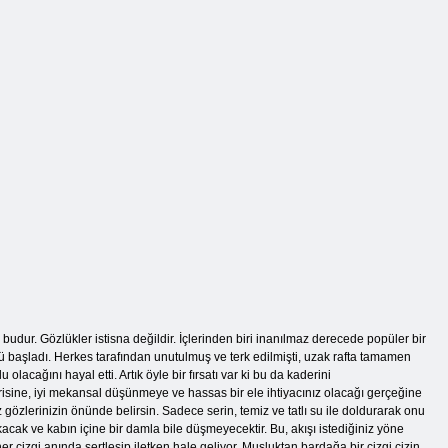
Mutlu Dolu
Mutlu Dolu
Bardak 4
Bardak
Mutlu Cam 3
ur. Gözlükler istisna değildir. İçlerinden biri inanılmaz derecede popüler bir
ü başladı. Herkes tarafından unutulmuş ve terk edilmişti, uzak rafta tamamen
cağını hayal etti. Artık öyle bir fırsatı var ki bu da kaderini
erisine, iyi mekansal düşünmeye ve hassas bir ele ihtiyacınız olacağı gerçeğine
 gözlerinizin önünde belirsin. Sadece serin, temiz ve tatlı su ile doldurarak onu
acak ve kabın içine bir damla bile düşmeyecektir. Bu, akışı istediğiniz yöne
r çizgi anında sertleşip iletken hale geliyor. Musluktan bardağa bir çizgi çizin,