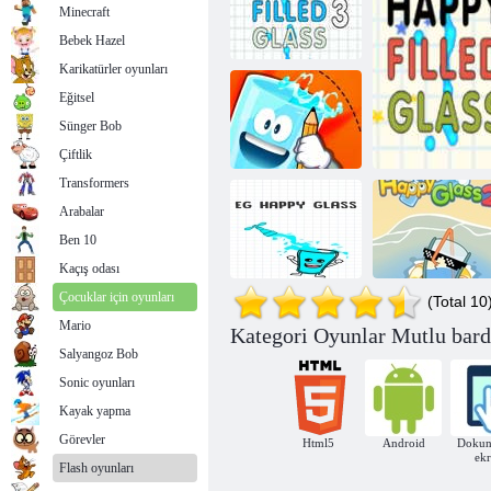
Minecraft
Bebek Hazel
Karikatürler oyunları
Eğitsel
Mutlu Dolu
Sünger Bob
Bardak 3
Camı doldurmak
Çiftlik
Transformers
Arabalar
Mutlu Doldurma
Ben 10
Camı
Kaçış odası
Çocuklar için oyunları
(Total 10
Mario
Kategori Oyunlar Mutlu bard
Salyangoz Bob
EG Mutlu Cam
Mutlu bardak 2
Mutlu 
Sonic oyunları
Kayak yapma
Görevler
Html5
Android
Dokun
ek
Flash oyunları