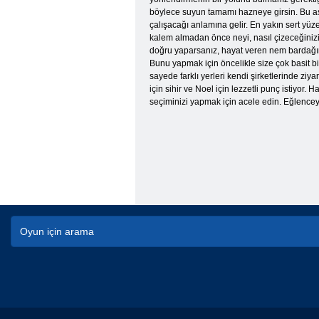
böylece suyun tamamı hazneye girsin. Bu aş
çalışacağı anlamına gelir. En yakın sert yüz
kalem almadan önce neyi, nasıl çizeceğinizi 
doğru yaparsanız, hayat veren nem bardağını
Bunu yapmak için öncelikle size çok basit bir
sayede farklı yerleri kendi şirketlerinde ziya
için sihir ve Noel için lezzetli punç istiyo
seçiminizi yapmak için acele edin. Eğlenceyi 