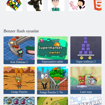
Benzer flash oyunlar
Süpermarket sahibi
Süper istifleyici 2
Kek Dükkanı 2
Amigo Pancho
Lazer topu
Amigo Pancho 2: New York Partisi