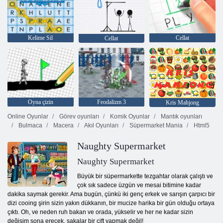
Kelime Sil
Cellat
Cellat
Oyna çizin
Feodalizm 3
Kris Mahjong
Online Oyunlar
Görev oyunları
Komik Oyunlar
Mantık oyunları
Bulmaca
Macera
Akıl Oyunları
Süpermarket Mania
Html5
Naughty Supermarket
Naughty Supermarket
Büyük bir süpermarkette tezgahtar olarak çalıştı ve
çok sık sadece üzgün ve mesai bitimine kadar
dakika saymak gerekir. Ama bugün, çünkü iki genç erkek ve sarışın çarpıcı bir
dizi cooing şirin sizin yakın dükkanın, bir mucize harika bir gün olduğu ortaya
çıktı. Oh, ve neden ruh bakan ve orada, yükselir ve her ne kadar sizin
değişim sona erecek, şakalar bir çift yapmak değil!