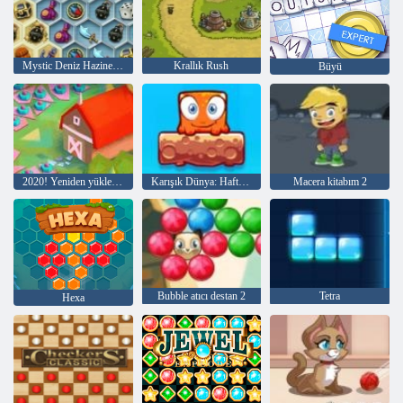
Mystic Deniz Hazineleri
Krallık Rush
Büyü
2020! Yeniden yüklenmiş
Karışık Dünya: Hafta Sonu
Macera kitabım 2
Bubble atıcı destan 2
Tetra
Hexa