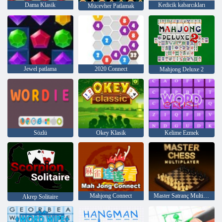
Dama Klasik
Kedicik kabarcıkları
Mücevher Patlamak
Jewel patlama
2020 Connect
Mahjong Deluxe 2
Sözlü
Okey Klasik
Kelime Ezmek
Mahjong Connect
Master Satranç Multiplayer
Akrep Solitaire