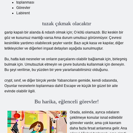
toplanması
Görevler
Labirent
tuzak çıkmak olacaktır
garip kapalı bir alanda & ndash olmak için; O kötü olamazdı. Biz keskin bir
göz ve kusursuz mantığı varsa Ama durum umutsuz görünmüyor. Çevresi
kesinlikle yardımcı olabilecek şeyler vardır. Bazı açık kasa ve kapılar, diğer
tetikleyiciler ve diğerleri inşaat detayları aşağıda sunulmuştur.
Bu, hatta katı nesneler ve onların parçalarını olabilir bağlamak için, birleşmiş
bulmak için. Umutsuzluk etmeyin ve çevre bulundu kullanmak için deneyin.
Bu şeyi verilirse, bu yüzden bir yere yararlanabilirsiniz olduğunu.
crypt, sınıf, ve diğer birçok yerde Yabancıların gemide, kendi odasında,
Oyunlar nesnelerin toplanması dahil Escape ve küçük bir güzel bir aile
evinde olabilir ilgili.
Bu harika, eğlenceli görevler!
Orada, aslında, ayrıca odaların
çekilmeye konular isnat edilebilir
görevler vardır, ama çok kavram
daha fazla fırsat anlamına gelir. Ana