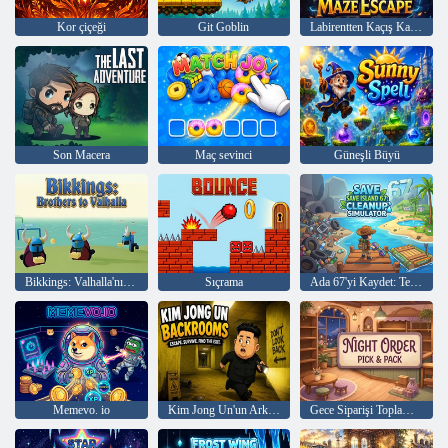
Kor çiçeği
Git Goblin
Labirentten Kaçış Kahramanı
Son Macera
Maç sevinci
Güneşli Büyü
Bikkings: Valhalla'nın kardeşler
Sıçrama
Ada 67'yi Kaydet: Temizleme Simülatörü
Memevo. io
Kim Jong Un'un Arka Odaları
Gece Siparişi Toplama ve Paketleme