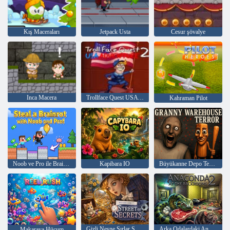
Kış Maceraları
Jetpack Usta
Cesur şövalye
Inca Macera
Trollface Quest USA Macera 2
Kahraman Pilot
Noob ve Pro ile Brainrot'u çalın!
Kapibara IO
Büyükanne Depo Terörü
Gizli Nesne Sırlar Sokağı
Arka Odalardaki Anakonda 2
Makaraya Hücum