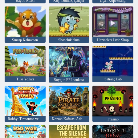
Bayou Adası
Koş, Domuz, Çalıştır
Uçan Köpekbalığı
Sincap Kahraman
Sboschik elma
Hazineleri Little Shop
Tilki Yolları
Satranç Lab
Soygun FPI bankası
Robby: Tırmanma ve Zıplama Kulesi
Korsan Kafatası Adası Gizli Nesne
Prasino