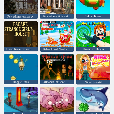
Terk edilmiş üniversite html5 kaçış
Tekrar Tekrar
Terk edilmiş orman evi
Garip Kızın Evinden Kaçış
Uzanın ve Düşün
Bebek Hazel Noel Sürpriz
Doggie Dalış
Ormanda 99 Gece. Korku Çok Oyunculu
Nina Dedektif