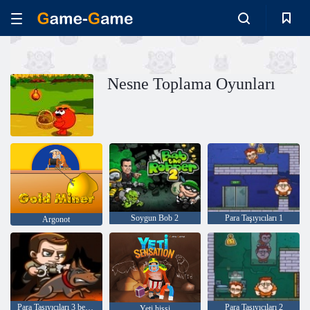
Nesne Toplama Oyunları
Soygun Bob 2
Para Taşıyıcıları 1
Argonot
Para Taşıyıcıları 3 bekçi görevi
Para Taşıyıcıları 2
Yeti hissi