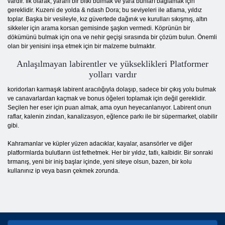
vardır. İlk olarak, yararlı bir bitki bulmak ve yara bunları bağlamak için
gereklidir. Kuzeni de yolda & ndash Dora; bu seviyeleri ile atlama, yıldız
toplar. Başka bir vesileyle, kız güvertede dağınık ve kurulları sıkışmış, altın
sikkeler için arama korsan gemisinde şaşkın vermedi. Köprünün bir
dökümünü bulmak için ona ve nehir geçişi sırasında bir çözüm bulun. Önemli
olan bir yenisini inşa etmek için bir malzeme bulmaktır.
Anlaşılmayan labirentler ve yükseklikleri Platformer
yolları vardır
koridorları karmaşık labirent aracılığıyla dolaşıp, sadece bir çıkış yolu bulmak
ve canavarlardan kaçmak ve bonus öğeleri toplamak için değil gereklidir.
Seçilen her eser için puan almak, ama oyun heyecanlanıyor. Labirent onun
raflar, kalenin zindan, kanalizasyon, eğlence parkı ile bir süpermarket, olabilir
gibi.
Kahramanlar ve küpler yüzen adacıklar, kayalar, asansörler ve diğer
platformlarda bulutların üst fethetmek. Her bir yıldız, tatlı, kalbidir. Bir sonraki
tırmanış, yeni bir iniş başlar içinde, yeni siteye olsun, bazen, bir kolu
kullanınız ip veya basın çekmek zorunda.