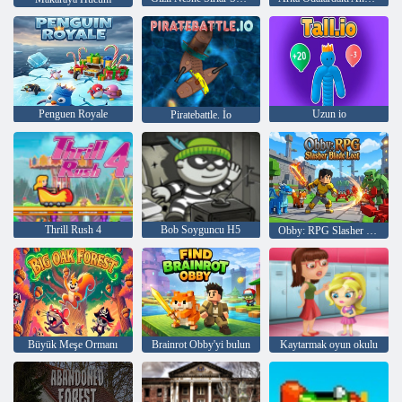
Penguen Royale
Uzun io
Piratebattle. İo
Thrill Rush 4
Bob Soyguncu H5
Obby: RPG Slasher Blade Ganimet
Büyük Meşe Ormanı
Brainrot Obby'yi bulun
Kaytarmak oyun okulu