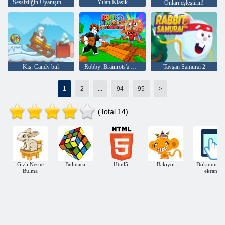
Sessizliğin Uyanışından Kaçış
Yılan Klasik
Onları eşleştirin!
Kış: Candy bul
Robby: Brainrots'a Köprü İnşa Edin
Tavşan Samurai 2
1
2
...
94
95
>
(Total 14)
Gizli Nesne
Bulmaca
Html5
Bakıyor
Dokunmati
Bulma
ekran