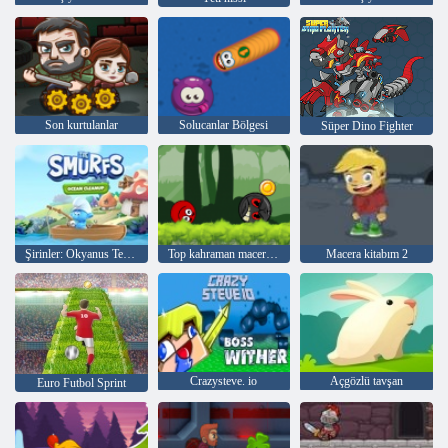
Son kurtulanlar
Solucanlar Bölgesi
Süper Dino Fighter
Şirinler: Okyanus Temizleme
Top kahraman macera: kırmızı zıplama topu
Macera kitabım 2
Crazysteve. io
Açgözlü tavşan
Euro Futbol Sprint