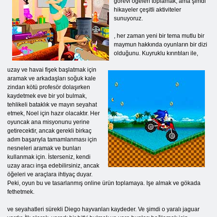
görevi öğeleri toplamak, ama şimdi
hikayeler çeşitli aktiviteler
sunuyoruz.
, her zaman yeni bir tema mutlu bir
maymun hakkında oyunların bir dizi
olduğunu. Kuyruklu kırıntıları ile,
uzay ve havai fişek başlatmak için
aramak ve arkadaşları soğuk kale
zindan kötü profesör dolaşırken
kaydetmek eve bir yol bulmak,
tehlikeli bataklık ve mayın seyahat
etmek, Noel için hazır olacaktır. Her
oyuncak ana misyonunu yerine
getirecektir, ancak gerekli birkaç
adım başarıyla tamamlanması için
nesneleri aramak ve bunları
kullanmak için. İsterseniz, kendi
uzay aracı inşa edebilirsiniz, ancak
öğeleri ve araçlara ihtiyaç duyar.
Peki, oyun bu ve tasarlanmış online ürün toplamaya. Işe almak ve gökada
fethetmek.
ve seyahatleri sürekli Diego hayvanları kaydeder. Ve şimdi o yaralı jaguar