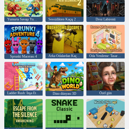
Yumurta Savaşı Yumurta Topla
Sessizlikten Kaçış 2 yeni bir başlangıç
Droz Labirenti
Arka Odalardan Kaçış 1
Oda Yenileme: Tasarım ve Estetik
Sprunki Macerası 4
Ladder Rush: İnşa Et ve Yarış
Özel gün
Dino dünyası 3D