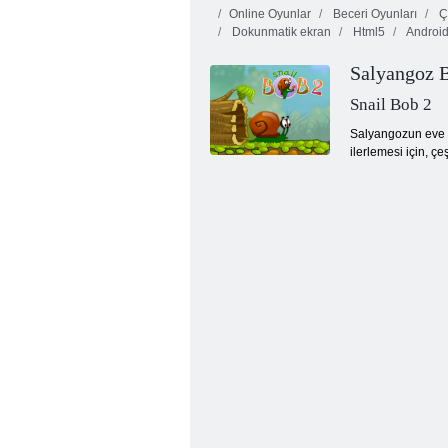
Online Oyunlar
Beceri Oyunları
Ç
Dokunmatik ekran
Html5
Androi
Salyangoz 
Snail Bob 2
Salyangozun eve gi
ilerlemesi için, ç
Bebek Hazel Alien Arkadaş