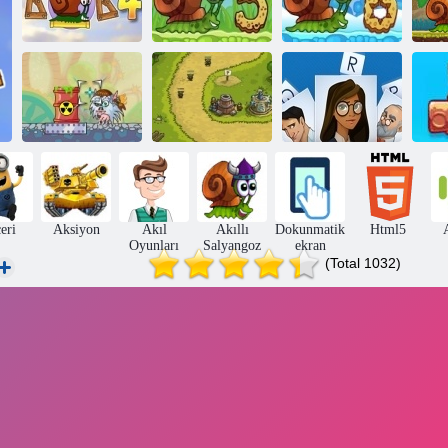
Salyangoz Bob
Salyangoz Bob
Salyangoz Bob
Sa
4: In Space
5 Aşk Hikayesi
6: Kış Hikayesi
8:
Ka
Lazer topu
Krallık Rush
Büyü
eri
Aksiyon
Akıl
Akıllı
Dokunmatik
Html5
Oyunları
Salyangoz
ekran
(Total 1032)