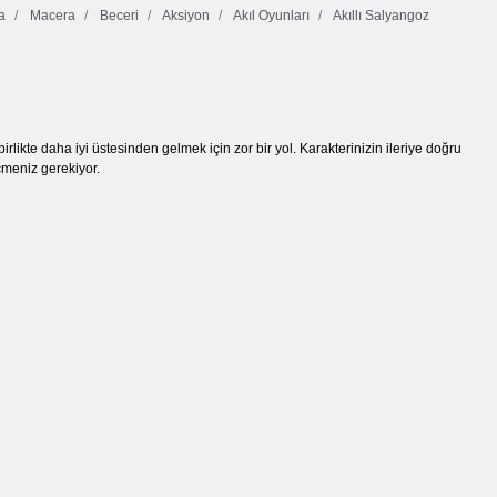
a
Macera
Beceri
Aksiyon
Akıl Oyunları
Akıllı Salyangoz
ikte daha iyi üstesinden gelmek için zor bir yol. Karakterinizin ileriye doğru
eçmeniz gerekiyor.