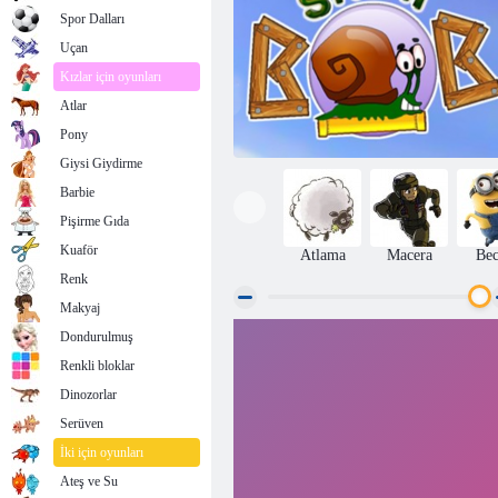
Spor Dalları
Uçan
Kızlar için oyunları
Atlar
Pony
Giysi Giydirme
Barbie
Pişirme Gıda
Kuaför
Atlama
Macera
Bec
Renk
Makyaj
Dondurulmuş
Salyangoz Bob 1
Renkli bloklar
Dinozorlar
Serüven
İki için oyunları
Ateş ve Su