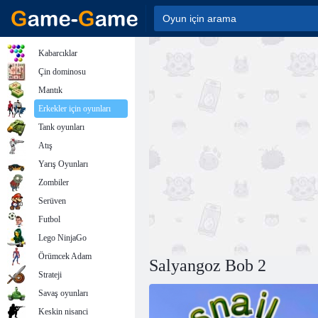
Kabarcıklar
Çin dominosu
Mantık
Erkekler için oyunları
Tank oyunları
Atış
Yarış Oyunları
Zombiler
Serüven
Futbol
Lego NinjaGo
Örümcek Adam
Salyangoz Bob 2
Strateji
Savaş oyunları
Keskin nisanci