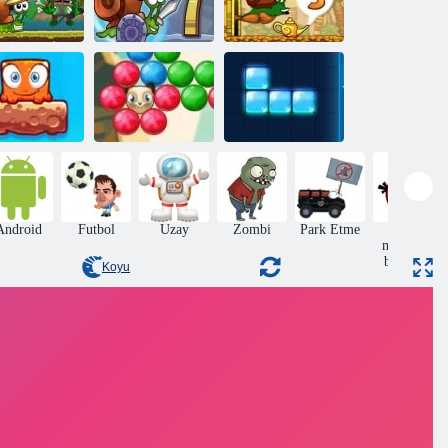
Salyangoz Bob
lyangoz Bob
7: Fantezi
Salyangoz Bob
 Ada Hikayesi
Hikayesi
3
rışık Dünya:
Bubble atıcı
Hafta Sonu
destan 2
Tetra
Android
Futbol
Uzay
Zombi
Park Etme
bir
mesafede
başlayan
Koyu