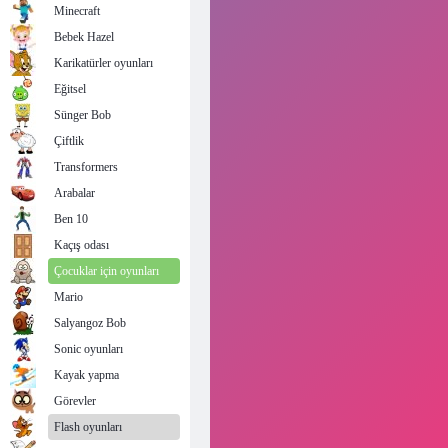
Minecraft
Bebek Hazel
Karikatürler oyunları
Eğitsel
Sünger Bob
Çiftlik
Transformers
Arabalar
Ben 10
Kaçış odası
Çocuklar için oyunları
Mario
Salyangoz Bob
Sonic oyunları
Kayak yapma
Görevler
Flash oyunları