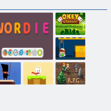
Okey Klasik
Patron Seviye
atışları
ubuk Freak
Sözlü
Kartopu Dünya
RPG Pocket