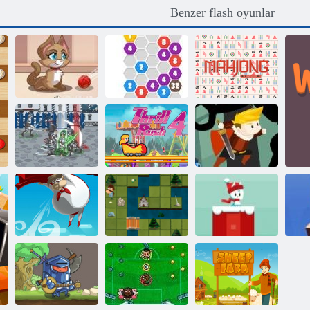
Benzer flash oyunlar
Kedicik
En İyi Klasik
kabarcıkları
2020 Connect
Mahjong
Feodalizm 3
Thrill Rush 4
Cesur kadrosu
Kartopu Noel
Flower
Kaçak Şövalye
Dünya
Ç