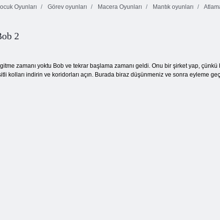
ocuk Oyunları
Görev oyunları
Macera Oyunları
Mantık oyunları
Atlam
d
Aşık Şövalye
Bacak Cinco
Koyun çiftliği
Bob 2
tme zamanı yoktu Bob ve tekrar başlama zamanı geldi. Onu bir şirket yap, çünkü birl
eşitli kolları indirin ve koridorları açın. Burada biraz düşünmeniz ve sonra eyleme g