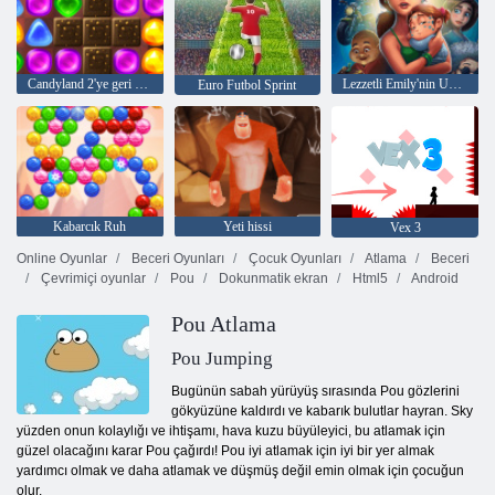
Candyland 2'ye geri dön
Lezzetli Emily'nin Umutlar ve Korkular
Euro Futbol Sprint
Kabarcık Ruh
Yeti hissi
Vex 3
Online Oyunlar
Beceri Oyunları
Çocuk Oyunları
Atlama
Beceri
Çevrimiçi oyunlar
Pou
Dokunmatik ekran
Html5
Android
Pou Atlama
Pou Jumping
Bugünün sabah yürüyüş sırasında Pou gözlerini
gökyüzüne kaldırdı ve kabarık bulutlar hayran. Sky
yüzden onun kolaylığı ve ihtişamı, hava kuzu büyüleyici, bu atlamak için
güzel olacağını karar Pou çağırdı! Pou iyi atlamak için iyi bir yer almak
yardımcı olmak ve daha atlamak ve düşmüş değil emin olmak için çocuğun
olur.