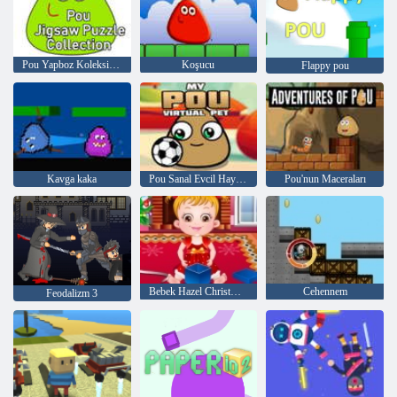
Pou Yapboz Koleksiyonu
Koşucu
Flappy pou
Kavga kaka
Pou Sanal Evcil Hayvanım
Pou'nun Maceraları
Bebek Hazel Christmas Time
Cehennem
Feodalizm 3