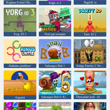
Kogama Evinizi Oluşturun
Ragdoll. io
Kağıt. io 2
Yorg. IO 3
Noel çatı savaşları
Parti. IO 2
Halkalar çözülüyor
Salyangoz Bob 1
Amigo Pancho 2: New York Partisi
Salyangoz Bob 6: Kış Hikayesi
Dünyadaki kedi - Alpine Lakes
Argonot