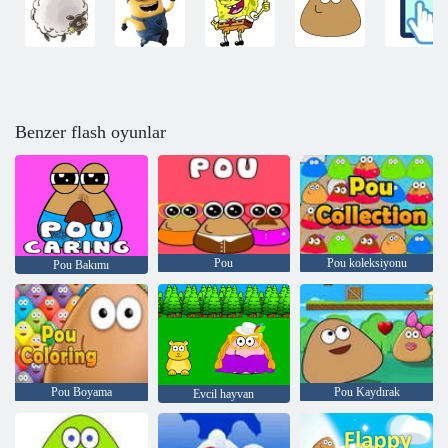
Benzer flash oyunlar
Pou
Pou koleksiyonu
Pou Bakımı
Pou Boyama
Pou Kaydırak
Evcil hayvan