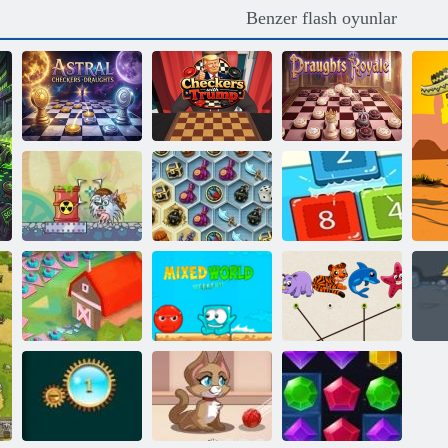
Benzer flash oyunlar
Astral Dama
Taslakları
Trump ile dama
Taslaklar Royale
Mystic Deniz
Lazer topu
Hazineleri
2048 TREES
2020! Yeniden
Karışık Dünya:
Ma
yüklenmiş
Hafta Sonu
Hayvan eşleştir