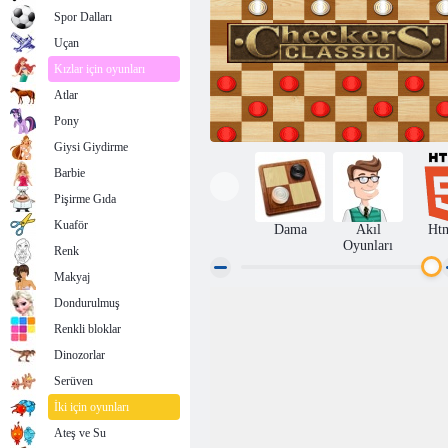
Spor Dalları
Uçan
Kızlar için oyunları
Atlar
Pony
Giysi Giydirme
Barbie
Pişirme Gıda
Kuaför
Dama
Akıl
Ht
Oyunları
Renk
Makyaj
Dondurulmuş
Dama Klasik
Renkli bloklar
Dinozorlar
Serüven
İki için oyunları
Ateş ve Su