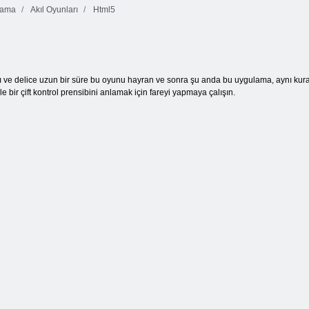
ama
Akıl Oyunları
Html5
Mücevher
Kedicik
Patlamak
kabarcıkları
Jewel patlama
ve delice uzun bir süre bu oyunu hayran ve sonra şu anda bu uygulama, aynı kurall
le bir çift kontrol prensibini anlamak için fareyi yapmaya çalışın.