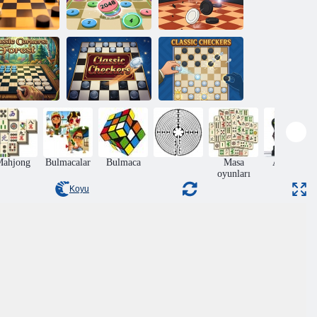
gilizce dama
evrimiçi çok
oyunculu
2048 dama
Dama - Düello
asik Köşeler:
Orman
Klasik Dama
Klasik Dama
Mahjong
Bulmacalar
Bulmaca
Masa
Aksiyon
oyunları
Koyu