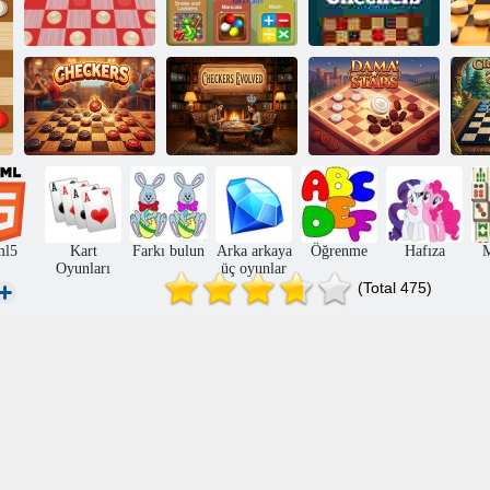
İn
2 oyuncu için
ç
Dama 3D
zihin oyunları
Günlük Dama
Kl
Dama
Dama Evrimleşti
Dama Yıldızları
ml5
Kart
Farkı bulun
Arka arkaya
Öğrenme
Hafıza
Oyunları
üç oyunlar
(Total 475)