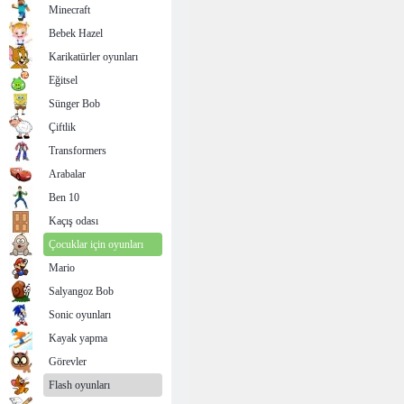
Minecraft
Bebek Hazel
Karikatürler oyunları
Eğitsel
Sünger Bob
Çiftlik
Transformers
Arabalar
Ben 10
Kaçış odası
Çocuklar için oyunları
Mario
Salyangoz Bob
Sonic oyunları
Kayak yapma
Görevler
Flash oyunları