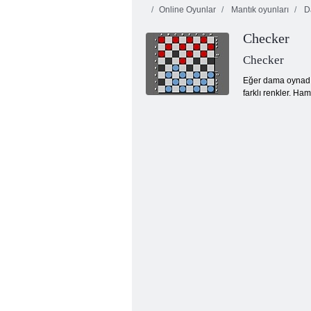
Online Oyunlar
Mantık oyunları
D
Checker
Checker
Eğer dama oynadı 
farklı renkler. Ham
Krallık Rush