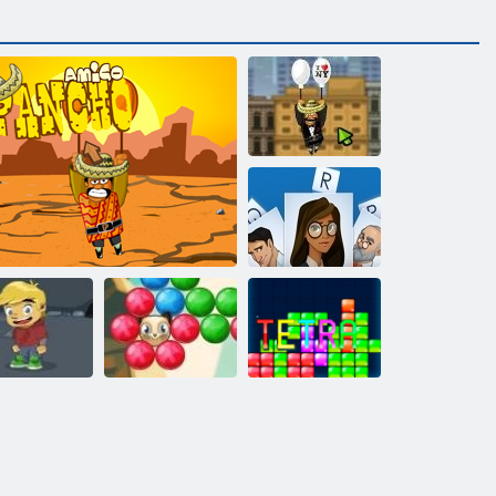
Amigo Pancho
2: New York
Partisi
Büyü
cera kitabım
Bubble atıcı
2
Amigo Pancho
destan 2
Tetra