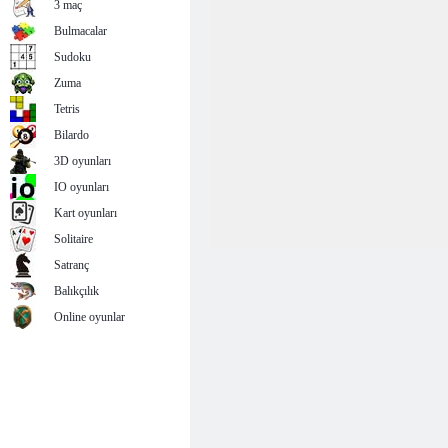
3 maç
Bulmacalar
Sudoku
Zuma
Tetris
Bilardo
3D oyunları
IO oyunları
Kart oyunları
Solitaire
Satranç
Balıkçılık
Online oyunlar