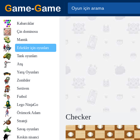
Kabarcıklar
Çin dominosu
Mantık
Erkekler için oyunları
Tank oyunları
Atış
Yarış Oyunları
Zombiler
Serüven
Futbol
Lego NinjaGo
Örümcek Adam
Checker
Strateji
Savaş oyunları
Keskin nisanci