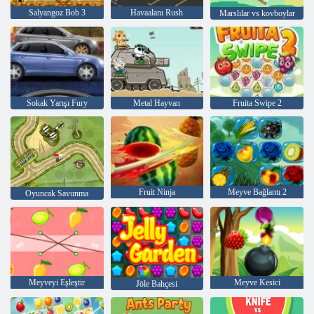
Salyangoz Bob 3
Havaalanı Rush
Marslılar vs kovboylar
Sokak Yarışı Fury
Metal Hayvan
Fruita Swipe 2
Fruit Ninja
Meyve Bağlantı 2
Oyuncak Savunma
Meyveyi Eşleştir
Meyve Kesici
Jöle Bahçesi