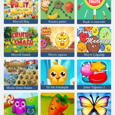
Meyveli Maç
Karınca partisi
Bıçak vs meyveler
Meyveli Smash
Meyve yapıcısı
Meyve Çılgınlığı
En Sık Arkadaşlar
Şeker Yağmuru 2
Mystic Deniz Hazineleri