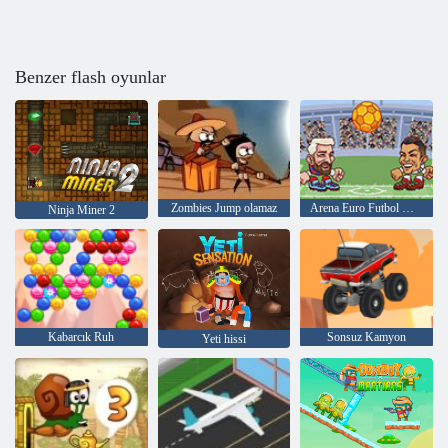
Benzer flash oyunlar
Zombies Jump olamaz
Arena Euro Futbol Heads
Ninja Miner 2
Kabarcık Ruh
Sonsuz Kamyon
Yeti hissi