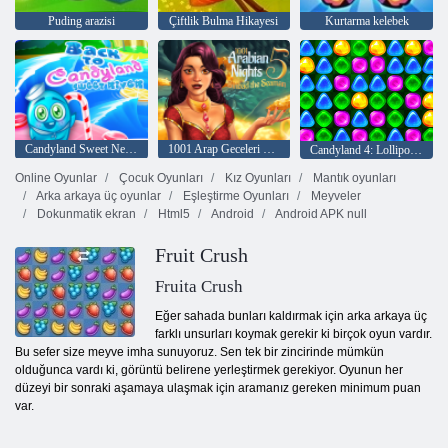
Puding arazisi
Çiftlik Bulma Hikayesi
Kurtarma kelebek
Candyland Sweet Nehri'ne geri dön
1001 Arap Geceleri 5: Sinbad Seaman
Candyland 4: Lollipop Bahçesi
Online Oyunlar
Çocuk Oyunları
Kız Oyunları
Mantık oyunları
Arka arkaya üç oyunlar
Eşleştirme Oyunları
Meyveler
Dokunmatik ekran
Html5
Android
Android APK null
Fruit Crush
Fruita Crush
Eğer sahada bunları kaldırmak için arka arkaya üç
farklı unsurları koymak gerekir ki birçok oyun vardır.
Bu sefer size meyve imha sunuyoruz. Sen tek bir zincirinde mümkün
olduğunca vardı ki, görüntü belirene yerleştirmek gerekiyor. Oyunun her
düzeyi bir sonraki aşamaya ulaşmak için aramanız gereken minimum puan
var.