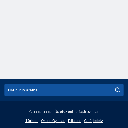
© game-game - Ücretsiz online flash oyunlar
English
Türkçe
Online Oyunlar
Etiketler
Görüşleriniz