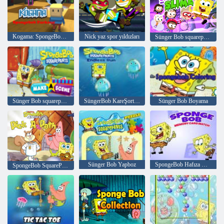
Kogama: SpongeBob Parkour
Nick yaz spor yıldızları
Sünger Bob squarepants Ve slime kurtarıcılar
Sünger Bob squarepants bir sahne yapmak
SüngerBob KareŞort Sonsuz Koşu
Sünger Bob Boyama
Sünger Bob Yapboz
SpongeBob Hafıza Kartı Maçı
SpongeBob SquarePants Bir Yol Seçin