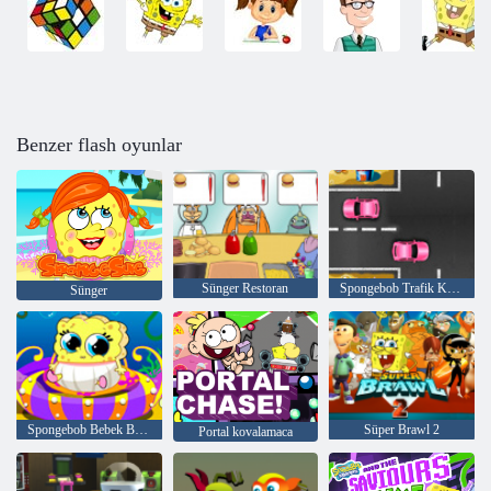
Benzer flash oyunlar
Sünger Restoran
Spongebob Trafik Kaosu
Sünger
Spongebob Bebek Bakımı
Süper Brawl 2
Portal kovalamaca