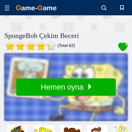
SpongeBob Çekim Beceri
(Total 62)
Hemen oyna