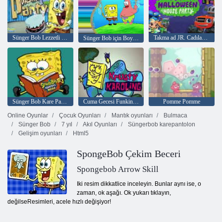
Sünger Bob Lezzetli Pasta Partisi
Takma ad JR. Cadılar Bayramı Ev Partisi
Sünger Bob için Boyama Kitabı
Sünger Bob Kare Pantolon Bulmaca
Cuma Gecesi Funkin' Krusty Karoling
Pomme Pomme
Online Oyunlar
Çocuk Oyunları
Mantık oyunları
Bulmaca
Sünger Bob
7 yıl
Akıl Oyunları
Süngerbob karepantolon
Gelişim oyunları
Html5
SpongeBob Çekim Beceri
Spongebob Arrow Skill
Iki resim dikkatlice inceleyin. Bunlar aynı ise, o
zaman, ok aşağı. Ok yukarı tıklayın,
değilseResimleri, acele hızlı değişiyor!