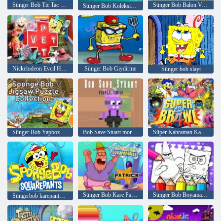
Sünger Bob Tic Tac Toe
Sünger Bob Balon Vuruşu
Sünger Bob Koleksiyonu
Nickelodeon Evcil Hayvan Veterineri
Sünger Bob Giydirme
Sünger bob slayt
Sünger Bob Yapboz koleksiyonu
Bob Save Stuart mor duman
Süper Kahraman Kavgası 4
Sünger Bob Kare Pantolon Patrick
Sünger Bob Boyama Kitabı
Süngerbob karepantolon