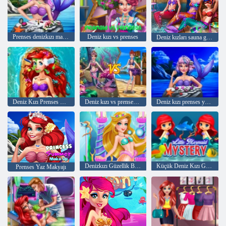
Prenses denizkızı makyaj tarzı
Deniz kızı vs prenses
Deniz kızları sauna gerçek hayat
Deniz Kızı Prenses Şifa ve Spa
Deniz kızı vs prenses kıyafet
Deniz kızı prenses yeni makyaj
Denizkızı Güzellik Bakımı
Küçük Deniz Kızı Gizemi
Prenses Yaz Makyajı