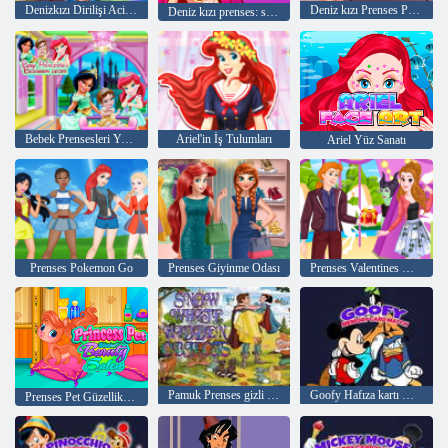
Denizkızı Dirilişi Acil Durumu
Deniz kızı Prenses Parlak Makyaj
Deniz kızı prenses: sualtı oyunları
Bebek Prensesleri Yatak Odası Dekorasyon
Ariel'in İş Tulumları
Ariel Yüz Sanatı
Prenses Pokemon Go
Prenses Giyinme Odası
Prenses Valentines Kaosu
Pamuk Prenses gizli nesneler
Goofy Hafıza kartı Maç
Prenses Pet Güzellik Salonu