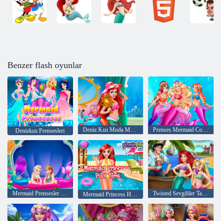
Benzer flash oyunlar
Deniz Kızı Moda Makyajı
Prenses Mermaid Coronation
Denizkızı Prensesleri
Mermaid Prensesler Giydir
Twisted Sevgililer Tarihi
Mermaid Princess Havuz Saati