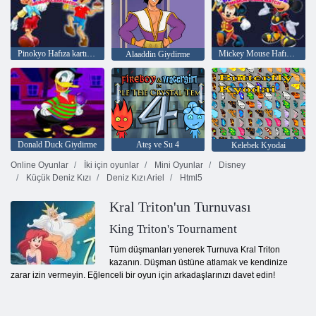
Pinokyo Hafıza kartı Maç
Mickey Mouse Hafıza Kartı Maçı
Alaaddin Giydirme
Donald Duck Giydirme
Ateş ve Su 4
Kelebek Kyodai
Online Oyunlar
İki için oyunlar
Mini Oyunlar
Disney
Küçük Deniz Kızı
Deniz Kızı Ariel
Html5
Kral Triton'un Turnuvası
King Triton's Tournament
Tüm düşmanları yenerek Turnuva Kral Triton
kazanın. Düşman üstüne atlamak ve kendinize
zarar izin vermeyin. Eğlenceli bir oyun için arkadaşlarınızı davet edin!