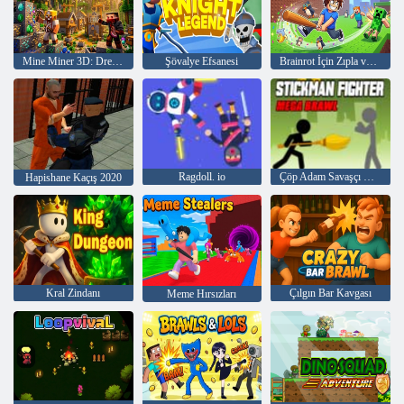
Mine Miner 3D: Dream Island Belediye Başkanı
Şövalye Efsanesi
Brainrot İçin Zıpla ve Koş
Ragdoll. io
Çöp Adam Savaşçı Mega Brawl
Hapishane Kaçış 2020
Kral Zindanı
Çılgın Bar Kavgası
Meme Hırsızları