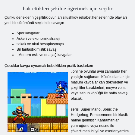
hak ettikleri şekilde öğretmek için seçilir
Çünkü deneklerin çeşitlilik oyunları silushkoy rekabet her seferinde olayları
yeni bir sürümünü seçilebilir savaşın.
Spor kavgalar
Askeri ve ekonomik strateji
sokak ve okul hesaplaşmaya
Bir fantastik mistik savaş
, Modern eski ve ortaçağ kavgalar
Çocuklar kavga oynamak bebeklikten pratik başlarken
, online oyunlar aynı zamanda her
yaş için sağlanan. Küçük olanlar için
masum kavgalar kan dökmeden ve
çizgi film karakterleri, meyve ve su
veya sabun köpüğü ile hatta savaş
olacak.
serisi Super Mario, Sonic the
Hedgehog, Bombermene bir klasik
haline gelmiştir. Kahramanlar,
yumruğunu veya nesne ile
çökertilmesi büyü ve eserler yardım