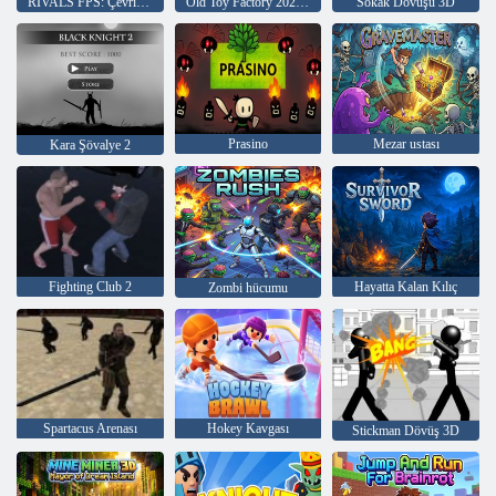
RIVALS FPS: Çevrimiçi Nişancı
Old Toy Factory 2020'de Beş Gece
Sokak Dövüşü 3D
Prasino
Mezar ustası
Kara Şövalye 2
Fighting Club 2
Hayatta Kalan Kılıç
Zombi hücumu
Spartacus Arenası
Hokey Kavgası
Stickman Dövüş 3D