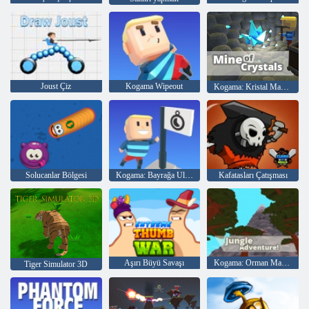
Joust Çiz
Kogama Wipeout
Kogama: Kristal Madeni
Solucanlar Bölgesi
Kogama: Bayrağa Ulaşın
Kafatasları Çatışması
Aşırı Büyü Savaşı
Kogama: Orman Macerası
Tiger Simulator 3D