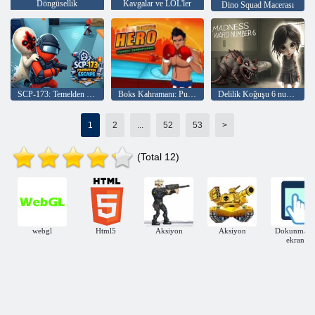
Döngüsellik
Kavgalar ve LOL'ler
Dino Squad Macerası
SCP-173: Temelden Kaçış
Boks Kahramanı: Punch Şampiyonu
Delilik Koğuşu 6 numara
1
2
...
52
53
>
(Total 12)
webgl
Html5
Aksiyon
Aksiyon
Dokunmati
ekran