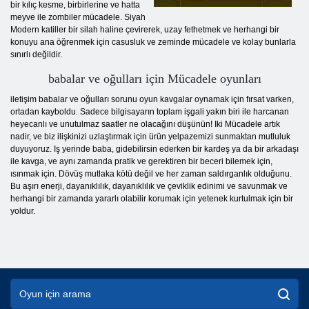
bir kılıç kesme, birbirlerine ve hatta
meyve ile zombiler mücadele. Siyah
Modern katiller bir silah haline çevirerek, uzay fethetmek ve herhangi bir
konuyu ana öğrenmek için casusluk ve zeminde mücadele ve kolay bunlarla
sınırlı değildir.
babalar ve oğulları için Mücadele oyunları
iletişim babalar ve oğulları sorunu oyun kavgalar oynamak için fırsat varken,
ortadan kayboldu. Sadece bilgisayarın toplam işgali yakın biri ile harcanan
heyecanlı ve unutulmaz saatler ne olacağını düşünün! Iki Mücadele artık
nadir, ve biz ilişkinizi uzlaştırmak için ürün yelpazemizi sunmaktan mutluluk
duyuyoruz. Iş yerinde baba, gidebilirsin ederken bir kardeş ya da bir arkadaşı
ile kavga, ve aynı zamanda pratik ve gerektiren bir beceri bilemek için,
ısınmak için. Dövüş mutlaka kötü değil ve her zaman saldırganlık olduğunu.
Bu aşırı enerji, dayanıklılık, dayanıklılık ve çeviklik edinimi ve savunmak ve
herhangi bir zamanda yararlı olabilir korumak için yetenek kurtulmak için bir
yoldur.