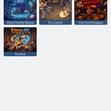
Abisal Hendek Baskını
Evo Çukuru
Fast Food Kargaşası
Kordeck