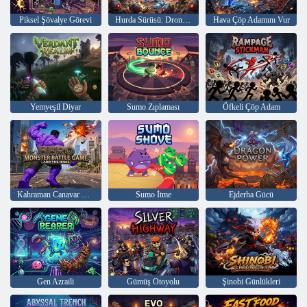
Piksel Şövalye Görevi
Hurda Sürüsü: Drone Protokolü
Hava Çöp Adamını Vur
Yemyeşil Diyar
Sumo Zıplaması
Öfkeli Çöp Adam
Kahraman Canavar Savaşı Oyunu
Sumo İtme
Ejderha Gücü
Gen Azraili
Gümüş Otoyolu
Şinobi Günlükleri