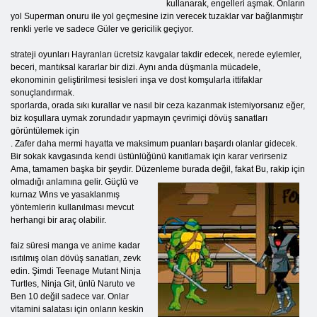
kullanarak, engelleri aşmak. Onların
yol Superman onuru ile yol geçmesine izin verecek tuzaklar var bağlanmıştır
renkli yerle ve sadece Güler ve gericilik geçiyor.
strateji oyunları Hayranları ücretsiz kavgalar takdir edecek, nerede eylemler,
beceri, mantıksal kararlar bir dizi. Aynı anda düşmanla mücadele,
ekonominin geliştirilmesi tesisleri inşa ve dost komşularla ittifaklar
sonuçlandırmak.
sporlarda, orada sıkı kurallar ve nasıl bir ceza kazanmak istemiyorsanız eğer,
biz koşullara uymak zorundadır yapmayın çevrimiçi dövüş sanatları
görüntülemek için
. Zafer daha mermi hayatta ve maksimum puanları başardı olanlar gidecek.
Bir sokak kavgasında kendi üstünlüğünü kanıtlamak için karar verirseniz
Ama, tamamen başka bir şeydir. Düzenleme burada değil, fakat
Bu, rakip için
olmadığı anlamına gelir. Güçlü ve
kurnaz Wins ve yasaklanmış
yöntemlerin kullanılması mevcut
herhangi bir araç olabilir.
faiz süresi manga ve anime kadar
ısıtılmış olan dövüş sanatları, zevk
edin. Şimdi Teenage Mutant Ninja
Turtles, Ninja Git, ünlü Naruto ve
Ben 10 değil sadece var. Onlar
vitamini salatası için onların keskin