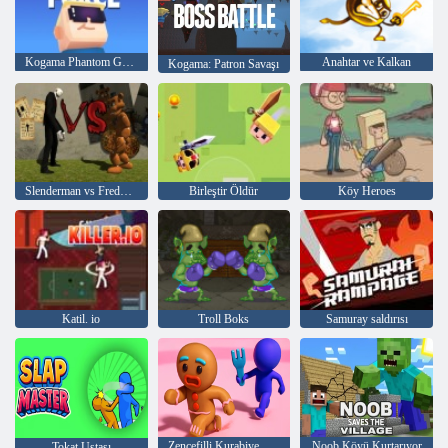
Kogama Phantom Gücü
Anahtar ve Kalkan
Kogama: Patron Savaşı
Slenderman vs Freddy Fazbear
Birleştir Öldür
Köy Heroes
Katil. io
Troll Boks
Samuray saldırısı
Zencefilli Kurabiye Adamı Kurtar
Noob Köyü Kurtarıyor
Tokat Ustası