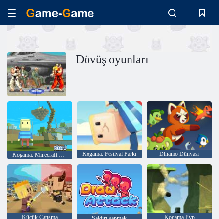
Dövüş oyunları
Kogama: Festival Parkı
Dinamo Dünyası
Kogama: Minecraft Sky Land
Küçük Çatışma
Kogama Pvp
Saldırı yapmak