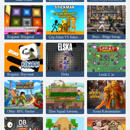
Kogama: Duygusal Renkler
Boys - Bölge Savaşı
Çöp Adam VS İtalyan Brainrot Savaşçıları
Kogama: Hayvanat Bahçesi
Elska
Lordz 2. io
Obby: RPG Slasher Blade Ganimet
Dino Squad Adventure 2
Arena Kahramanları