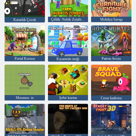
Çiftlik: Nubik Zombilere Karşı
Mobilya Savaşı
Karanlık Çocuk
Portal Korusu
Patron Avcısı
Kıyametin ineği
Moomoo. io
Şehir kurma
Cesur kadrosu