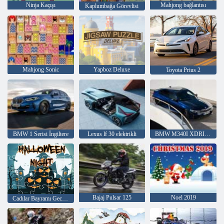
Ninja Kaçışı
Mahjong bağlantısı
Kaplumbağa Görevlisi
Mahjong Sonic
Yapboz Deluxe
Toyota Prius 2
BMW 1 Serisi İngiltere
Lexus lf 30 elektrikli
BMW M340I XDRIVE
Bajaj Pulsar 125
Noel 2019
Cadılar Bayramı Gecesi Yapboz