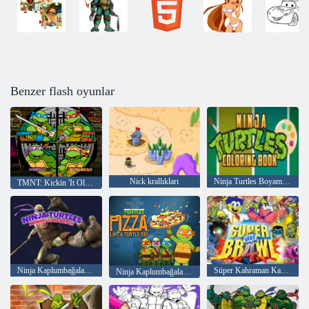
Benzer flash oyunlar
Nick krallıkları
Ninja Turtles Boyama Kitabı
TMNT: Kickin 'It Old School
Ninja Kaplumbağalar Hafıza kartı Maç
Süper Kahraman Kavgası 4
Ninja Kaplumbağalar: Kaplumbağa Gibi Pizza Yapıyor!