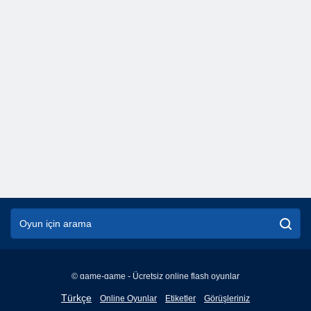
© game-game - Ücretsiz online flash oyunlar
English
Türkçe
Online Oyunlar
Etiketler
Görüşleriniz