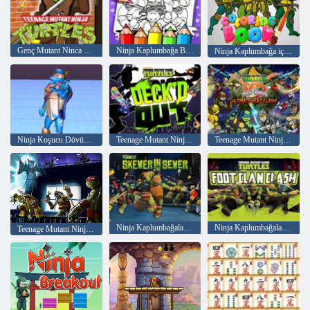
Genç Mutant Ninca Kablumbağalar
Ninja Kaplumbağa Boyama Kitabı
Ninja Kaplumbağa için Boyama Kitabı
Ninja Koşucu Dövüşçüsü
Teenage Mutant Ninja Kaplumbağalar Güvertede Dışarı Çıktı
Teenage Mutant Ninja Turtles vs Power Rangers: Ultimate Hero Clash
Ninja Kaplumbağalar: Kanalizasyondaki Şiş
Ninja Kaplumbağalar Ayak Klanı Çatışması
Teenage Mutant Ninja Turtles Gölge Kahramanları