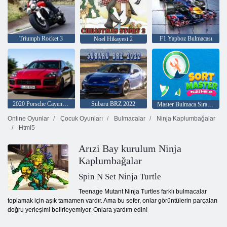
Triumph Rocket 3
F1 Yapboz Bulmacası
Noel Hikayesi 2
2020 Porsche Cayenne GTS
Subaru BRZ 2022
Master Bulmaca Sıralama
Online Oyunlar
Çocuk Oyunları
Bulmacalar
Ninja Kaplumbağalar
Html5
Arızi Bay kurulum Ninja
Kaplumbağalar
Spin N Set Ninja Turtle
Teenage Mutant Ninja Turtles farklı bulmacalar
toplamak için aşık tamamen vardır. Ama bu sefer, onlar görüntülerin parçaları
doğru yerleşimi belirleyemiyor. Onlara yardım edin!