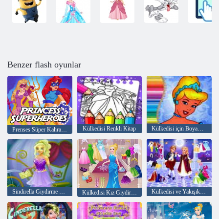
Benzer flash oyunlar
Külkedisi Renkli Kitap
Külkedisi için Boyama Kitabı
Prenses Süper Kahramanlar
Sindirella Giydirme Modası nova
Külkedisi ve Yakışıklı Prens
Külkedisi Kız Giydirme Oyunları