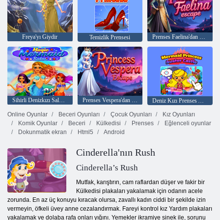
Freya'yı Giydir
Prenses Faelina'dan Kaçış
Temizlik Prensesi
Sihirli Denizkızı Salonu
Prenses Vespera'dan Kaçış
Deniz Kızı Prenses Avater Kalesi
Online Oyunlar
Beceri Oyunları
Çocuk Oyunları
Kız Oyunları
Komik Oyunlar
Beceri
Külkedisi
Prenses
Eğlenceli oyunlar
Dokunmatik ekran
Html5
Android
Cinderella'nın Rush
Cinderella’s Rush
Mutfak, karıştırın, cam raflardan düşer ve fakir bir
Külkedisi plakaları yakalamak için odanın acele
zorunda. En az üç konuyu kıracak olursa, zavallı kadın ciddi bir şekilde izin
vermeyin, öfkeli üvey anne cezalandırmak. Fareyi kontrol kız Yardım plakaları
yakalamak ve dolaba rafa onları yığını. Yemekler ikramiye sinek ile, sorunu