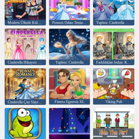
Modern Ülkede Külkedisi
Prenses Odası Temizliği
Yapboz: Cinderella Dönüşümleri
Cinderella Hikayesi Oyunları
Yapboz: Cinderella
Farklılıkları bulun: Külkedisi
Fitness Egzersiz XL
Viking Pub
Cinderella Çini Slayt Yarışması