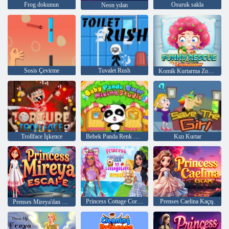
Frog dokunun
Osuruk sakla
Neon yılan
Sosis Çevirme
Tuvalet Rush
Komik Kurtarma Zookeeper
Trollface İşkence
Bebek Panda Renk Karıştırma Stüdyosu
Kızı Kurtar
Princess Cottage Core vs Denizkızı Core Rakipleri
Prenses Caelina Kaçış.
Prenses Mireya'dan Kaçış