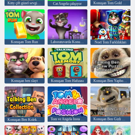
Kitty çift güzel sevgililer
Konuşan Tom Gold Çevrimiçi Çalıştır
Cat Angela çalışıyor
Konuşan Tom Run
Laboratuvarda Konuşan Tom
Noel Tom Farklılıkları
Konuşan ben slayt
Konuşan Tom Hafızası
Konuşan Ben Yapboz Koleksiyonu
Tom ve Angela Insta Modası
Konuşan Ben Gizli Yıldızlar
Konuşan Ben Koleksiyonu