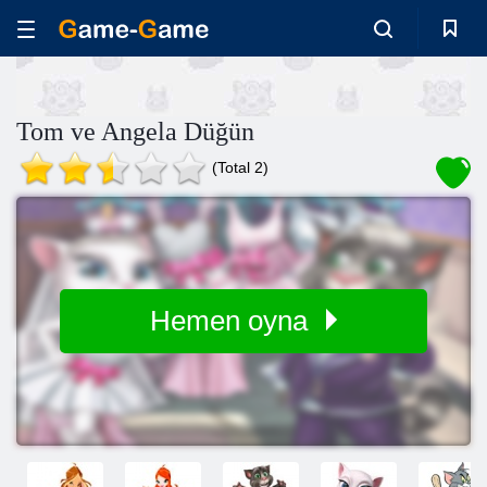
Tom ve Angela Düğün
(Total 2)
Hemen oyna