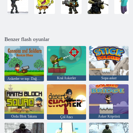
Benzer flash oyunlar
Kral Askerler
Sopa asker
Askerler ve top: Dağ Saldırı
Ordu Blok Takımı
Asker Köprüsü
Çöl Atıcı