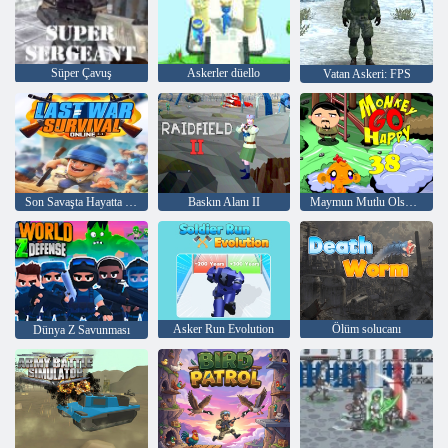
Süper Çavuş
Askerler düello
Vatan Askeri: FPS
Son Savaşta Hayatta Kalma Çevrimiçi
Baskın Alanı II
Maymun Mutlu Olsun Sahne 38
Asker Run Evolution
Ölüm solucanı
Dünya Z Savunması