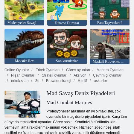
Medeniyetler Savaşları: Master Edition
Para Taşıyıcıları 2
Dinamo Dünyası
Meksika Rex
Son kurtulanlar
Maskeli Kuvvetler: Zombie Survival
Online Oyunlar
Erkek Oyunları
Görev oyunları
Macera Oyunları
Nişan Oyunları
Strateji oyunları
Aksiyon
Çevrimiçi oyunlar
erkek silah
3d
Browser strateji
Html5
askerler
Mad Savaş Deniz Piyadeleri
Mad Combat Marines
Profesyoneller arasında en iyi olmak ister, çok
oyunculu bir maç deniz piyadeleri içerir. Karşı tüm
dünyada temsilcileri oynarlar. Görev basit - Kendinizi öldürülmüş izin
vermeyin, ama rakipler maksimum yok etmek. Hizmetinizdedir beş silah
çeşitleri ve özel bir araç anlayışlı, çeviklik ve stratejik düşünme yeteneği