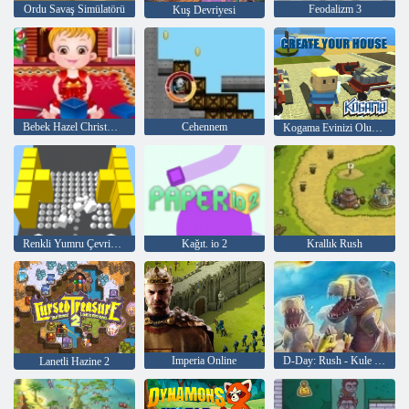
Ordu Savaş Simülatörü
Feodalizm 3
Kuş Devriyesi
Bebek Hazel Christmas Time
Cehennem
Kogama Evinizi Oluşturun
Renkli Yumru Çevrimiçi
Kağıt. io 2
Krallık Rush
Imperia Online
D-Day: Rush - Kule Savunma
Lanetli Hazine 2