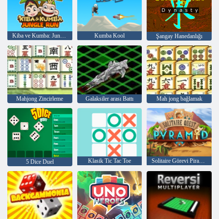
Kiba ve Kumba: Jungle Run
Kumba Kool
Şangay Hanedanlığı
Mahjong Zincirleme
Galaksiler arası Battı
Mah jong bağlamak
Klasik Tic Tac Toe
Solitaire Görevi Piramidi
5 Dice Duel