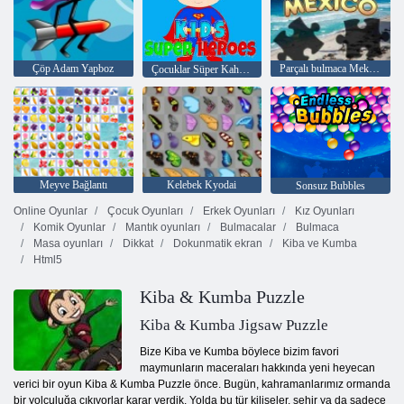
Çöp Adam Yapboz
Parçalı bulmaca Meksika
Çocuklar Süper Kahramanlar
Meyve Bağlantı
Kelebek Kyodai
Sonsuz Bubbles
Online Oyunlar
Çocuk Oyunları
Erkek Oyunları
Kız Oyunları
Komik Oyunlar
Mantık oyunları
Bulmacalar
Bulmaca
Masa oyunları
Dikkat
Dokunmatik ekran
Kiba ve Kumba
Html5
Kiba & Kumba Puzzle
Kiba & Kumba Jigsaw Puzzle
Bize Kiba ve Kumba böylece bizim favori
maymunların maceraları hakkında yeni heyecan
verici bir oyun Kiba & Kumba Puzzle önce. Bugün, kahramanlarımız ormanda
bir yolculuğa çıkıyorlar karar verdik. Yolda bu tür kiliseler, şehir ya da sadece