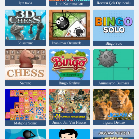
Için tavla
Reversi Çok Oyunculu
Uno Kahramanları
3d satranç
İnanılmaz Örümcek Solitaire
Bingo Solo
Satranç
Bingo Kraliyet
Animasyon Bulmaca
Jumbo Jan Van Hassas
Jigsaw Deluxe
Mahjong Sonic