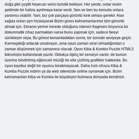
doğa gibi çeşitli heyecan verici turistik bekliyor. Her yerde, onlar resim
şeklinde bir hafıza ayrılmaya karar verdi. Sen ve ben bu konuda onlara
yardımcı olabilir. Yani, biz çok parçaya görüntü kırık olması gerekir. Alan
sağda onları ayrı hizalayarak Bizim görev kahramanlarımız tüm görüntü
almak için. Ekranın yerine nerede olduğunu istenen fragmanı boyunca bir
dokunmatik cihaz parmakları varsa bunu yapmak için, sadece fareyi
sürükleyin veya. Bu görevi tamamladıktan sonra, bir sonraki seviyeye geçin.
Karmaşıklığı artacak unutmayın, ama oyun zaman sınırı olmadığından o
zaman düşünmek için zamanınız olacak. Oyun Kiba & Kumba Puzzle HTML5
teknolojisi kullanılarak yazılır. Oldukça ilginç bir senaryo vardır. de bunun
üzerine bindirilmiş eğlenceli müziği ile elle çizilmiş grafikler hakkında. Bu
oyun kayıtsız değil bir oyuncu bırakmayacak. Daha hızlı cihaza Kiba &
Kumba Puzzle indirin ya da web sitemizde online oynamak için. Bizim
kahramanları Kiba ve Kumba ile büyüleyici bulmaca dünyada kendinizi.