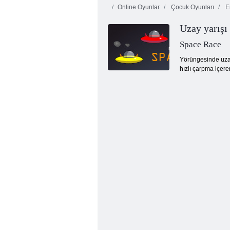
Online Oyunlar
Çocuk Oyunları
Er
Uzay yarışı
Space Race
Yörüngesinde uzay 
hızlı çarpma içer
Şapkadaki kedi bundan çok şey biliyor!
Kamp süresi