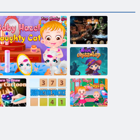
Gizli Nesneler
Korsan Hazine
Cadı bulmaca
Kızdırma
Bebek Hazel:
ikatür çizmek
Çıkarma
anaokulunda bir
öğrenmek
Bebek Hazel - yaramaz kedi
Uygulaması
gün