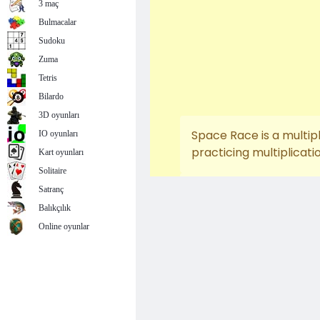
3 maç
Bulmacalar
Sudoku
Zuma
Tetris
Bilardo
3D oyunları
IO oyunları
Kart oyunları
Solitaire
Satranç
Balıkçılık
Online oyunlar