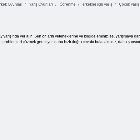
kek Oyunları
Yarış Oyunları
Öğrenme
erkekler için yarış
Çocuk yarış
Bebek Hazel:
Veteriner
Kapalı kutu
Yıldız Mutfak
yarışında yer alın. Sen onların yeteneklerine ve bilgide eminiz ise, yarışmaya dahil
en problemleri çözmek gerekiyor. daha hızlı doğru cevabı bulacaksınız, daha şansı