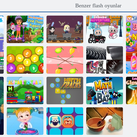
Benzer flash oyunlar
Çarşamba
Labubu
Dora Explorer
Cadılar Bayramı
Otomobil
bu yavruları bul
Mağarası
Macerası
Matematik
4 Görsel 1
topları
Meyveyi Eşleştir
Kelime
Matematik
Matematik vs
kar
Alfabetik tren
Parçalar
Bat