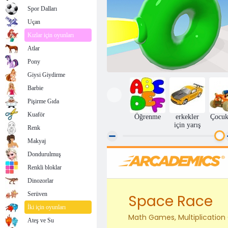
Spor Dalları
Uçan
Kızlar için oyunları
Atlar
Pony
Giysi Giydirme
Barbie
Pişirme Gıda
Kuaför
Öğrenme
erkekler
Çocuk
için yarış
Renk
Makyaj
Dondurulmuş
Zıplayan Blob Yarışı: Engel Parkuru
Renkli bloklar
Dinozorlar
Serüven
İki için oyunları
Ateş ve Su