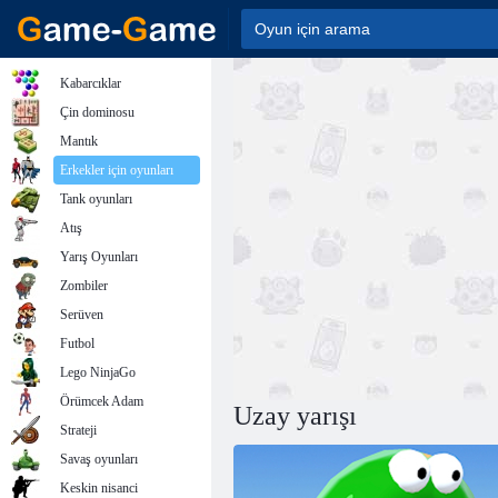
Kabarcıklar
Çin dominosu
Mantık
Erkekler için oyunları
Tank oyunları
Atış
Yarış Oyunları
Zombiler
Serüven
Futbol
Lego NinjaGo
Örümcek Adam
Uzay yarışı
Strateji
Savaş oyunları
Keskin nisanci