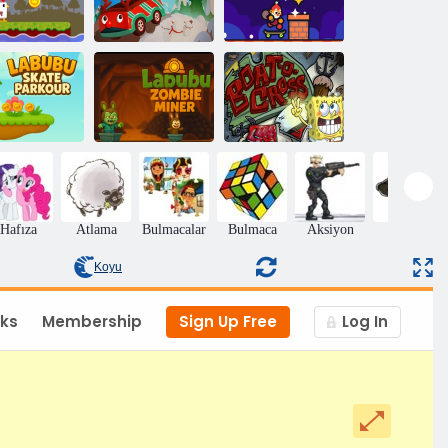
avuk çığlık
Kickflip Noel
yarışı
Yumurta yarışı
Baba
abubu Skate
Labubu Zombi
Tekne-O-Cross
Parkour
Madenci
2
Hafıza
Atlama
Bulmacalar
Bulmaca
Aksiyon
Macera
Koyu