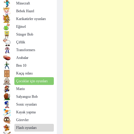
Minecraft
Bebek Hazel
Karikatürler oyunları
Eğitsel
Sünger Bob
Çiftlik
Transformers
Arabalar
Ben 10
Kaçış odası
Çocuklar için oyunları
Mario
Salyangoz Bob
Sonic oyunları
Kayak yapma
Görevler
Flash oyunları