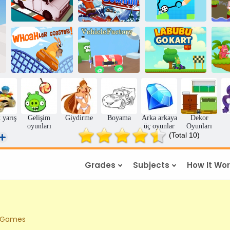
T
Izgara Drifter
Yokuş aşağı
Arabanı Çiz
Whoa Bırak
L
coaster!
Araç
Labubu Gokart
 yarış
Gelişim
Giydirme
Boyama
Arka arkaya
Dekor
oyunları
üç oyunlar
Oyunları
(Total 10)