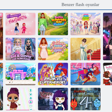
Benzer flash oyunlar
Besties St.
Patrick Günü
Kpop Taze
Daima Moda
Modası
Bahar Tarzı
Besties
Sid ve Ginny
Mükemmel
Y2K Glam
Paskalya
Çatışması
Görünümü
Düğün Zambak
Alışverişkoliği:
Prenses Süper
In
Tokyo
Kahramanlar
Kış Buz Pateni