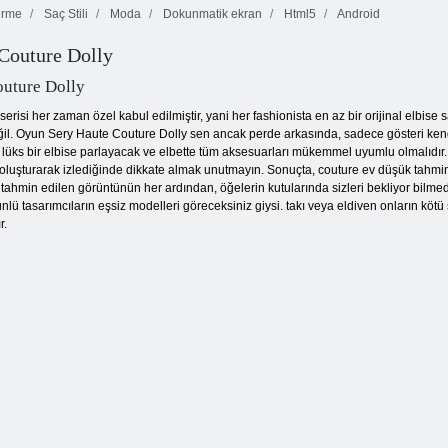
irme
Saç Stili
Moda
Dokunmatik ekran
Html5
Android
Kraliyete Giden
Yol: Oyuncak
Couture Dolly
Bebeklerin
Savaşı
Vampir Giydir
Ateş ve Su 4
outure Dolly
serisi her zaman özel kabul edilmiştir, yani her fashionista en az bir orijinal elbise
l. Oyun Sery Haute Couture Dolly sen ancak perde arkasında, sadece gösteri kendin
lüks bir elbise parlayacak ve elbette tüm aksesuarları mükemmel uyumlu olmalıdır. Ye
oluşturarak izlediğinde dikkate almak unutmayın. Sonuçta, couture ev düşük tahminl
, tahmin edilen görüntünün her ardından, öğelerin kutularında sizleri bekliyor bilme
 ünlü tasarımcıların eşsiz modelleri göreceksiniz giysi. takı veya eldiven onların kö
r.