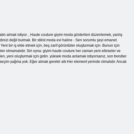
 satın almak istiyor. , Haute couture giyim moda gösterileri düzenlemek, yanlış
izi değil bulmak. Bir stilist moda evi haline - Sen sorumlu şeyi emanet.
ni bir iş elde etmek için, beş zarif görüntüler oluşturmak için. Bunun için
er olmamalıdır. Siri oyna: giyim haute couture her zaman yeni elbiseler ve
den, yeni oluşturmak için gidin. yüksek moda anlamak istiyorsanız, son trendler
tü seçim yağma yok. Eğer almak gerekir altı Her element yerinde olmalıdır. Ancak