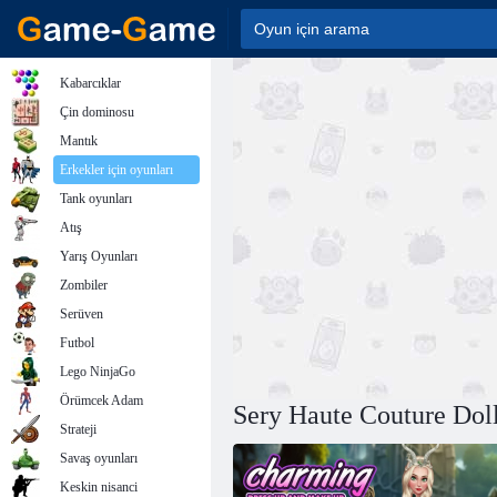
Kabarcıklar
Çin dominosu
Mantık
Erkekler için oyunları
Tank oyunları
Atış
Yarış Oyunları
Zombiler
Serüven
Futbol
Lego NinjaGo
Örümcek Adam
Sery Haute Couture Dol
Strateji
Savaş oyunları
Keskin nisanci