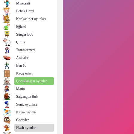
Minecraft
Bebek Hazel
Karikatürler oyunları
Eğitsel
Sünger Bob
Çiftlik
Transformers
Arabalar
Ben 10
Kaçış odası
Çocuklar için oyunları
Mario
Salyangoz Bob
Sonic oyunları
Kayak yapma
Görevler
Flash oyunları