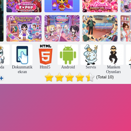
Ayla Dünya
S
Romantik K Pop
Prensesi'nin
Allık Moda Kız
Dönüşümü
hayatı
Odası
Anime Çocuk
Kız Kuaförü ve
2 Kişilik Oyun
Giydirme
AS
Giydirme
Tasarım Salonu
Oyunu
da
Dokunmatik
Html5
Android
Servis
Manken
ekran
Oyunları
(Total 10)