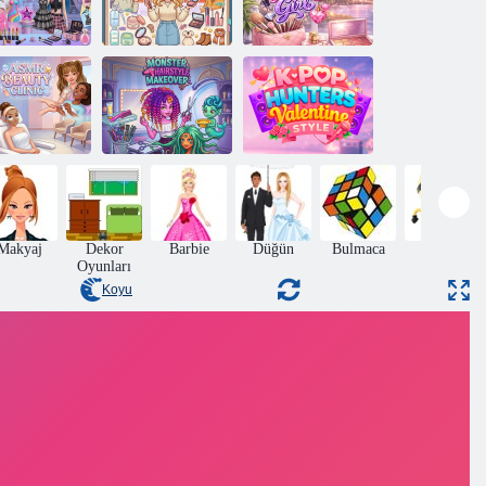
id ve Ginny
Günlük Maggie:
Y2K Glam
Arkadaşlık
Çatışması
Değişimi
çekici kız
K-Pop Avcıları
MR Güzellik
Canavar Saç
Sevgililer Günü
Kliniği
Modeli Tasarımı
Tarzı
Makyaj
Dekor
Barbie
Düğün
Bulmaca
Beceri
Oyunları
Koyu