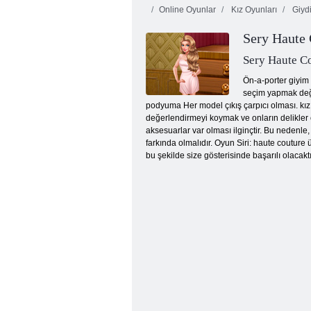
Online Oyunlar
Kız Oyunları
Giyd
Sery Haute 
Sery Haute C
Ön-a-porter giyim 
seçim yapmak deği
podyuma Her model çıkış çarpıcı olması. kız 
Moda Valkyries Stil Efsanesi
değerlendirmeyi koymak ve onların delikler 
aksesuarlar var olması ilginçtir. Bu nedenle
farkında olmalıdır. Oyun Siri: haute couture
bu şekilde size gösterisinde başarılı olacaktı