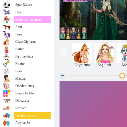
Spor Dalları
Uçan
Kızlar için oyunları
Atlar
Pony
Giysi Giydirme
Barbie
Pişirme Gıda
Kuaför
Giydirme
Saç Stili
Mo
Renk
Makyaj
Dondurulmuş
Büyüleyici Giydirme ve Makyaj
Renkli bloklar
Dinozorlar
Serüven
İki için oyunları
Ateş ve Su