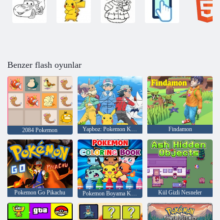
Benzer flash oyunlar
Yapboz: Pokemon Klanı
Findamon
2084 Pokemon
Pokemon Go Pikachu
Kül Gizli Nesneler
Pokemon Boyama Kitabı