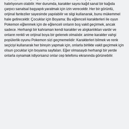
hatırlıyorum olabilir. Her durumda, karakter sayısı kağıt sanal bir kağıda
çarpıcı sanatsal başyapıtı yaratmak için izin verecektir. Her bir görüntü,
orijinal fanteziler sayesinde yapılabilir ve silgi kullanarak, bunu mükemmel
hale getirecektir. Çocuklar için Boyama: Bu eğlenceli karakterleri ile oyun
Pokemon eğlenmek için de eğlenceli onların boş vakit geçirmek, ancak
sadece. Herhangi bir kahraman kendi karakter ve alışkanlıkları vardır ve
onların renkli ve orijinal boya bir gelenek olmalıdır. anime karakter vahşi
popülerlik oyunu Pokemon sizi geçmemelidir: Karakterleri bilmek ve renk
seçiciyi kullanarak her bireyin yapmak için, onlarla birlikte vakit geçirmek için
olsun çocuklar için boyama sayfaları. Eğer olmasaydı herhangi bir yerde
onlarla oynamak istiyorsanız onlar cep telefonu ekranında görünebilir.