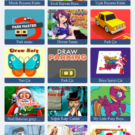
Müzik Boyama Kitabı
Uçak Boyama Kitabı
Evcil Hayvan Boyama Kitabı
Park ustası
Dövme Sanatı
Park Çiz
Yarı Çiz
Park Çiz
Boya Spreyi Çiz
Soğuk Kalp: Cadılar Bayramı için Anna'nın yüzünde Rakamlar
My Little Pony Boyama Kitabı
Noel Baba'nın gerçek Saç Modelleri