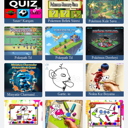
Sınav! Karışım
Pokemon Bellek Süresi
Pokémon Kule Savunması
Pokepath Td
Pokepath Td
Pokémon Derebeyi
Gartic. io
Nokta Kız Boyama Kitabı
Minyatür Charmander Resim Bloğu Görev