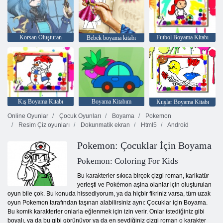
Korsan Oluşturan
Futbol Boyama Kitabı
Bebek boyama kitabı
Kış Boyama Kitabı
Boyama Kitabım
Kuşlar Boyama Kitabı
Online Oyunlar
Çocuk Oyunları
Boyama
Pokemon
Resim Çiz oyunları
Dokunmatik ekran
Html5
Android
Pokemon: Çocuklar İçin Boyama
Pokemon: Coloring For Kids
Bu karakterler sıkıca birçok çizgi roman, karikatür
yerleşti ve Pokémon aşina olanlar için oluşturulan
oyun bile çok. Bu konuda hissediyorum, ya da hiçbir fikriniz varsa, tüm uzak
oyun Pokemon tarafından taşınan alabilirsiniz aynı: Çocuklar için Boyama.
Bu komik karakterler onlarla eğlenmek için izin verir. Onlar istediğiniz gibi
boyalı, ya da bu gibi görünüyor ya da en sevdiğiniz çizgi roman o karakter