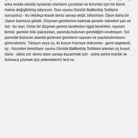
arka sırada okulda oynanan olanların çocukları ve torunları için bir favori
haline değiştirilmiş istiyorum. Size oyunu Günlük Battleship Solitaire
sunuyoruz - bu oldukça klasik deniz savaşı değil, biliyorsun. Oyun daha bir
Japon bulmaca gibidir. Düşman gemilerine bakmak gerekir. Istemleri yan ve
üst - bu sayı. Onlar bir düşman gemisi tarafından işgal kesimleri, sayısını
temsil. gemiler bile çaprazdan, yanında bulunan gerektiğini unutmayın. Sol
panelde bulunan alanda gizlenen gemilerin sayısını ve yapılandırmasını
göreceksiniz. Tıklayın veya su, iki koyun hücreye dokunma - gemi segmenti,
üç - hücreleri temizliyor. oyunu Günlük Battleship Solitaire alanları üç boyut,
daha - daha zor. deniz alanı savaşı kazanmak için - daha sonra mantık ve
bulmaca çözmek için yeteneklerini test ve.