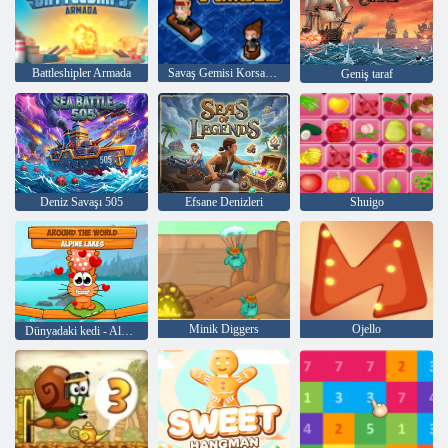
Battleshipler Armada
Savaş Gemisi Korsanları
Geniş taraf
Deniz Savaşı 505
Efsane Denizleri
Shuigo
Minik Diggers
Ojello
Dünyadaki kedi - Alpine Lakes