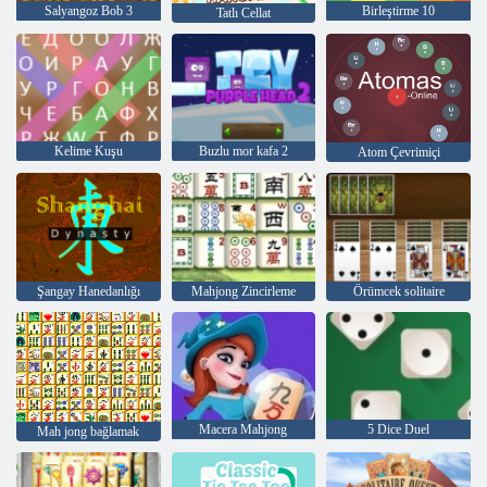
Salyangoz Bob 3
Birleştirme 10
Tatlı Cellat
Kelime Kuşu
Buzlu mor kafa 2
Atom Çevrimiçi
Şangay Hanedanlığı
Mahjong Zincirleme
Örümcek solitaire
Macera Mahjong
5 Dice Duel
Mah jong bağlamak