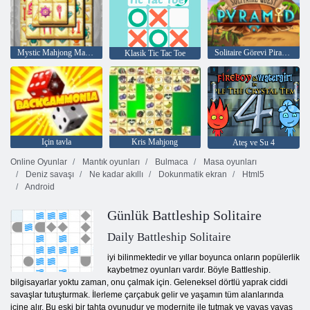
Mystic Mahjong Maceraları
Solitaire Görevi Piramidi
Klasik Tic Tac Toe
Için tavla
Kris Mahjong
Ateş ve Su 4
Online Oyunlar
Mantık oyunları
Bulmaca
Masa oyunları
Deniz savaşı
Ne kadar akıllı
Dokunmatik ekran
Html5
Android
Günlük Battleship Solitaire
Daily Battleship Solitaire
iyi bilinmektedir ve yıllar boyunca onların popülerlik
kaybetmez oyunları vardır. Böyle Battleship.
bilgisayarlar yoktu zaman, onu çalmak için. Geleneksel dörtlü yaprak ciddi
savaşlar tutuşturmak. İlerleme çarçabuk gelir ve yaşamın tüm alanlarında
içine alır. Bu eski bir tahta oyunudur ve modernite ile tutmak ve yavaş yavaş