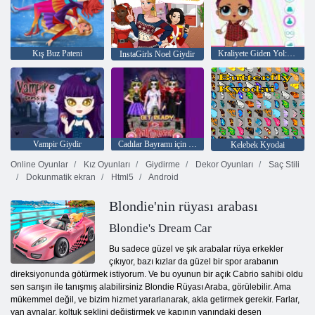
Kış Buz Pateni
Kraliyete Giden Yol: Oyuncak Bebeklerin Savaşı
InstaGirls Noel Giydir
Vampir Giydir
Cadılar Bayramı için Hazır Olun
Kelebek Kyodai
Online Oyunlar
Kız Oyunları
Giydirme
Dekor Oyunları
Saç Stili
Dokunmatik ekran
Html5
Android
Blondie'nin rüyası arabası
Blondie's Dream Car
Bu sadece güzel ve şık arabalar rüya erkekler
çıkıyor, bazı kızlar da güzel bir spor arabanın
direksiyonunda götürmek istiyorum. Ve bu oyunun bir açık Cabrio sahibi oldu
sen sarışın ile tanışmış alabilirsiniz Blondie Rüyası Araba, görülebilir. Ama
mükemmel değil, ve bizim hizmet yararlanarak, akla getirmek gerekir. Farlar,
yan aynalar, koltuk şeklini değiştirmek ve kapının yanındaki desen