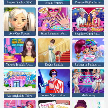
Prenses Kaplıca Günü
Prenses Düğün Pastası
Krallık Yaratıcı
Avie Cep: Popstar
Süper kahraman bebek manikür
Sevgililer Günü Romantik Akşam Yemeği
Yüksek Topuklu Ayakkabı Tasarımcısı
Düğün Zambak
Parlatıcı ve Parlatıcı Giydir
Prenses Süper Kahramanlar
Moda savaş
Alışverişkoliği: Tokyo