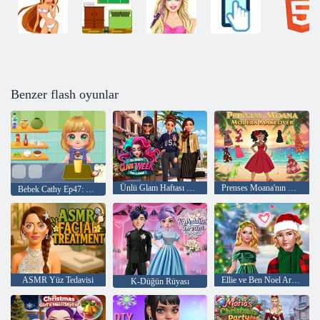
Benzer flash oyunlar
Ünlü Glam Haftası Yarışması
Prenses Moana'nın Modern Görünümü
Bebek Cathy Ep47: Güzel İçecekler
ASMR Yüz Tedavisi
Ellie ve Ben Noel Arifesi
K-Düğün Rüyası