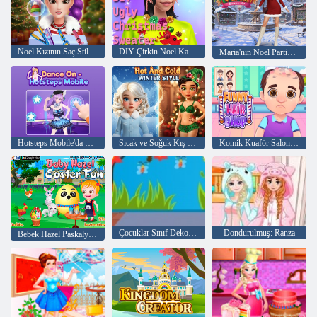
Noel Kızının Saç Stilisti
DIY Çirkin Noel Kazak
Maria'nın Noel Partisi Giydirmesi
Hotsteps Mobile'da Dans Edin
Sıcak ve Soğuk Kış Stili
Komik Kuaför Salonları
Çocuklar Sınıf Dekorasyon
Dondurulmuş: Ranza
Bebek Hazel Paskalya Eğlence