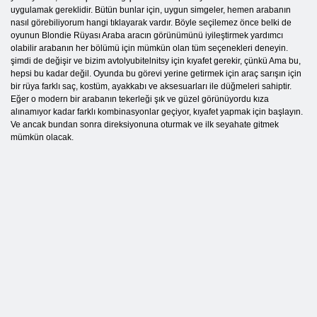
uygulamak gereklidir. Bütün bunlar için, uygun simgeler, hemen arabanın
nasıl görebiliyorum hangi tıklayarak vardır. Böyle seçilemez önce belki de
oyunun Blondie Rüyası Araba aracın görünümünü iyileştirmek yardımcı
olabilir arabanın her bölümü için mümkün olan tüm seçenekleri deneyin.
şimdi de değişir ve bizim avtolyubitelnitsy için kıyafet gerekir, çünkü Ama bu,
hepsi bu kadar değil. Oyunda bu görevi yerine getirmek için araç sarışın için
bir rüya farklı saç, kostüm, ayakkabı ve aksesuarları ile düğmeleri sahiptir.
Eğer o modern bir arabanın tekerleği şık ve güzel görünüyordu kıza
alınamıyor kadar farklı kombinasyonlar geçiyor, kıyafet yapmak için başlayın.
Ve ancak bundan sonra direksiyonuna oturmak ve ilk seyahate gitmek
mümkün olacak.