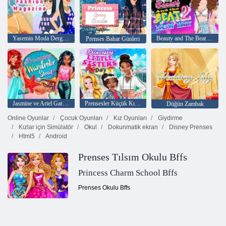
Yasemin Moda Dergisinde
Beauty and The Beat 2 Yeni Hit
Prenses Bahar Günleri
Jasmine ve Ariel Gardırop Takası
Prensesler Küçük Kız Kardeşler Günü
Düğün Zambak
Online Oyunlar
Çocuk Oyunları
Kız Oyunları
Giydirme
Kızlar için Simülatör
Okul
Dokunmatik ekran
Disney Prenses
Html5
Android
Prenses Tılsım Okulu Bffs
Princess Charm School Bffs
Prenses Okulu Bffs