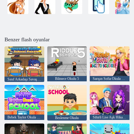
Benzer flash oyunlar
Bilmece Okulu 5
Sarışın Sofia Okula Dönüş
Sınıf Arkadaşı Savaşı - Okul Yapboz
Bebek Taylor Okula Dönüş
Sihirli Lise Aşk Hikayesi
Beslenme Okulu