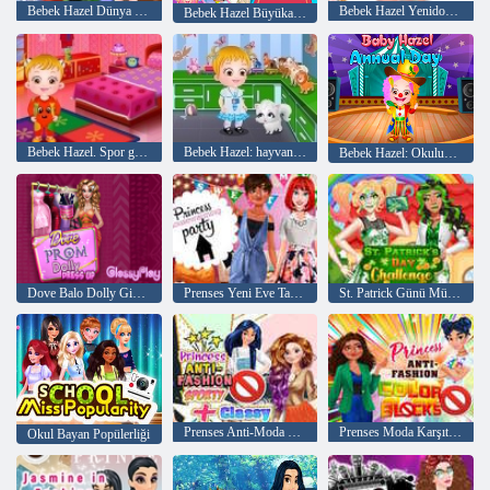
Bebek Hazel Dünya Günü
Bebek Hazel Yenidoğan Aşılama
Bebek Hazel Büyükanne Evi
Bebek Hazel. Spor günü
Bebek Hazel: hayvanlar keşfedin
Bebek Hazel: Okulun Yıllık günü
Dove Balo Dolly Giydir
Prenses Yeni Eve Taşınma Partisi
St. Patrick Günü Mücadelesi
Prenses Anti-Moda Sportif + Klas
Prenses Moda Karşıtı Renk Blokları
Okul Bayan Popülerliği