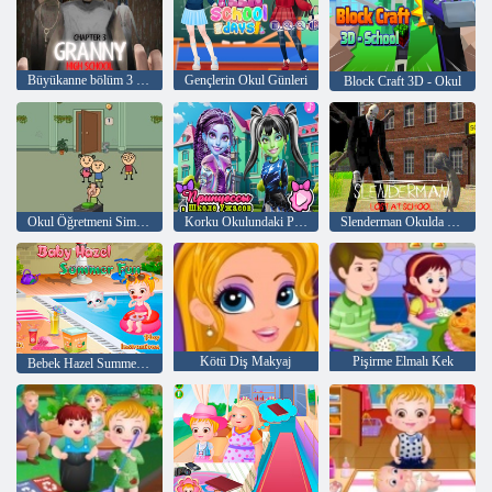
Büyükanne bölüm 3 lise
Gençlerin Okul Günleri
Block Craft 3D - Okul
Okul Öğretmeni Simülatörü
Korku Okulundaki Prensesler
Slenderman Okulda Kayboldu
Kötü Diş Makyaj
Pişirme Elmalı Kek
Bebek Hazel Summer Fun