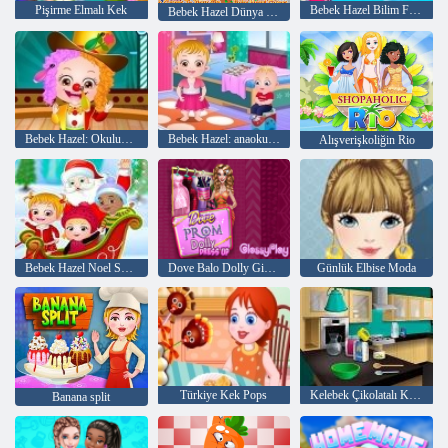
Pişirme Elmalı Kek
Bebek Hazel Bilim Fuarı Oyna
Bebek Hazel Dünya Günü
Bebek Hazel: Okulun Yıllık günü
Bebek Hazel: anaokulunda bir gün
Alışverişkoliğin Rio
Bebek Hazel Noel Sürpriz
Dove Balo Dolly Giydir
Günlük Elbise Moda
Türkiye Kek Pops
Kelebek Çikolatalı Kek: Emma ile Pişirme
Banana split