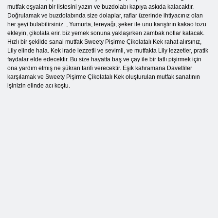
mutfak eşyaları bir listesini yazın ve buzdolabı kapıya askıda kalacaktır.
Doğrulamak ve buzdolabında size dolaplar, raflar üzerinde ihtiyacınız olan
her şeyi bulabilirsiniz. , Yumurta, tereyağı, şeker ile unu karıştırın kakao tozu
ekleyin, çikolata erir. biz yemek sonuna yaklaşırken zambak notlar katacak.
Hızlı bir şekilde sanal mutfak Sweety Pişirme Çikolatalı Kek rahat alırsınız,
Lily elinde hala. Kek irade lezzetli ve sevimli, ve mutfakta Lily lezzetler, pratik
faydalar elde edecektir. Bu size hayatta baş ve çay ile bir tatlı pişirmek için
ona yardım etmiş ne şükran tarifi verecektir. Eşik kahramana Davetliler
karşılamak ve Sweety Pişirme Çikolatalı Kek oluşturulan mutfak sanatının
işinizin elinde acı koştu.