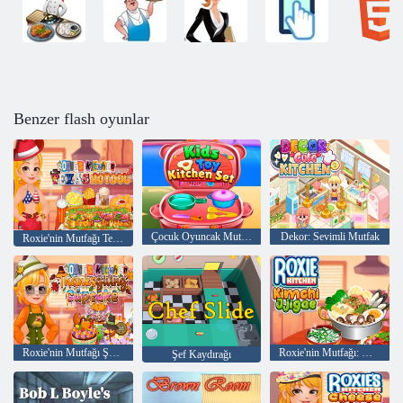
Benzer flash oyunlar
Çocuk Oyuncak Mutfak Seti
Dekor: Sevimli Mutfak
Roxie'nin Mutfağı Texas Hotdog
Roxie'nin Mutfağı Şükran Günü Kek
Roxie'nin Mutfağı: Kimchi Jjigae
Şef Kaydırağı