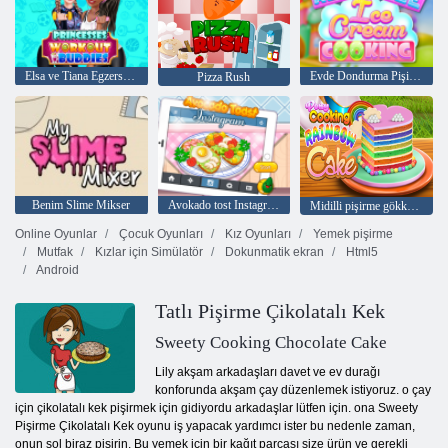
Elsa ve Tiana Egzersiz Arkadaşları
Evde Dondurma Pişirme
Pizza Rush
Benim Slime Mikser
Avokado tost Instagram
Midilli pişirme gökkuşağı kek
Online Oyunlar
Çocuk Oyunları
Kız Oyunları
Yemek pişirme
Mutfak
Kızlar için Simülatör
Dokunmatik ekran
Html5
Android
Tatlı Pişirme Çikolatalı Kek
Sweety Cooking Chocolate Cake
Lily akşam arkadaşları davet ve ev durağı
konforunda akşam çay düzenlemek istiyoruz. o çay
için çikolatalı kek pişirmek için gidiyordu arkadaşlar lütfen için. ona Sweety
Pişirme Çikolatalı Kek oyunu iş yapacak yardımcı ister bu nedenle zaman,
onun sol biraz pişirin. Bu yemek için bir kağıt parçası size ürün ve gerekli