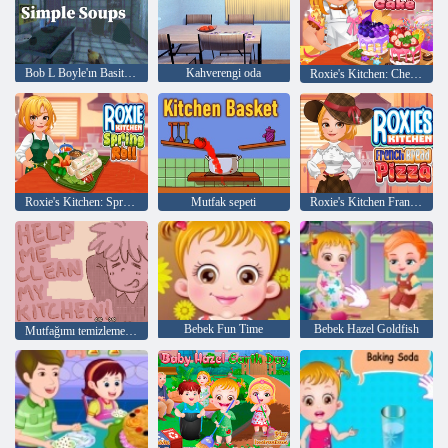
Bob L Boyle'ın Basit Çorbaları
Kahverengi oda
Roxie's Kitchen: Cheesecake
Roxie's Kitchen: Spring Roll
Mutfak sepeti
Roxie's Kitchen Fransız Ekmek Pizza
Bebek Fun Time
Bebek Hazel Goldfish
Mutfağımı temizlememe yardım et