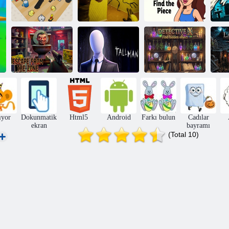
Arka Odalardan
Aşk Hikayesi:
Onları eşleştirin!
Kaçış 1
Parçayı Bul
Bi
Dedektif X Gizli
Bölgeden Kaçış
Uzun Adam
nesneyi bul
Dr
ıyor
Dokunmatik
Html5
Android
Farkı bulun
Cadılar
ekran
bayramı
(Total 10)