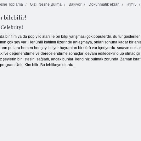
sne Toplama
Gizli Nesne Bulma
Bakıyor
Dokunmatik ekran
Html5
 bilebilir!
Hazineleri Little
Shop
Satranç Lab
Ateş ve Su 4
Celebrity!
da bir film ya da pop yıldızları ile bir bilgi yarışması çok popülerdir. Bu tür gösterile
rının çok şey var: Her ünlü katılımı üzerinde anlaşmaya, onları sonuna kadar bir anla
rın putlara hemen her şeyi biliyor hayranları bir sürü var içeriyordu. sınavın nokta
acak! ve değerlendirme ve derecelendirme sonuçları devam edilecektir olup olmadığı 
z şeylerin bir listesini sağladı, ancak bunları kendiniz bulmak zorunda. Zaman israf 
rogram Ünlü Kim bilir! Bu tehlikeye olurdu.