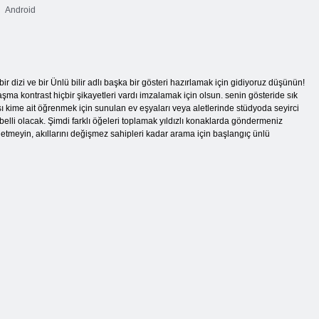
Android
r bir dizi ve bir Ünlü bilir adlı başka bir gösteri hazırlamak için gidiyoruz düşünün!
şma kontrast hiçbir şikayetleri vardı imzalamak için olsun. senin gösteride sık
sı kime ait öğrenmek için sunulan ev eşyaları veya aletlerinde stüdyoda seyirci
belli olacak. Şimdi farklı öğeleri toplamak yıldızlı konaklarda göndermeniz
etmeyin, akıllarını değişmez sahipleri kadar arama için başlangıç ​​ünlü