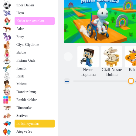
Spor Dalları
Uçan
Kızlar için oyunları
Atlar
Pony
Giysi Giydirme
Barbie
Pişirme Gıda
Kuaför
Nesne
Gizli Nesne
Bak
Toplama
Bulma
Renk
Makyaj
Dondurulmuş
Tekerlekli Sandalye Mini Oyunları
Renkli bloklar
Dinozorlar
Serüven
İki için oyunları
Ateş ve Su