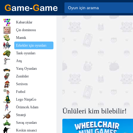
Kabarcıklar
Çin dominosu
Mantık
Erkekler için oyunları
Tank oyunları
Atış
Yarış Oyunları
Zombiler
Serüven
Futbol
Lego NinjaGo
Örümcek Adam
Ünlüleri kim bilebilir!
Strateji
Savaş oyunları
Keskin nisanci