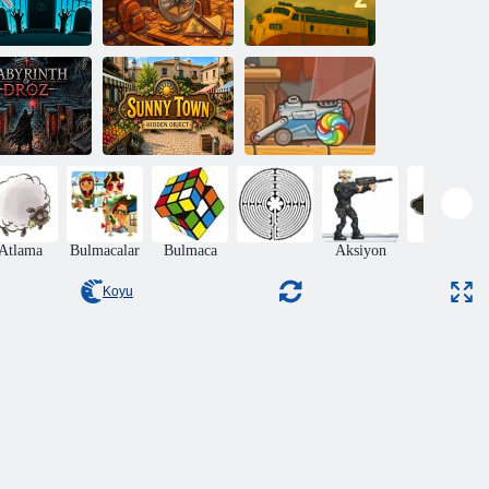
Sessizlikten
Kaçış 2 yeni bir
r Hayalet Bul
Lulu Dedektifi
başlangıç
Güneşli Kasaba
oz Labirenti
Gizli Nesne
Candy bul
Atlama
Bulmacalar
Bulmaca
Aksiyon
Macera
Koyu