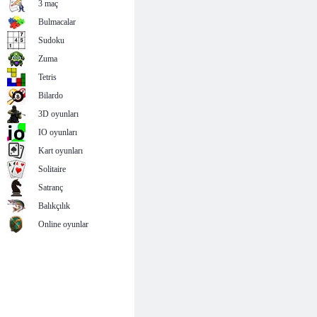
3 maç
Bulmacalar
Sudoku
Zuma
Tetris
Bilardo
3D oyunları
IO oyunları
Kart oyunları
Solitaire
Satranç
Balıkçılık
Online oyunlar