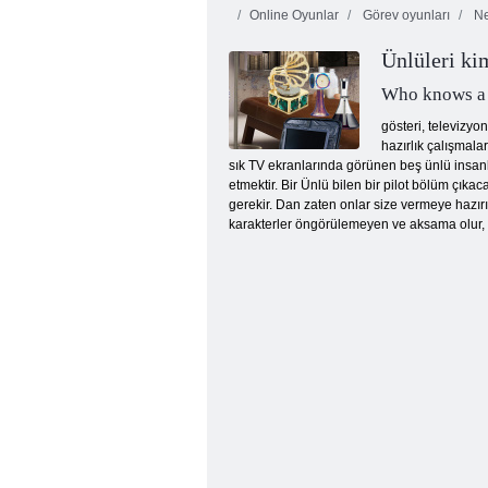
Online Oyunlar
Görev oyunları
Ne
Ünlüleri kim
Who knows a 
gösteri, televizyon
hazırlık çalışmala
sık TV ekranlarında görünen beş ünlü insanla
Sessizliğin Uyanışından Kaçış
etmektir. Bir Ünlü bilen bir pilot bölüm çık
gerekir. Dan zaten onlar size vermeye hazırı
karakterler öngörülemeyen ve aksama olur, p