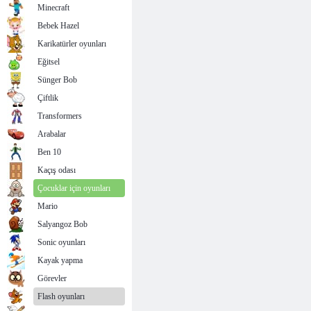
Minecraft
Bebek Hazel
Karikatürler oyunları
Eğitsel
Sünger Bob
Çiftlik
Transformers
Arabalar
Ben 10
Kaçış odası
Çocuklar için oyunları
Mario
Salyangoz Bob
Sonic oyunları
Kayak yapma
Görevler
Flash oyunları