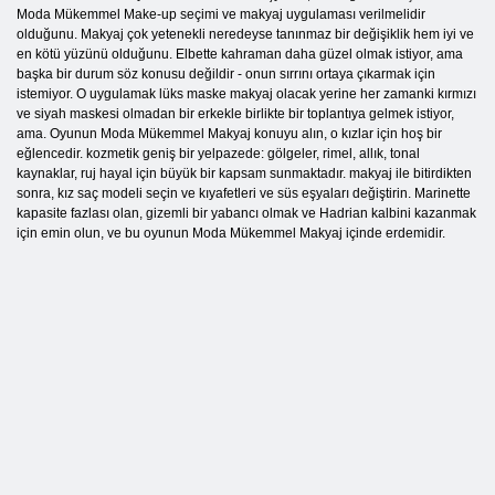
Moda Mükemmel Make-up seçimi ve makyaj uygulaması verilmelidir
olduğunu. Makyaj çok yetenekli neredeyse tanınmaz bir değişiklik hem iyi ve
en kötü yüzünü olduğunu. Elbette kahraman daha güzel olmak istiyor, ama
başka bir durum söz konusu değildir - onun sırrını ortaya çıkarmak için
istemiyor. O uygulamak lüks maske makyaj olacak yerine her zamanki kırmızı
ve siyah maskesi olmadan bir erkekle birlikte bir toplantıya gelmek istiyor,
ama. Oyunun Moda Mükemmel Makyaj konuyu alın, o kızlar için hoş bir
eğlencedir. kozmetik geniş bir yelpazede: gölgeler, rimel, allık, tonal
kaynaklar, ruj hayal için büyük bir kapsam sunmaktadır. makyaj ile bitirdikten
sonra, kız saç modeli seçin ve kıyafetleri ve süs eşyaları değiştirin. Marinette
kapasite fazlası olan, gizemli bir yabancı olmak ve Hadrian kalbini kazanmak
için emin olun, ve bu oyunun Moda Mükemmel Makyaj içinde erdemidir.