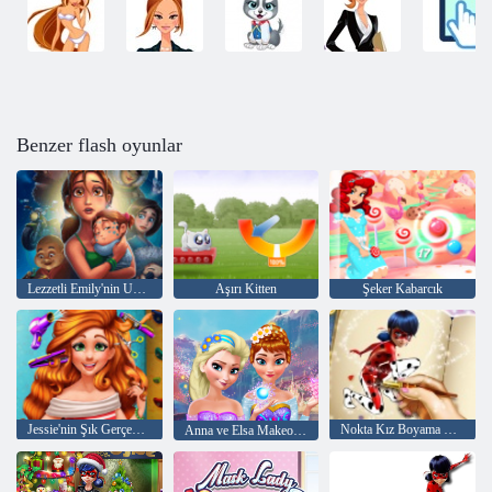
Benzer flash oyunlar
Lezzetli Emily'nin Umutlar ve Korkular
Aşırı Kitten
Şeker Kabarcık
Jessie'nin Şık Gerçek Saç Kesimleri
Nokta Kız Boyama Kitabı
Anna ve Elsa Makeover