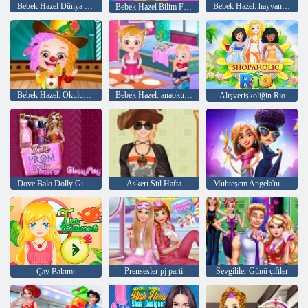
Bebek Hazel Dünya Günü
Bebek Hazel: hayvanlar keşfedin
Bebek Hazel Bilim Fuarı Oyna
Bebek Hazel: Okulun Yıllık günü
Bebek Hazel: anaokulunda bir gün
Alışverişkoliğin Rio
Dove Balo Dolly Giydir
Askeri Stil Hafta
Muhteşem Angela'nın Moda Ateşi
Prensesler pj parti
Sevgililer Günü çiftler
Çay Bakımı