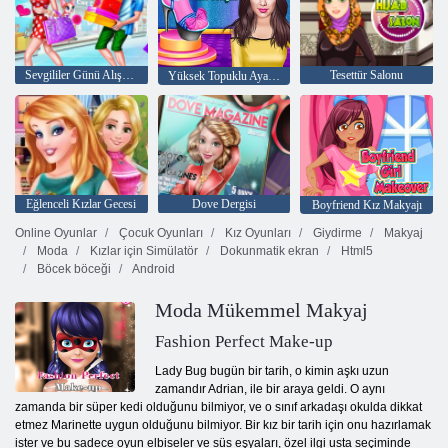
Sevgililer Günü Alışverişi
Tesettür Salonu
Yüksek Topuklu Ayakkabı Tasarımcısı
Eğlenceli Kızlar Gecesi
Dove Dergisi
Boyfriend Kız Makyajı
Online Oyunlar
Çocuk Oyunları
Kız Oyunları
Giydirme
Makyaj
Moda
Kızlar için Simülatör
Dokunmatik ekran
Html5
Böcek böceği
Android
Moda Mükemmel Makyaj
Fashion Perfect Make-up
Lady Bug bugün bir tarih, o kimin aşkı uzun
zamandır Adrian, ile bir araya geldi. O aynı
zamanda bir süper kedi olduğunu bilmiyor, ve o sınıf arkadaşı okulda dikkat
etmez Marinette uygun olduğunu bilmiyor. Bir kız bir tarih için onu hazırlamak
ister ve bu sadece oyun elbiseler ve süs eşyaları, özel ilgi usta seçiminde