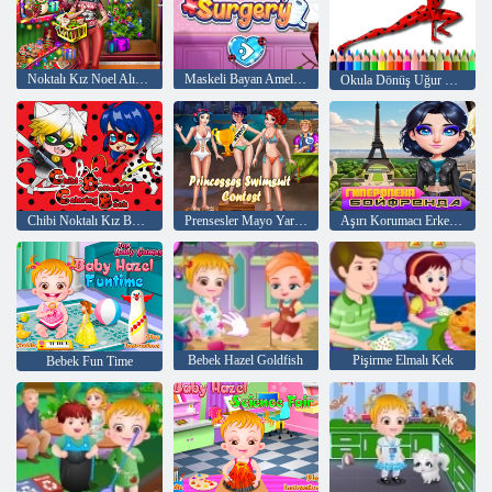
Noktalı Kız Noel Alışverişi
Maskeli Bayan Ameliyatı
Okula Dönüş Uğur Böceği Boyama
Chibi Noktalı Kız Boyama Kitabı
Prensesler Mayo Yarışması
Aşırı Korumacı Erkek Arkadaş
Bebek Hazel Goldfish
Pişirme Elmalı Kek
Bebek Fun Time