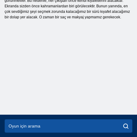
görünmeliler. Bu nedenle, her çıkıştan önce kendi kıyafetlerini alacaklar.
Ekranda sizden önce kahramanlardan biri görülecektir. Bunun yanında, en
çok sevdiğimiz şeyi seçmek zorunda kalacağımız bir sürü kıyafet alacağımız
bir dolap yer alacak. O zaman bir saç ve makyaj yapmamız gerekecek.