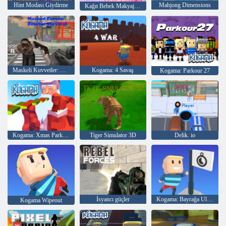
Hint Modası Giydirme
Mahjong Dimensions
Kağıt Bebek Makyajı ve Giydirme
Maskeli Kuvvetler: Zombie Survival
Kogama: 4 Savaş
Kogama: Parkour 27
Kogama: Xmas Parkour
Tiger Simulator 3D
Delik. io
İsyancı güçler
Kogama: Bayrağa Ulaşın
Kogama Wipeout