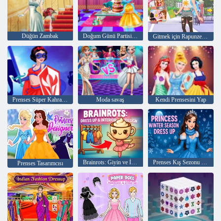
Düğün Zambak
Doğum Günü Partisi İçinde
Gitmek için Rapunzel Fashionista
Prenses Süper Kahramanlar
Moda savaş
Kendi Prensesini Yap
Brainrots: Giyin ve İç Tasarım
Prenses Kış Sezonu Giydirme
Prenses Tasarımcısı