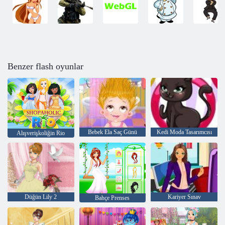
Benzer flash oyunlar
Bebek Ela Saç Günü
Kedi Moda Tasarımcısı
Alışverişkoliğin Rio
Düğün Lily 2
Kariyer Sınav
Bahçe Prenses