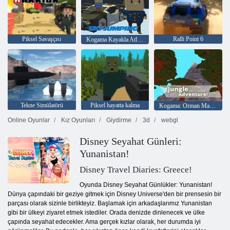
Piksel Savaşçısı
Ralli Point 6
Kogama Kayakla Atlama!
Tekne Simülatörü
Piksel hayatta kalma
Kogama: Orman Macerası
Online Oyunlar
Kız Oyunları
Giydirme
3d
webgl
Disney Seyahat Günleri:
Yunanistan!
Disney Travel Diaries: Greece!
Oyunda Disney Seyahat Günlükler: Yunanistan!
Dünya çapındaki bir geziye gitmek için Disney Universe'den bir prensesin bir
parçası olarak sizinle birlikteyiz. Başlamak için arkadaşlarımız Yunanistan
gibi bir ülkeyi ziyaret etmek istediler. Orada denizde dinlenecek ve ülke
çapında seyahat edecekler. Ama gerçek kızlar olarak, her durumda iyi