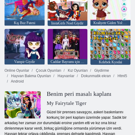
Kış Buz Pateni
Kraliyete Giden Yol: Oyuncak Bebeklerin Savaşı
InstaGirls Noel Giydir
Vampir Giydir
Cadılar Bayramı için Hazır Olun
Kelebek Kyodai
Online Oyunlar
Çocuk Oyunları
Kız Oyunları
Giydirme
Hayvan Bakma Oyunları
Hayvanlar
Dokunmatik ekran
Html5
Android
Benim peri masalı kaplanı
My Fairytale Tiger
Güzel bir prenses savaşçısı, askeri baskınlarını
korkunç bir peri kaplanı üzerinde yapar. Sadık bir
arkadaş her zaman zor durumdaki eroine yardım etti ve kız ona biraz
dinlenmeye karar verdi, birkaç günlüğüne ormanda yürümeye izin verdi.
Hayvan tekrar ortaya çıktığında, prenses dehşete kapılmıştı. Hayvan