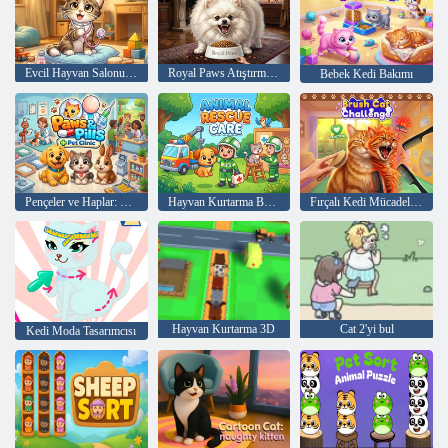
Evcil Hayvan Salonu: Sevimli Doktor
Royal Paws Atıştırmalığı
Bebek Kedi Bakımı
Pençeler ve Haplar: Evcil Hayvan Kliniği
Hayvan Kurtarma Bakımı
Fırçalı Kedi Mücadelesi
Hayvan Kurtarma 3D
Cat 2'yi bul
Kedi Moda Tasarımcısı