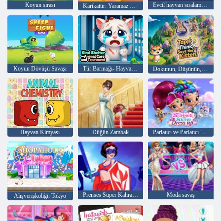
Koyun sırası
Evcil hayvan sıralama hayvan bulmaca
Karikatür: Yaramaz Yavru kedi
Koyun Dövüşü Savaşı
Tür Barınağı- Hayvan Bakımı ve Tedavisi
Dokunun, Düşünün, Kediyi Kurtarın!
Hayvan Kimyası
Düğün Zambak
Parlatıcı ve Parlatıcı Giydir
Prenses Süper Kahramanlar
Moda savaş
Alışverişkoliği: Tokyo