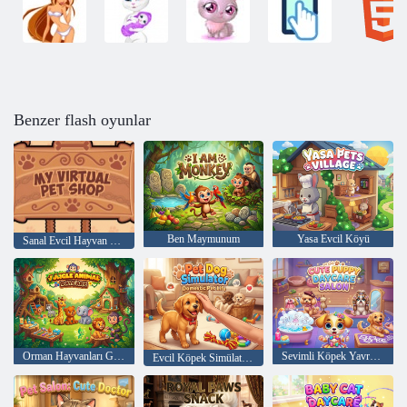
Benzer flash oyunlar
Ben Maymunum
Yasa Evcil Köyü
Sanal Evcil Hayvan Mağazam
Orman Hayvanları Gündüz Bakımı
Sevimli Köpek Yavrusu Bakım Salonu
Evcil Köpek Simülatörü