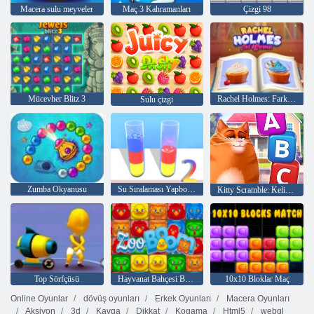
Macera sulu meyveler
Maç 3 Kahramanları
Çizgi 98
Mücevher Blitz 3
Rachel Holmes: Farklılıkları Bul
Sulu çizgi
Zumba Okyanusu
Su Sıralaması Yapboz 2
Kitty Scramble: Kelime Yığınları
Top Sörfçüsü
Hayvanat Bahçesi Boom
10x10 Bloklar Maç
Online Oyunlar
dövüş oyunları
Erkek Oyunları
Macera Oyunları
Aksiyon
3d
Kavga
Dikkat
Kogama
Html5
webgl