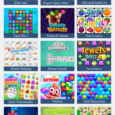
Şeker maç!
Altın acele hazine avı
Köpek Yapboz Hikayesi
Aqua Blitz 2
Kabarcık Ormanı
Onet Connect
Mutfak Mahjong
Domino Klasik
Jewel blitz 4
Skydom
Akıllı Baloncuklar
Şeker Kahramanları