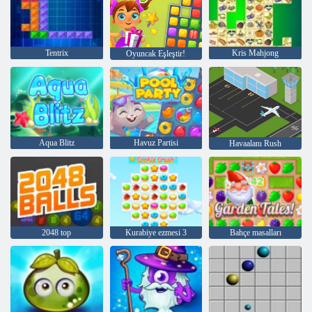
Tentrix
Kris Mahjong
Oyuncak Eşleştir!
Aqua Blitz
Havuz Partisi
Havaalanı Rush
2048 top
Kurabiye ezmesi 3
Bahçe masalları