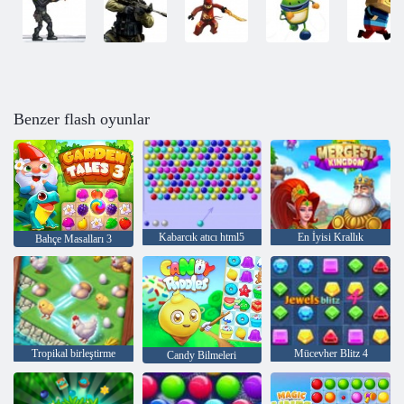
Benzer flash oyunlar
Kabarcık atıcı html5
En İyisi Krallık
Bahçe Masalları 3
Tropikal birleştirme
Mücevher Blitz 4
Candy Bilmeleri