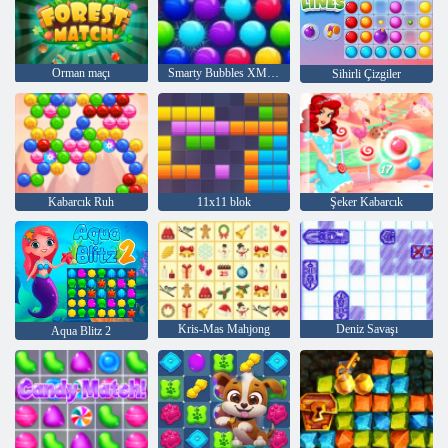
Orman maçı
Smarty Bubbles XMas Sürümü
Sihirli Çizgiler
Kabarcık Ruh
11x11 blok
Şeker Kabarcık
Kris-Mas Mahjong
Deniz Savaşı
Aqua Blitz 2