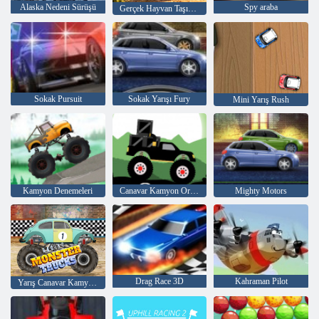
Alaska Nedeni Sürüşü
Spy araba
Gerçek Hayvan Taşıma Kargo Oyunları
Sokak Pursuit
Sokak Yarışı Fury
Mini Yarış Rush
Kamyon Denemeleri
Canavar Kamyon Orman Teslimi
Mighty Motors
Drag Race 3D
Kahraman Pilot
Yarış Canavar Kamyonları