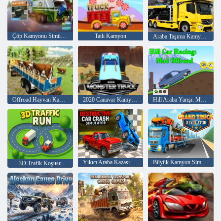
Çöp Kamyonu Simülatörü
Tatlı Kamyon
Araba Taşıma Kamyonu
Offroad Hayvan Kamyon Taşımacılığı
2020 Canavar Kamyonu
Hill Araba Yarışı: Mad Offroad
Yıkıcı Araba Kazası Simülatörü
Büyük Kamyon Simülatörü
3D Trafik Koşusu