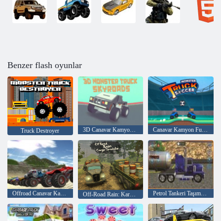
Benzer flash oyunlar
3D Canavar Kamyon Skyroads
Canavar Kamyon Futbolu
Truck Destroyer
Offroad Canavar Kamyonları
Petrol Tankeri Taşımacılığı
Off-Road Rain: Kargo Simülatörü