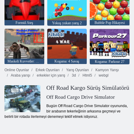
Formül Ateş
Bubble Pop Hikayesi
Yokuş yukarı yarış 2
Maskeli Kuvvetler: Zombie Survival
Kogama: 4 Savaş
Kogama: Parkour 27
Online Oyunlar
Erkek Oyunları
Yarış Oyunları
Kamyon Yarışı
Araba yarışı
erkekler için yarış
3d
Html5
webgl
Off Road Kargo Sürüş Simülatörü
Off Road Cargo Drive Simulator
Bugün Off Road Cargo Drive Simulator oyununda,
bir arabanın tekerleğinin arkasına geçmeyi ve
belirli bir rotada ilerlemeyi denemeyi teklif etmek istiyoruz.