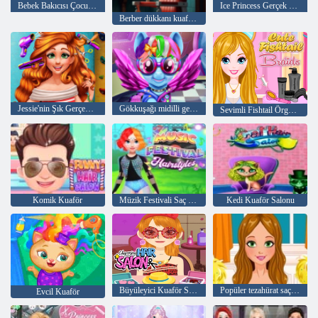
Bebek Bakıcısı Çocuk Kuaförü
Ice Princess Gerçek Saç Modelleri
Berber dükkanı kuaför salonu sim
Jessie'nin Şık Gerçek Saç Kesimleri
Gökkuşağı midilli gerçek saç kesimleri
Sevimli Fishtail Örgüler
Komik Kuaför
Müzik Festivali Saç Modelleri
Kedi Kuaför Salonu
Büyüleyici Kuaför Salonu
Popüler tezahürat saç modelleri
Evcil Kuaför