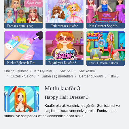
Prenses gümüş saç modelleri
Tatlı prenses kuaför
Kız Öğrenci Saç Modeli Tasarımı
Kızlar Eğlenceli Tırnak Salonu
Büyüleyici Kuaför Salonu
Evcil Hayvan Salonu Simülatörü
Online Oyunlar
Kız Oyunları
Saç Stili
Saç kesimi
Güzellik Salonu
Salon saç modelleri
Berber dükkanı
Html5
Mutlu kuaför 3
Happy Hair Dresser 3
Kuaför olarak kendinizi düşünün. Sen istemci ve
saç tipine karar vermeniz gerekir. Fantezilerini
salmak ve saç parlak ve beklenmedik olacak olsun.