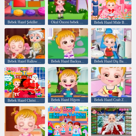
Bebek Hazel Şekiller öğrenir
Okul Öncesi bebek Hazel
Bebek Hazel Mide Bakımı
Bebek Hazel Halloween Party
Bebek Hazel Backyard Partisi
Bebek Hazel Diş Bakımı
Bebek Hazel Hijyen Bakım
Bebek Hazel Craft Zaman
Bebek Hazel Christmas Time