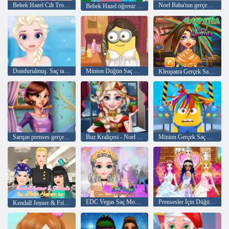
Bebek Hazel Cilt Trouble
Noel Baba'nın gerçek Saç Modelleri
Bebek Hazel öğrenir Vasıta
Dondurulmuş. Saç tasarım
Minion Düğün Saç Modelleri
Kleopatra Gerçek Saç Kesimleri
Sarışın prenses gerçek makyaj
Buz Kraliçesi - Noel Gerçek Saç Kesimleri
Minion Gerçek Saç Kesimleri
EDC Vegas Saç Modelleri
Prensesler İçin Düğün Kuaför
Kendall Jenner & Friends Saç Salonları