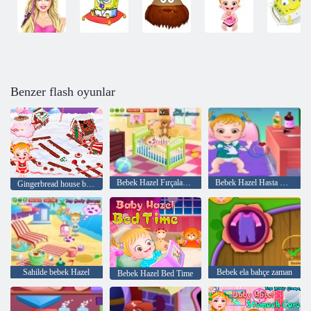
Benzer flash oyunlar
Bebek Hazel Fırçalama Zaman
Bebek Hazel Hasta Goes
Gingerbread house bebek Hazel
Sahilde bebek Hazel
Bebek ela bahçe zaman
Bebek Hazel Bed Time