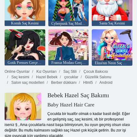
Komik Saç Kesimi
Santa Saç Kesimi
Cyberpunk Saç Modeli 2200
Gotik Prenses Gerçek Saç Kesimi
Fransız Modası Gerçek Saç Kesimleri
Eliza'nın Neon Saç Modeli
Online Oyunlar
Kız Oyunları
Saç Stili
Çocuk Bakıcısı
Saç kesimi
Hazel Bebek
çocuklar
Güzellik Salonu
Salon saç modelleri
Berber dükkanı
Html5
Android
Bebek Hazel Saç Bakımı
Baby Hazel Hair Care
Çocukta bir kuaför olmak o kadar basit değil. Eğer
en gelişmiş saç, saç kesimi, vb bir profesyonel
iseniz § , Ama çocuklarla nasıl başa bilmiyorum, bu oyun geçmiş olsun olası
değildir. Bu mutlu kalmasını sağlıklı saç Hazel çok küçük getirin. Bu zor işi
size oyuncak için yardımcı olacaktır.