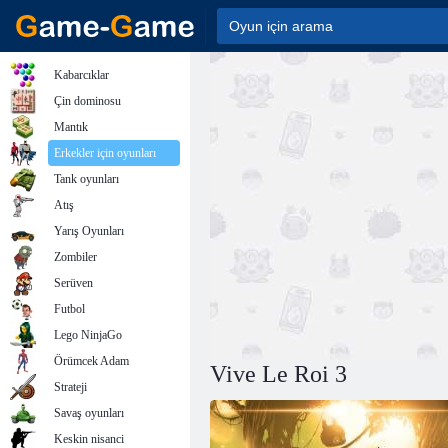
Kabarcıklar
Çin dominosu
Mantık
Erkekler için oyunları
Tank oyunları
Atış
Yarış Oyunları
Zombiler
Serüven
Futbol
Lego NinjaGo
Örümcek Adam
Vive Le Roi 3
Strateji
Savaş oyunları
Keskin nisanci