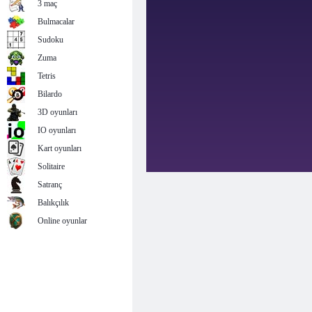
3 maç
Bulmacalar
Sudoku
Zuma
Tetris
Bilardo
3D oyunları
IO oyunları
Kart oyunları
Solitaire
Satranç
Balıkçılık
Online oyunlar