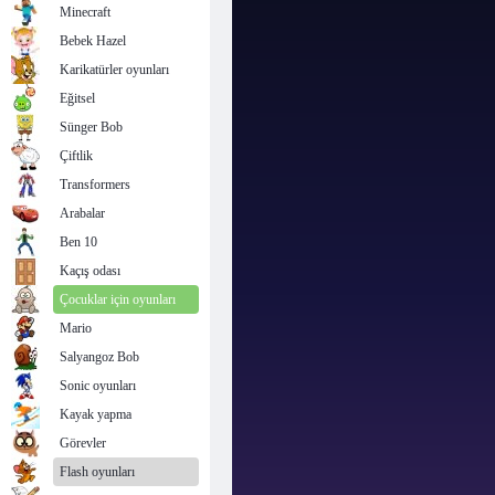
Minecraft
Bebek Hazel
Karikatürler oyunları
Eğitsel
Sünger Bob
Çiftlik
Transformers
Arabalar
Ben 10
Kaçış odası
Çocuklar için oyunları
Mario
Salyangoz Bob
Sonic oyunları
Kayak yapma
Görevler
Flash oyunları