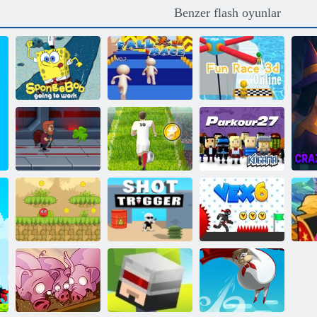
Benzer flash oyunlar
Spongebob İşe
Sonbahar Yarışı
Eğlence Yarışı
Gidecek
3D
3D Çevrimiçi
Euro Futbol
Kogama:
Jetpack Usta
Sprint
Parkour 27
Kırmızı sıçrama
topu 5
Atış tetiği
Vex 6
T