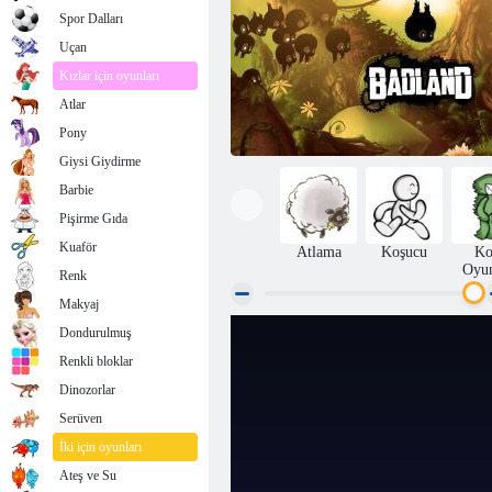
Spor Dalları
Uçan
Kızlar için oyunları
Atlar
Pony
Giysi Giydirme
Barbie
Pişirme Gıda
Kuaför
Atlama
Koşucu
Ko
Oyun
Renk
Makyaj
Dondurulmuş
Badland
Renkli bloklar
Dinozorlar
Serüven
İki için oyunları
Ateş ve Su