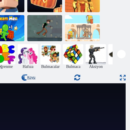
Kogama:
Kogama:
Büyükanne
Karanlık
Parkour
Parkour
Zindan Koşusu
Ben 10
Undertown
kım Erkekleri
Runner
Destan
ğrenme
Hafıza
Bulmacalar
Bulmaca
Aksiyon
Macera
Koyu