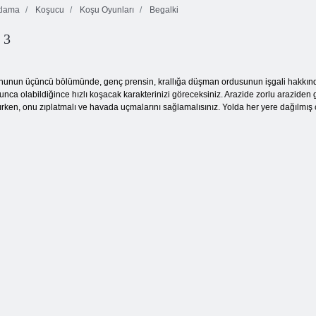
tlama
Koşucu
Koşu Oyunları
Begalki
 3
Koş, Domuz,
Atlama ve
Çalıştır
sıçrama
Flower
nunun üçüncü bölümünde, genç prensin, krallığa düşman ordusunun işgali hakkınd
nca olabildiğince hızlı koşacak karakterinizi göreceksiniz. Arazide zorlu araziden
şırken, onu zıplatmalı ve havada uçmalarını sağlamalısınız. Yolda her yere dağılmış