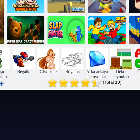
Konuşan Tom
Kiba ve Kumba:
Kogama: D
Gold Çevrimiçi
Jungle Run
Günü
Çalıştır
Obby: Mini
Süper Ayı:
Oyunlar VS
Çılgın Koşucu
Tokat Ustası
1000
Ta
şu
Begalki
Giydirme
Boyama
Arka arkaya
Dekor
Ö
ları
üç oyunlar
Oyunları
(Total 10)