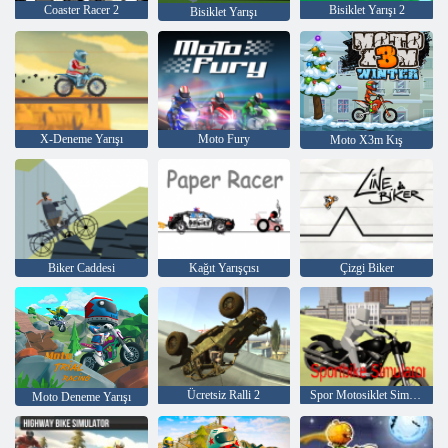
Coaster Racer 2
Bisiklet Yarışı 2
Bisiklet Yarışı
X-Deneme Yarışı
Moto Fury
Moto X3m Kış
Biker Caddesi
Kağıt Yarışçısı
Çizgi Biker
Ücretsiz Ralli 2
Spor Motosiklet Simülatörü
Moto Deneme Yarışı