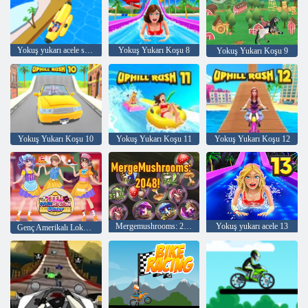
Yokuş yukarı acele slayt atlama
Yokuş Yukarı Koşu 8
Yokuş Yukarı Koşu 9
Yokuş Yukarı Koşu 10
Yokuş Yukarı Koşu 11
Yokuş Yukarı Koşu 12
Mergemushrooms: 2048!
Yokuş yukarı acele 13
Genç Amerikalı Lokanta