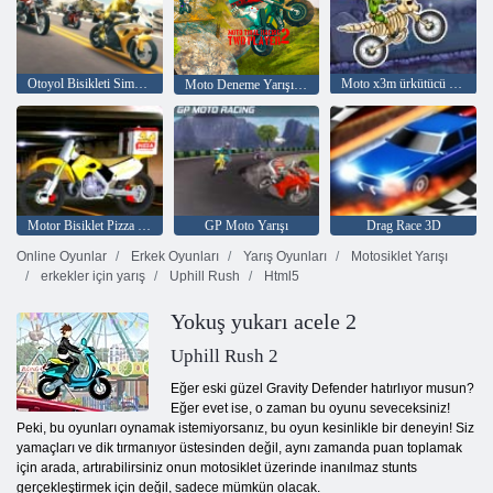
Otoyol Bisikleti Simülatörü
Moto x3m ürkütücü toprak
Moto Deneme Yarışı 2: İki Oyuncu
Motor Bisiklet Pizza Teslimat 2020
GP Moto Yarışı
Drag Race 3D
Online Oyunlar
Erkek Oyunları
Yarış Oyunları
Motosiklet Yarışı
erkekler için yarış
Uphill Rush
Html5
Yokuş yukarı acele 2
Uphill Rush 2
Eğer eski güzel Gravity Defender hatırlıyor musun?
Eğer evet ise, o zaman bu oyunu seveceksiniz!
Peki, bu oyunları oynamak istemiyorsanız, bu oyun kesinlikle bir deneyin! Siz
yamaçları ve dik tırmanıyor üstesinden değil, aynı zamanda puan toplamak
için arada, artırabilirsiniz onun motosiklet üzerinde inanılmaz stunts
gerçekleştirmek için değil, sadece mümkün olacak.