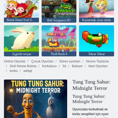
Bebek Hazel Noel Sürpriz
Kaytarmak oyun okulu
Bob Soyguncu H5
Açgözlü tavşan
Thrill Rush 4
Tekrar Tekrar
Online Oyunlar
Çocuk Oyunları
Görev oyunları
Nesne Toplama
Gizli Nesne Bulma
Korkutucu
3d
Bakıyor
Atari Oyunları
korku
webgl
Tung Tung Sahur:
Midnight Terror
Tung Tung Sahur:
Midnight Terror
Oyuncuları korkutmak ve
korku sevgilileri için oyun