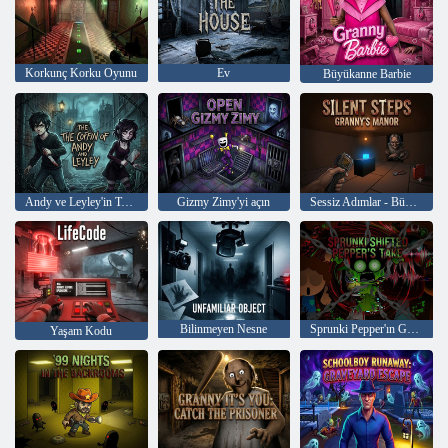
Korkunç Korku Oyunu
Ev
Büyükanne Barbie
Andy ve Leyley'in Tabutu
Gizmy Zimy'yi açın
Sessiz Adımlar - Büyükannenin Malikanesi
Bilinmeyen Nesne
Sprunki Pepper'ın Görüşünü Değiştirdi
Yaşam Kodu