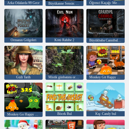
Arka Odalarda 99 Gece
Öğrenci Kaçağı: Mezarlıktan Kaçış
Büyükanne Sensin: Mahkumu Yakala
Ormanın Gölgeleri
Kötü Rahibe 2
Büyükbaba Cannibal: Manyaktan Kaçış
Gizli Tarih
Mistik günbatımı ormanı
Monkey Git Happy Stage 295
Böcek Bul
Kış: Candy bul
Monkey Go Happy Stage 325