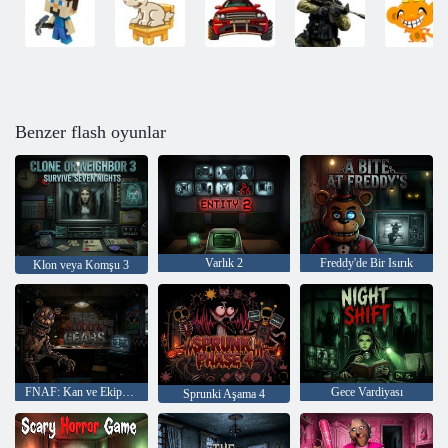
Benzer flash oyunlar
Varlık 2
Freddy'de Bir Isırık
Klon veya Komşu 3
FNAF: Kan ve Ekipman
Gece Vardiyası
Sprunki Aşama 4