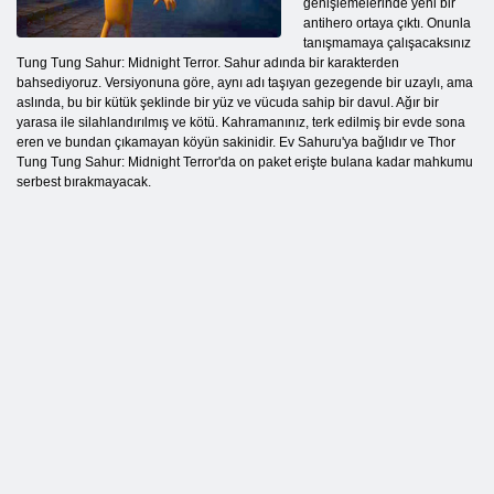
genişlemelerinde yeni bir
antihero ortaya çıktı. Onunla
tanışmamaya çalışacaksınız
Tung Tung Sahur: Midnight Terror. Sahur adında bir karakterden
bahsediyoruz. Versiyonuna göre, aynı adı taşıyan gezegende bir uzaylı, ama
aslında, bu bir kütük şeklinde bir yüz ve vücuda sahip bir davul. Ağır bir
yarasa ile silahlandırılmış ve kötü. Kahramanınız, terk edilmiş bir evde sona
eren ve bundan çıkamayan köyün sakinidir. Ev Sahuru'ya bağlıdır ve Thor
Tung Tung Sahur: Midnight Terror'da on paket erişte bulana kadar mahkumu
serbest bırakmayacak.