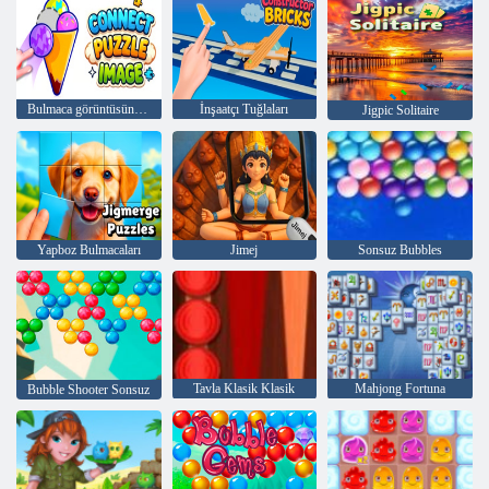
Bulmaca görüntüsünü bağlayın
İnşaatçı Tuğlaları
Jigpic Solitaire
Yapboz Bulmacaları
Jimej
Sonsuz Bubbles
Tavla Klasik Klasik
Mahjong Fortuna
Bubble Shooter Sonsuz