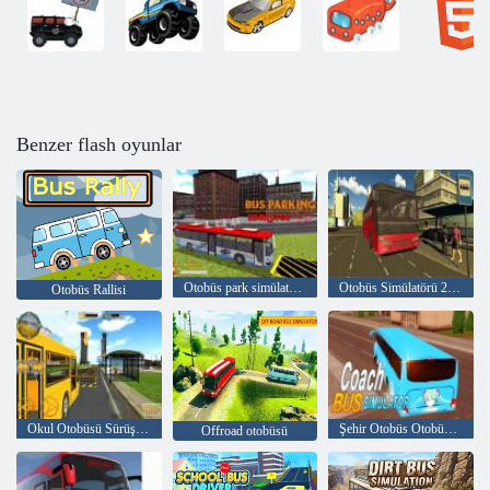
Benzer flash oyunlar
Otobüs park simülatörü 3D
Otobüs Simülatörü 2018
Otobüs Rallisi
Okul Otobüsü Sürüş Simülatörü
Şehir Otobüs Otobüsü Simülatörü
Offroad otobüsü