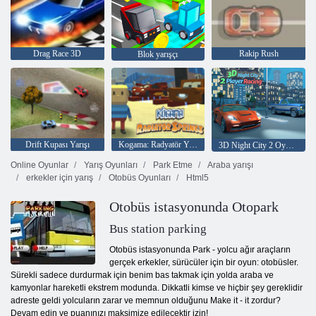
Drag Race 3D
Rakip Rush
Blok yarışçı
Drift Kupası Yarışı
Kogama: Radyatör Yayları
3D Night City 2 Oyuncu Yarışı
Online Oyunlar
Yarış Oyunları
Park Etme
Araba yarışı
erkekler için yarış
Otobüs Oyunları
Html5
Otobüs istasyonunda Otopark
Bus station parking
Otobüs istasyonunda Park - yolcu ağır araçların
gerçek erkekler, sürücüler için bir oyun: otobüsler.
Sürekli sadece durdurmak için benim bas takmak için yolda araba ve
kamyonlar hareketli ekstrem modunda. Dikkatli kimse ve hiçbir şey gereklidir
adreste geldi yolcuların zarar ve memnun olduğunu Make it - it zordur?
Devam edin ve puanınızı maksimize edilecektir izin!