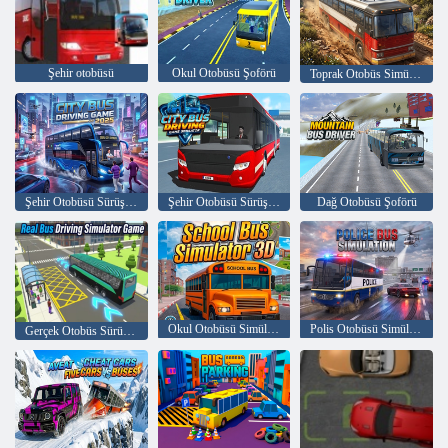
Şehir otobüsü
Okul Otobüsü Şoförü
Toprak Otobüs Simülasyonu
Şehir Otobüsü Sürüş oyunu 2025
Şehir Otobüsü Sürüş Oyunu Simülatörü
Dağ Otobüsü Şoförü
Okul Otobüsü Simülatörü 3D
Polis Otobüsü Simülasyonu
Gerçek Otobüs Sürüş Simülatör Oyunu