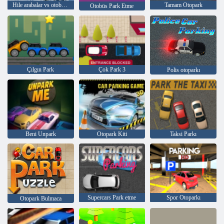
Hile arabalar vs otobüsler
Tamam Otopark
Otobüs Park Etme
Çılgın Park
Çok Park 3
Polis otoparkı
Beni Unpark
Otopark Kiti
Taksi Parkı
Supercars Park etme
Spor Otoparkı
Otopark Bulmaca