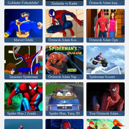
Goblinler Fethedebilir!
Örümcek Adam karşı Sandy adam
Zindanlar ve Kader
Marvel Ödülü
Örümcek Adam Kostüm
Örümcek Adam Öpücük
Tasarımcı Spiderman
Örümcek Adam Yapboz
Spiderman Scooter KAR
Spider-Man 2 Zombie Escape
Spider-Man, Yarış 3D
Yeni Örümcek Adam Bisikletler