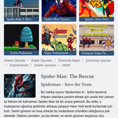
Spider-Man 3: Rescue Mary Jane
Spider-Man Oyuncak Transporter
Iplayer: Hero Zero
Eylem Kahraman
Süper Kahramanlar Yenilmezler Hydra Dash
Örümcek Adam Tırmanış Binası
Online Oyunlar
Erkek Oyunları
Örümcek Adam
Çevrimiçi oyunlar
Kahramanlar
Goblin oyunları
Html5
Spider-Man: The Rescue
Spiderman - Save the Town
Bu harika oyunu Spiderman In - Şehir tasarruf,
ihtiyacı olanlara yardım etmek için acele her zaman
iyi bilinen bir kahraman Spider-Man ile bir araya gelecek. Bu sefer, o
mutasyona uğramış goblinler almaya çalışıyor New York kenti kurtarmak için
hızlı. Senin görevin en kısa sürede bu mutantların mümkün olduğunca yok
etmektir. Silahını yeniden, ya da ölmek, ve senin görevin başarısız olur