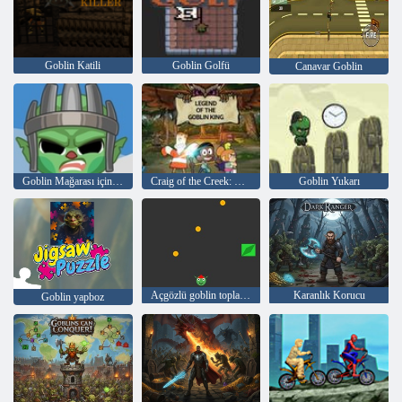
Goblin Katili
Goblin Golfü
Canavar Goblin
Goblin Mağarası için Savaş
Craig of the Creek: Goblin Kral Efsanesi
Goblin Yukarı
Açgözlü goblin toplama paraları oyunu
Karanlık Korucu
Goblin yapboz