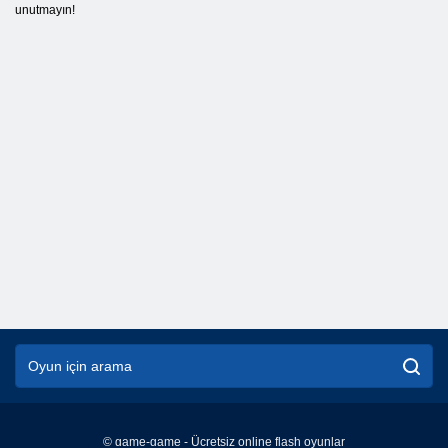
unutmayın!
© game-game - Ücretsiz online flash oyunlar