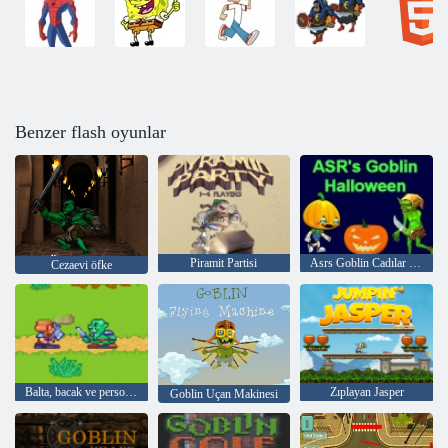
Benzer flash oyunlar
Piramit Partisi
Asrs Goblin Cadılar Bayramı
Cezaevi öfke
Balta, bacak ve personel
Zıplayan Jasper
Goblin Uçan Makinesi